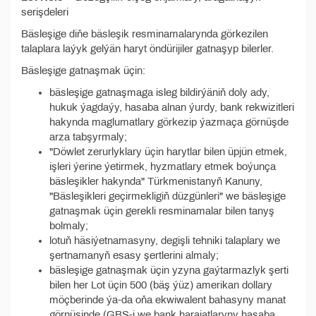
serişdeleri
Bäsleşige diňe bäsleşik resminamalarynda görkezilen
talaplara laýyk gelýän haryt öndürijiler gatnaşyp bilerler.
Bäsleşige gatnaşmak üçin:
bäsleşige gatnaşmaga isleg bildirýäniň doly ady,
hukuk ýagdaýy, hasaba alnan ýurdy, bank rekwizitleri
hakynda maglumatlary görkezip ýazmaça görnüşde
arza tabşyrmaly;
"Döwlet zerurlyklary üçin harytlar bilen üpjün etmek,
işleri ýerine ýetirmek, hyzmatlary etmek boýunça
bäsleşikler hakynda" Türkmenistanyň Kanuny,
"Bäsleşikleri geçirmekligiň düzgünleri" we bäsleşige
gatnaşmak üçin gerekli resminamalar bilen tanyş
bolmaly;
lotuň häsiýetnamasyny, degişli tehniki talaplary we
şertnamanyň esasy şertlerini almaly;
bäsleşige gatnaşmak üçin yzyna gaýtarmazlyk şerti
bilen her Lot üçin 500 (bäş ýüz) amerikan dollary
möçberinde ýa-da oňa ekwiwalent bahasyny manat
görnüşinde (GBS-i we bank harajatlaryny hasaba