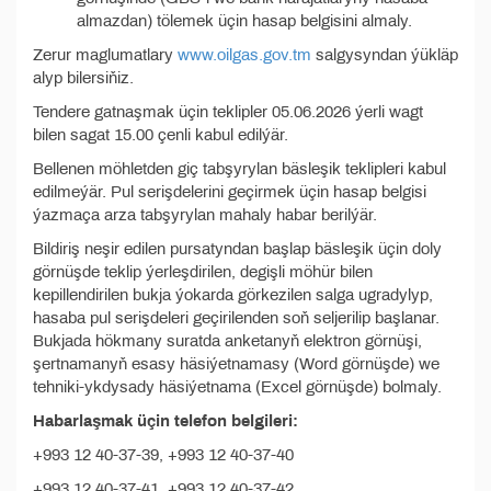
almazdan) tölemek üçin hasap belgisini almaly.
Zerur maglumatlary
www.oilgas.gov.tm
salgysyndan ýükläp
alyp bilersiňiz.
Tendere gatnaşmak üçin teklipler 05.06.2026 ýerli wagt
bilen sagat 15.00 çenli kabul edilýär.
Bellenen möhletden giç tabşyrylan bäsleşik teklipleri kabul
edilmeýär. Pul serişdelerini geçirmek üçin hasap belgisi
ýazmaça arza tabşyrylan mahaly habar berilýär.
Bildiriş neşir edilen pursatyndan başlap bäsleşik üçin doly
görnüşde teklip ýerleşdirilen, degişli möhür bilen
kepillendirilen bukja ýokarda görkezilen salga ugradylyp,
hasaba pul serişdeleri geçirilenden soň seljerilip başlanar.
Bukjada hökmany suratda anketanyň elektron görnüşi,
şertnamanyň esasy häsiýetnamasy (Word görnüşde) we
tehniki-ykdysady häsiýetnama (Excel görnüşde) bolmaly.
Habarlaşmak üçin telefon belgileri:
+993 12 40-37-39, +993 12 40-37-40
+993 12 40-37-41, +993 12 40-37-42