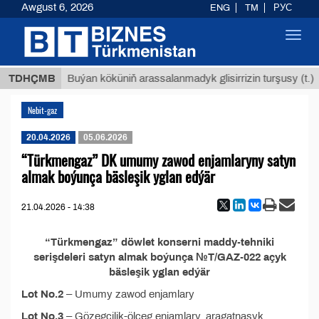
Awgust 6, 2026
ENG
TM
РУС
Toggl
navig
 ТМТ
$
TDHÇMB
Buýan köküniň arassalanmadyk glisirrizin turşusy (t.)
Nebit-gaz
20.04.2026
05.06.2026
“Türkmengaz” DK umumy zawod enjamlaryny satyn
almak boýunça bäsleşik yglan edýär
21.04.2026 - 14:38
“Türkmengaz” döwlet konserni maddy-tehniki
serişdeleri satyn almak boýunça №T/GAZ-022 açyk
bäsleşik yglan edýär
Lot No.2
– Umumy zawod enjamlary
Lot No.3
– Gözegçilik-ölçeg enjamlary, aragatnaşyk