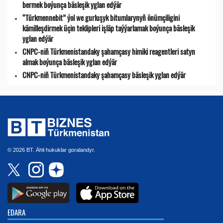
bermek boýunça bäsleşik yglan edýär
“Türkmennebit” ýol we gurluşyk bitumlarynyň önümçiligini
kämilleşdirmek üçin teklipleri işläp taýýarlamak boýunça bäsleşik
yglan edýär
CNPC-niň Türkmenistandaky şahamçasy himiki reagentleri satyn
almak boýunça bäsleşik yglan edýär
CNPC-niň Türkmenistandaky şahamçasy bäsleşik yglan edýär
© 2026 BT. Ähli hukuklar goralandyr.
EDARA