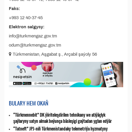
Faks:
+993 12 40-37-45
Elektron salgysy:
info@turkmengaz.gov.tm
odum@turkmengaz.gov.tm
Türkmenistan, Aşgabat ş., Arçabil şaýoly 56
BULARY HEM OKAŇ
“Türkmennebit” DK ýöriteleşdirilen tehnikany we atiýäçlyk
şaýlaryny satyn almak boýunça bäsleşigi gaýtadan yglan edýär
“Tatneft” JPJ-niň Türkmenistandaky telemetriýa hyzmatyny