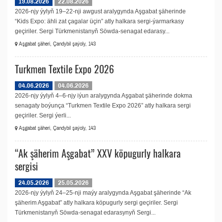
19.08.2026
22.08.2026
2026-njy ýylyň 19–22-nji awgust aralygynda Aşgabat şäherinde
“Kids Expo: ähli zat çagalar üçin” atly halkara sergi-ýarmarkasy
geçiriler. Sergi Türkmenistanyň Söwda-senagat edarasy...
Aşgabat şäheri, Çandybil şaýoly, 143
Turkmen Textile Expo 2026
04.06.2026
04.06.2026
2026-njy ýylyň 4–6-njy iýun aralygynda Aşgabat şäherinde dokma
senagaty boýunça “Turkmen Textile Expo 2026” atly halkara sergi
geçiriler. Sergi ýerli...
Aşgabat şäheri, Çandybil şaýoly, 143
“Ak şäherim Aşgabat” XXV köpugurly halkara
sergisi
24.05.2026
25.05.2026
2026-njy ýylyň 24–25-nji maýy aralygynda Aşgabat şäherinde “Ak
şäherim Aşgabat” atly halkara köpugurly sergi geçiriler. Sergi
Türkmenistanyň Söwda-senagat edarasynyň Sergi...