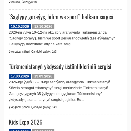
Astana, Gazagystan
"Saglygy goraýyş, bilim we sport” halkara sergisi
10.10.2026
12.10.2026
2026-nji ýylyň 10–12-nji oktýabry aralygynda Türkmenistanda
"Saglygy goraýyş, bilim we sport Berkarar döwletiň täze eýýamynyň
Galkynyşy döwründe” atly halkara sergi...
Aşgabat şäheri, Çandybil şaýoly, 143
Türkmenistanyň ykdysady üstünlikleriniň sergisi
17.09.2026
19.09.2026
2026-njy ýylyň 17–19-njy sentýabry aralygynda Türkmenistanyň
Söwda-senagat edarasynyň sergi merkezinde Türkmenistanyň
Garaşsyzlygynyň 35 ýyllygyna bagyşlanan Türkmenistanyň
ykdysady gazananlarynyň sergisi geçiriler. Bu...
Aşgabat şäheri, Çandybil şaýoly, 143
Kids Expo 2026