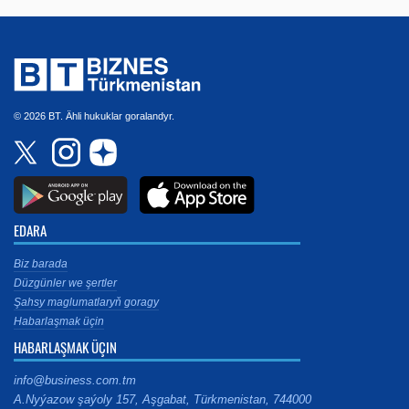
© 2026 BT. Ähli hukuklar goralandyr.
EDARA
Biz barada
Düzgünler we şertler
Şahsy maglumatlaryň goragy
Habarlaşmak üçin
HABARLAŞMAK ÜÇIN
info@business.com.tm
A.Nyýazow şaýoly 157, Aşgabat, Türkmenistan, 744000