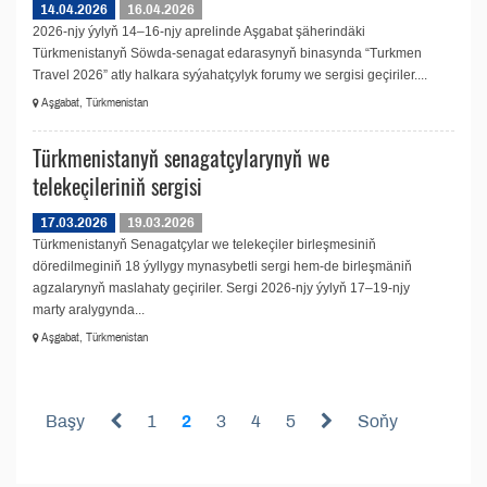
14.04.2026
16.04.2026
2026-njy ýylyň 14–16-njy aprelinde Aşgabat şäherindäki
Türkmenistanyň Söwda-senagat edarasynyň binasynda “Turkmen
Travel 2026” atly halkara syýahatçylyk forumy we sergisi geçiriler....
Aşgabat, Türkmenistan
Türkmenistanyň senagatçylarynyň we
telekeçileriniň sergisi
17.03.2026
19.03.2026
Türkmenistanyň Senagatçylar we telekeçiler birleşmesiniň
döredilmeginiň 18 ýyllygy mynasybetli sergi hem-de birleşmäniň
agzalarynyň maslahaty geçiriler. Sergi 2026-njy ýylyň 17–19-njy
marty aralygynda...
Aşgabat, Türkmenistan
Başy
1
2
3
4
5
Soňy