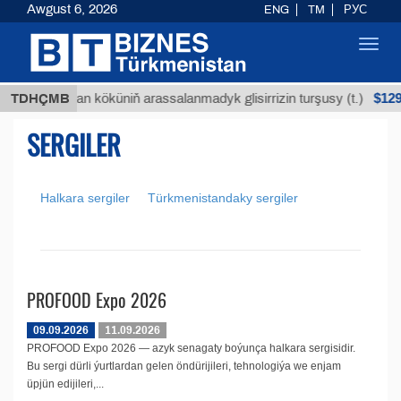
Awgust 6, 2026
ENG
TM
РУС
Toggl
navig
$1293
TDHÇMB
Buýan köküniň arassalanmadyk glisirrizin turşusy (t.)
SERGILER
Halkara sergiler
Türkmenistandaky sergiler
PROFOOD Expo 2026
09.09.2026
11.09.2026
PROFOOD Expo 2026 — azyk senagaty boýunça halkara sergisidir.
Bu sergi dürli ýurtlardan gelen öndürijileri, tehnologiýa we enjam
üpjün edijileri,...