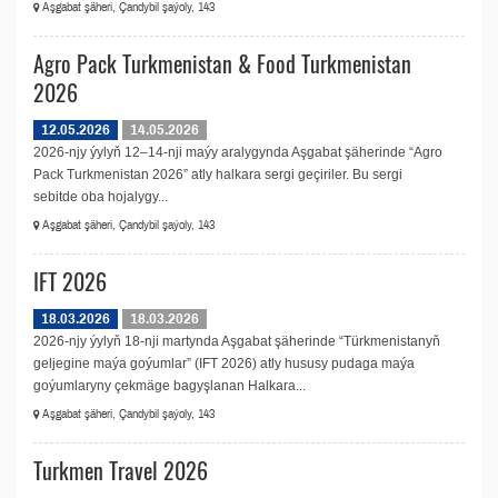
Aşgabat şäheri, Çandybil şaýoly, 143
Agro Pack Turkmenistan & Food Turkmenistan
2026
12.05.2026
14.05.2026
2026-njy ýylyň 12–14-nji maýy aralygynda Aşgabat şäherinde “Agro
Pack Turkmenistan 2026” atly halkara sergi geçiriler. Bu sergi
sebitde oba hojalygy...
Aşgabat şäheri, Çandybil şaýoly, 143
IFT 2026
18.03.2026
18.03.2026
2026-njy ýylyň 18-nji martynda Aşgabat şäherinde “Türkmenistanyň
geljegine maýa goýumlar” (IFT 2026) atly hususy pudaga maýa
goýumlaryny çekmäge bagyşlanan Halkara...
Aşgabat şäheri, Çandybil şaýoly, 143
Turkmen Travel 2026