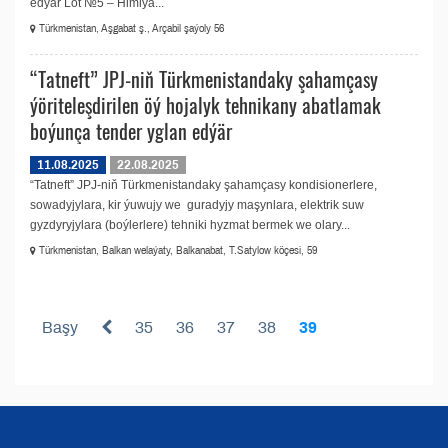
edýär Lot №5 – Himiýa...
Türkmenistan, Aşgabat ş., Arçabil şaýoly 56
“Tatneft” JPJ-niň Türkmenistandaky şahamçasy
ýöriteleşdirilen öý hojalyk tehnikany abatlamak
boýunça tender yglan edýär
11.08.2025
22.08.2025
“Tatneft” JPJ-niň Türkmenistandaky şahamçasy kondisionerlere,
sowadyjylara, kir ýuwujy we guradyjy maşynlara, elektrik suw
gyzdyryjylara (boýlerlere) tehniki hyzmat bermek we olary...
Türkmenistan, Balkan welaýaty, Balkanabat, T.Satylow köçesi, 59
Başy
35
36
37
38
39