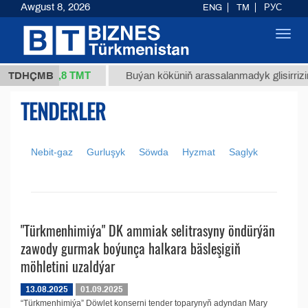
Awgust 8, 2026
ENG
TM
РУС
Toggl
navig
37,8 ТМТ
/1 (kg.)
TDHÇMB
Buýan köküniň arassalanmadyk glisirrizin 
TENDERLER
Nebit-gaz
Gurluşyk
Söwda
Hyzmat
Saglyk
"Türkmenhimiýa" DK ammiak selitrasyny öndürýän
zawody gurmak boýunça halkara bäsleşigiň
möhletini uzaldýar
13.08.2025
01.09.2025
“Türkmenhimiýa” Döwlet konserni tender toparynyň adyndan Mary