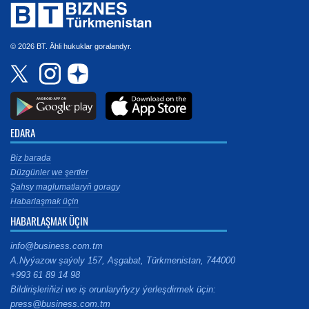
© 2026 BT. Ähli hukuklar goralandyr.
EDARA
Biz barada
Düzgünler we şertler
Şahsy maglumatlaryň goragy
Habarlaşmak üçin
HABARLAŞMAK ÜÇIN
info@business.com.tm
A.Nyýazow şaýoly 157, Aşgabat, Türkmenistan, 744000
+993 61 89 14 98
Bildirişleriňizi we iş orunlaryňyzy ýerleşdirmek üçin:
press@business.com.tm