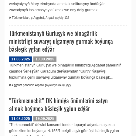
welaýatynyň Mary etrabynda ammiak selitrasyny öndürýän
zawodynyň taslamasyny düzmek we ony doly gurmak...
Türkmenistan, ş.Aşgabat, Arçabil şaýoly 132
Türkmenistanyň Gurluşyk we binagärlik
ministrligi suwaryş ulgamyny gurmak boýunça
bäsleşik yglan edýär
11.08.2025
19.09.2025
Türkmenistanyň Gurluşyk we binagärlik ministrligi Aşgabat şäheriniň
çäginde ýerleşýän Garagum derýasyndan “Gurtly” ýaşaýyş
toplumyna çenli suwaryş ulgamyny gurmak boýunça bäsleşik...
Aşgabat şäheriniň Arçabil şaýolunyň 84-nji jaýy
“Türkmennebit” DK himiýa önümlerini satyn
almak boýunça bäsleşik yglan edýär
11.08.2025
19.09.2025
“Türkmennebit” döwlet konserni tender toparyň adyndan aşakda
görkezilen lot boýunça №155/1 belgili açyk görnüşli bäsleşik yglan