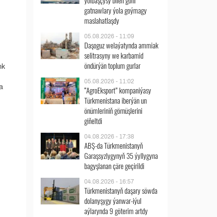
ýolbaşçysy bilen göni
gatnawlary ýola goýmagy
maslahatlaşdy
05.08.2026 - 11:09
Daşoguz welaýatynda ammiak
selitrasyny we karbamid
öndürýän toplum gurlar
nk
05.08.2026 - 11:02
a
“AgroEksport” kompaniýasy
Türkmenistana iberýän un
önümleriniň görnüşlerini
giňeltdi
04.08.2026 - 17:38
ABŞ-da Türkmenistanyň
Garaşsyzlygynyň 35 ýyllygyna
bagyşlanan çäre geçirildi
04.08.2026 - 16:57
Türkmenistanyň daşary söwda
dolanyşygy ýanwar-iýul
aýlarynda 9 göterim artdy