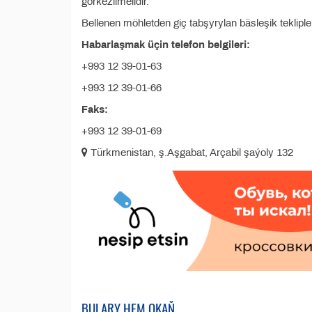
görkezilmelidir.
Bellenen möhletden giç tabşyrylan bäsleşik tekliple
Habarlaşmak üçin telefon belgileri:
+993 12 39-01-63
+993 12 39-01-66
Faks:
+993 12 39-01-69
Türkmenistan, ş.Aşgabat, Arçabil şaýoly 132
BULARY HEM OKAŇ