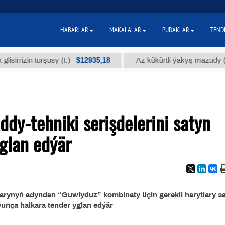
HABARLAR
MAKALALAR
PUDAKLAR
TEND
$12935,18
$
izin turşusy (t.)
Az kükürtli ýakyş mazudy (t.)
dy-tehniki serişdelerini satyn
glan edýär
arynyň adyndan “Guwlyduz” kombinaty üçin gerekli harytlary s
unça halkara tender yglan edýär