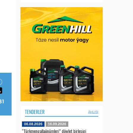
TENDERLER
ÄHLISI
06.08.2026
16.09.2026
“Türkmengallaönümleri” döwlet birleşigi