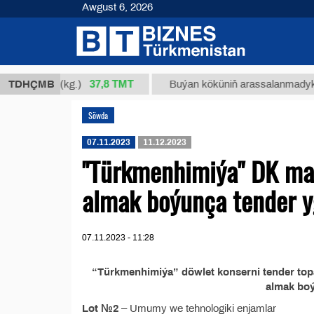
Awgust 6, 2026
37,8 ТМТ
Nm 34/1 (kg.)
TDHÇMB
Buýan köküniň arassalanmadyk glisirr
Söwda
07.11.2023
11.12.2023
"Türkmenhimiýa" DK mad
almak boýunça tender y
07.11.2023 - 11:28
“Türkmenhimiýa” döwlet konserni tender top
almak boý
Lot №2
– Umumy we tehnologiki enjamlar