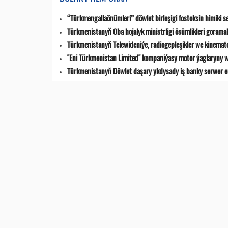
“Türkmengallaönümleri” döwlet birleşigi fostoksin himiki s
Türkmenistanyň Oba hojalyk ministrligi ösümlikleri goramak
Türkmenistanyň Telewideniýe, radio­gepleşikler we kinemat
"Eni Türkmenistan Limited" kompaniýasy motor ýaglaryny w
Türkmenistanyň Döwlet daşary ykdysady iş banky serwer en