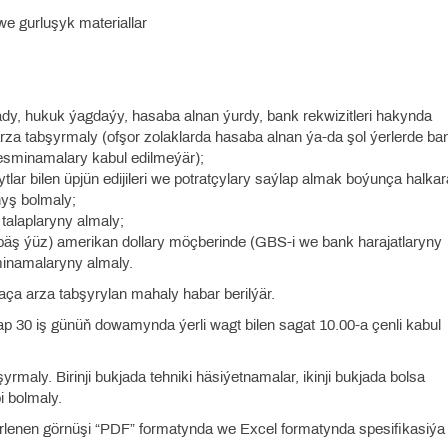
we gurluşyk materiallar
 ady, hukuk ýagdaýy, hasaba alnan ýurdy, bank rekwizitleri hakynda
a tabşyrmaly (ofşor zolaklarda hasaba alnan ýa-da şol ýerlerde ba
esminamalary kabul edilmeýär);
ar bilen üpjün edijileri we potratçylary saýlap almak boýunça halkar
nyş bolmaly;
talaplaryny almaly;
(bäş ýüz) amerikan dollary möçberinde (GBS-i we bank harajatlaryny
minamalaryny almaly.
aça arza tabşyrylan mahaly habar berilýär.
şlap 30 iş günüň dowamynda ýerli wagt bilen sagat 10.00-a çenli kabul
rmaly. Birinji bukjada tehniki häsiýetnamalar, ikinji bukjada bolsa
bi bolmaly.
nirlenen görnüşi “PDF” formatynda we Excel formatynda spesifikasiýa