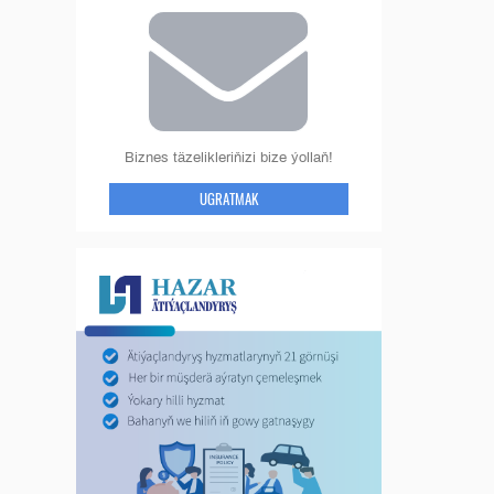
Biznes täzelikleriňizi bize ýollaň!
UGRATMAK