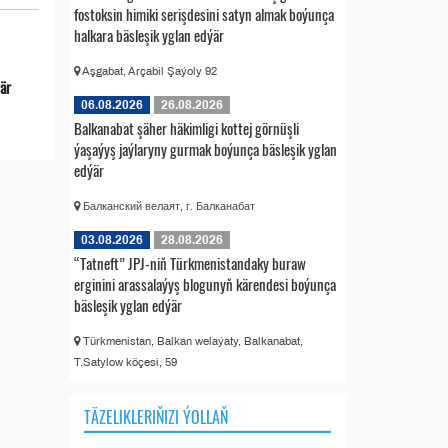
fostoksin himiki serişdesini satyn almak boýunça
halkara bäsleşik yglan edýär
Aşgabat, Arçabil Şaýoly 92
ýär
06.08.2026
26.08.2026
Balkanabat şäher häkimligi kottej görnüşli
ýaşaýyş jaýlaryny gurmak boýunça bäsleşik yglan
edýär
Балканский велаят, г. Балканабат
03.08.2026
28.08.2026
“Tatneft” JPJ-niň Türkmenistandaky buraw
erginini arassalaýyş blogunyň kärendesi boýunça
bäsleşik yglan edýär
Türkmenistan, Balkan welaýaty, Balkanabat,
T.Satylow köçesi, 59
TÄZELIKLERIŇIZI ÝOLLAŇ