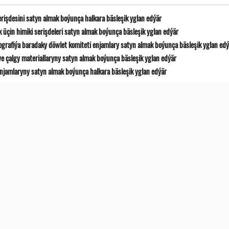
erişdesini satyn almak boýunça halkara bäsleşik yglan edýär
 üçin himiki serişdeleri satyn almak boýunça bäsleşik yglan edýär
ografiýa baradaky döwlet komiteti enjamlary satyn almak boýunça bäsleşik yglan ed
e çalgy materiallaryny satyn almak boýunça bäsleşik yglan edýär
jamlaryny satyn almak boýunça halkara bäsleşik yglan edýär