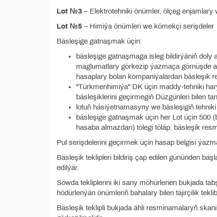
Lot №3
– Elektrotehniki önümler, ölçeg enjamlary 
Lot №5
– Himiýa önümleri we kömekçi serişdeler
Bäsleşige gatnaşmak üçin:
bäsleşige gatnaşmaga isleg bildirýäniň doly
maglumatlary görkezip ýazmaça görnüşde arz
hasaplary bolan kompaniýalardan bäsleşik r
"Türkmenhimiýa" DK üçin maddy-tehniki harytl
bäsleşiklerini geçirmegiň Düzgünleri bilen ta
lotuň häsiýetnamasyny we bäsleşigiň tehniki 
bäsleşige gatnaşmak üçin her Lot üçin 500 
hasaba almazdan) tölegi töläp, bäsleşik res
Pul serişdelerini geçirmek üçin hasap belgisi ýazm
Bäsleşik teklipleri bildiriş çap edilen gününden ba
edilýär.
Söwda tekliplerini iki sany möhürlenen bukjada tabşy
hödürlenýän önümleriň bahalary bilen täjirçilik tekli
Bäsleşik teklipli bukjada ähli resminamalaryň ska