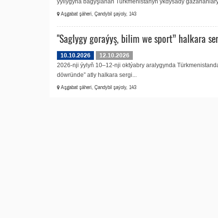
ýyllygyna bagyşlanan Türkmenistanyň ykdysady gazananlarynyň
Aşgabat şäheri, Çandybil şaýoly, 143
"Saglygy goraýyş, bilim we sport” halkara ser
10.10.2026
12.10.2026
2026-nji ýylyň 10–12-nji oktýabry aralygynda Türkmenistand
döwründe” atly halkara sergi...
Aşgabat şäheri, Çandybil şaýoly, 143