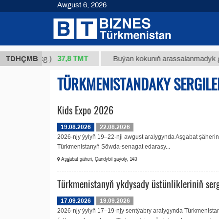
Awgust 6, 2026
37,8 ТМТ
 34/1 (kg.)
TDHÇMB
Buýan köküniň arassalanmadyk glisirriz
TÜRKMENISTANDAKY SERGILE
Kids Expo 2026
19.08.2026
22.08.2026
2026-njy ýylyň 19–22-nji awgust aralygynda Aşgabat şäherinde 
Türkmenistanyň Söwda-senagat edarasy...
Aşgabat şäheri, Çandybil şaýoly, 143
Türkmenistanyň ykdysady üstünlikleriniň serg
17.09.2026
19.09.2026
2026-njy ýylyň 17–19-njy sentýabry aralygynda Türkmenist