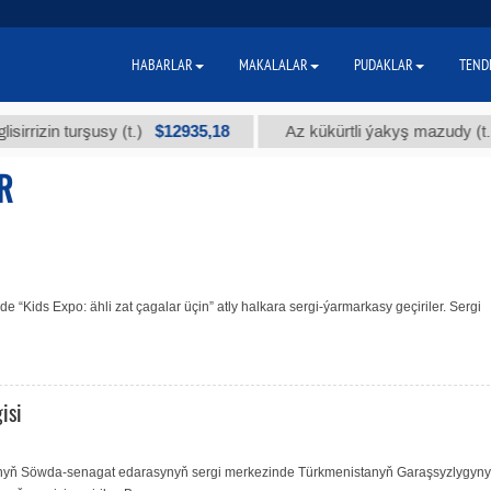
HABARLAR
MAKALALAR
PUDAKLAR
TEND
$12935,18
$3
in turşusy (t.)
Az kükürtli ýakyş mazudy (t.)
R
“Kids Expo: ähli zat çagalar üçin” atly halkara sergi-ýarmarkasy geçiriler. Sergi
isi
anyň Söwda-senagat edarasynyň sergi merkezinde Türkmenistanyň Garaşsyzlygyn