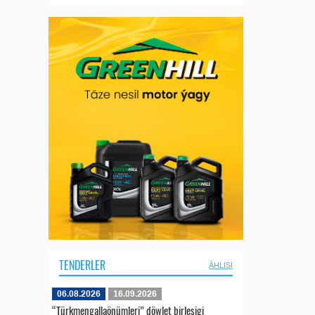
TENDERLER
ÄHLISI
06.08.2026
16.09.2026
“Türkmengallaönümleri” döwlet birleşigi