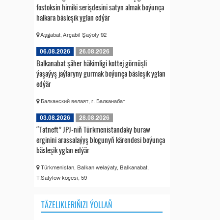
fostoksin himiki serişdesini satyn almak boýunça
halkara bäsleşik yglan edýär
Aşgabat, Arçabil Şaýoly 92
06.08.2026
26.08.2026
Balkanabat şäher häkimligi kottej görnüşli
ýaşaýyş jaýlaryny gurmak boýunça bäsleşik yglan
edýär
Балканский велаят, г. Балканабат
03.08.2026
28.08.2026
“Tatneft” JPJ-niň Türkmenistandaky buraw
erginini arassalaýyş blogunyň kärendesi boýunça
bäsleşik yglan edýär
Türkmenistan, Balkan welaýaty, Balkanabat,
T.Satylow köçesi, 59
TÄZELIKLERIŇIZI ÝOLLAŇ