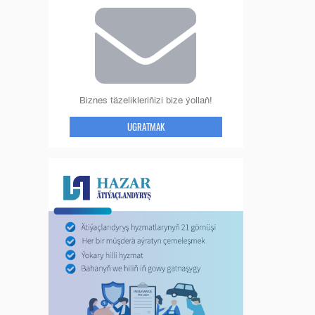
Biznes täzelikleriňizi bize ýollaň!
UGRATMAK