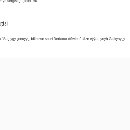
 sergisi geçiriler. Bu...
gisi
a "Saglygy goraýyş, bilim we sport Berkarar döwletiň täze eýýamynyň Galkynyşy