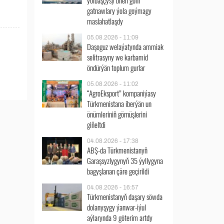
ýolbaşçysy bilen göni
gatnawlary ýola goýmagy
maslahatlaşdy
05.08.2026 - 11:09
Daşoguz welaýatynda ammiak
selitrasyny we karbamid
öndürýän toplum gurlar
05.08.2026 - 11:02
“AgroEksport” kompaniýasy
Türkmenistana iberýän un
önümleriniň görnüşlerini
giňeltdi
04.08.2026 - 17:38
ABŞ-da Türkmenistanyň
Garaşsyzlygynyň 35 ýyllygyna
bagyşlanan çäre geçirildi
04.08.2026 - 16:57
Türkmenistanyň daşary söwda
dolanyşygy ýanwar-iýul
aýlarynda 9 göterim artdy