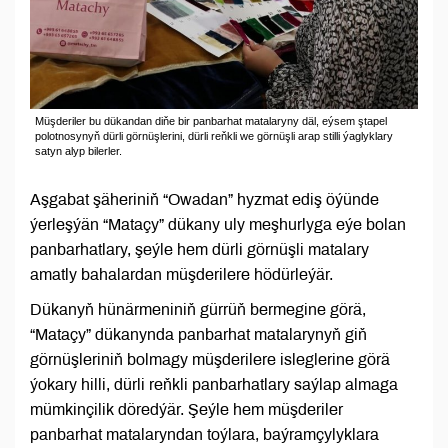
Müşderiler bu dükandan diňe bir panbarhat matalaryny däl, eýsem ştapel
polotnosynyň dürli görnüşlerini, dürli reňkli we görnüşli arap stilli ýaglyklary
satyn alyp bilerler.
Aşgabat şäheriniň “Owadan” hyzmat ediş öýünde
ýerleşýän “Mataçy” dükany uly meşhurlyga eýe bolan
panbarhatlary, şeýle hem dürli görnüşli matalary
amatly bahalardan müşderilere hödürleýär.
Dükanyň hünärmeniniň gürrüň bermegine görä,
“Mataçy” dükanynda panbarhat matalarynyň giň
görnüşleriniň bolmagy müşderilere isleglerine görä
ýokary hilli, dürli reňkli panbarhatlary saýlap almaga
mümkinçilik döredýär. Şeýle hem müşderiler
panbarhat matalaryndan toýlara, baýramçylyklara