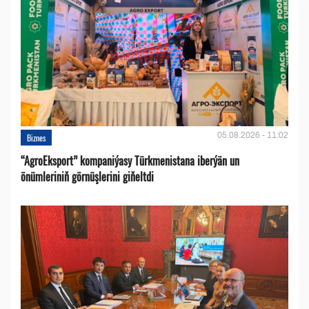
05.08.2026 - 11:02
Biznes
“AgroEksport” kompaniýasy Türkmenistana iberýän un
önümleriniň görnüşlerini giňeltdi