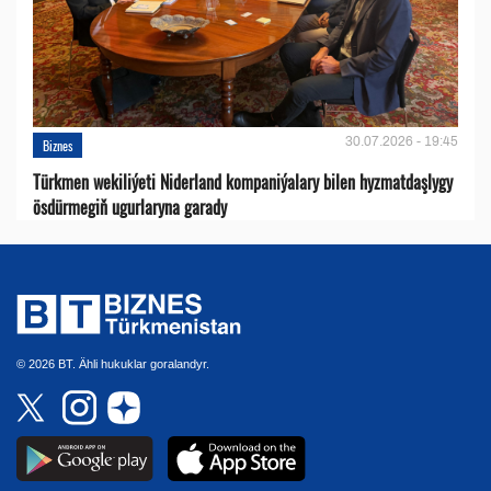
30.07.2026 - 19:45
Biznes
Türkmen wekiliýeti Niderland kompaniýalary bilen hyzmatdaşlygy
ösdürmegiň ugurlaryna garady
© 2026 BT. Ähli hukuklar goralandyr.