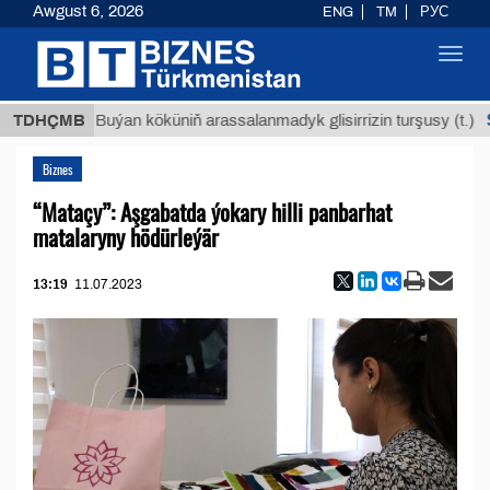
Awgust 6, 2026
ENG
TM
РУС
Toggl
navig
$12935
TDHÇMB
Buýan köküniň arassalanmadyk glisirrizin turşusy (t.)
Biznes
“Mataçy”: Aşgabatda ýokary hilli panbarhat
matalaryny hödürleýär
13:19
11.07.2023