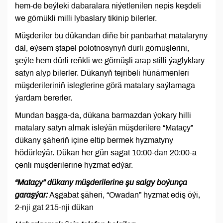
hem-de beýleki dabaralara niýetlenilen nepis keşdeli
we görnükli milli lybaslary tikinip bilerler.
Müşderiler bu dükandan diňe bir panbarhat matalaryny
däl, eýsem ştapel polotnosynyň dürli görnüşlerini,
şeýle hem dürli reňkli we görnüşli arap stilli ýaglyklary
satyn alyp bilerler. Dükanyň tejribeli hünärmenleri
müşderileriniň isleglerine görä matalary saýlamaga
ýardam bererler.
Mundan başga-da, dükana barmazdan ýokary hilli
matalary satyn almak isleýän müşderilere “Mataçy”
dükany şäheriň içine eltip bermek hyzmatyny
hödürleýär. Dükan her gün sagat 10:00-dan 20:00-a
çenli müşderilerine hyzmat edýär.
“Mataçy” dükany müşderilerine şu salgy boýunça
garaşýar:
Aşgabat şäheri, “Owadan” hyzmat ediş öýi,
2-nji gat 215-nji dükan