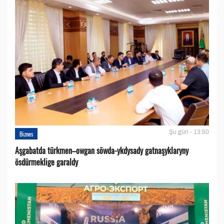
Şu gün - 13:50
Biznes
Aşgabatda türkmen–owgan söwda-ykdysady gatnaşyklaryny
ösdürmeklige garaldy