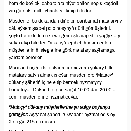
hem-de beýleki dabaralara niýetlenilen nepis keşdeli
we görnükli milli lybaslary tikinip bilerler.
Müşderiler bu dükandan diňe bir panbarhat matalaryny
däl, eýsem ştapel polotnosynyň dürli görnüşlerini,
şeýle hem dürli reňkli we görnüşli arap stilli ýaglyklary
satyn alyp bilerler. Dükanyň tejribeli hünärmenleri
müşderileriniň isleglerine görä matalary saýlamaga
ýardam bererler.
Mundan başga-da, dükana barmazdan ýokary hilli
matalary satyn almak isleýän müşderilere “Mataçy”
dükany şäheriň içine eltip bermek hyzmatyny
hödürleýär. Dükan her gün sagat 10:00-dan 20:00-a
çenli müşderilerine hyzmat edýär.
“Mataçy” dükany müşderilerine şu salgy boýunça
garaşýar:
Aşgabat şäheri, “Owadan” hyzmat ediş öýi,
2-nji gat 215-nji dükan