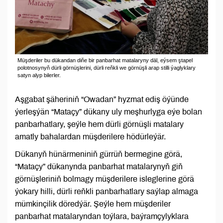
Müşderiler bu dükandan diňe bir panbarhat matalaryny däl, eýsem ştapel
polotnosynyň dürli görnüşlerini, dürli reňkli we görnüşli arap stilli ýaglyklary
satyn alyp bilerler.
Aşgabat şäheriniň “Owadan” hyzmat ediş öýünde
ýerleşýän “Mataçy” dükany uly meşhurlyga eýe bolan
panbarhatlary, şeýle hem dürli görnüşli matalary
amatly bahalardan müşderilere hödürleýär.
Dükanyň hünärmeniniň gürrüň bermegine görä,
“Mataçy” dükanynda panbarhat matalarynyň giň
görnüşleriniň bolmagy müşderilere isleglerine görä
ýokary hilli, dürli reňkli panbarhatlary saýlap almaga
mümkinçilik döredýär. Şeýle hem müşderiler
panbarhat matalaryndan toýlara, baýramçylyklara