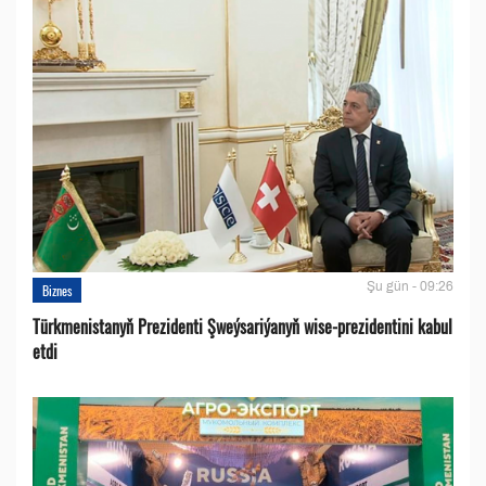
Şu gün - 09:26
Biznes
Türkmenistanyň Prezidenti Şweýsariýanyň wise-prezidentini kabul
etdi