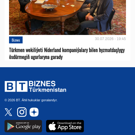
30.07.2026 - 19:45
Biznes
Türkmen wekiliýeti Niderland kompaniýalary bilen hyzmatdaşlygy
ösdürmegiň ugurlaryna garady
© 2026 BT. Ähli hukuklar goralandyr.