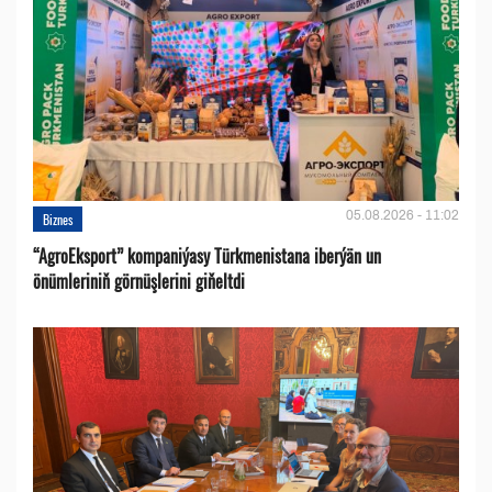
05.08.2026 - 11:02
Biznes
“AgroEksport” kompaniýasy Türkmenistana iberýän un
önümleriniň görnüşlerini giňeltdi