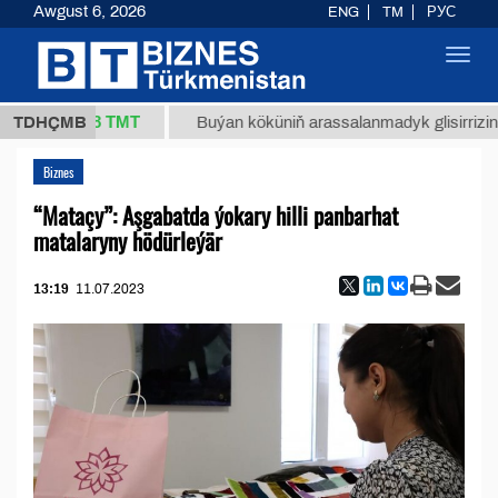
Awgust 6, 2026
ENG
TM
РУС
Toggl
navig
37,8 ТМТ
.)
TDHÇMB
Buýan köküniň arassalanmadyk glisirrizin turşusy
Biznes
“Mataçy”: Aşgabatda ýokary hilli panbarhat
matalaryny hödürleýär
13:19
11.07.2023