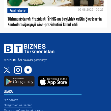
06.08.2026 - 09:26
Resmi habarlar
Türkmenistanyň Prezidenti ÝHHG-na başlyklyk edýän Şweýsariýa
Konfederasiýasynyň wise-prezidentini kabul etdi
© 2026 BT. Ähli hukuklar goralandyr.
EDARA
Biz barada
Düzgünler we şertler
Şahsy maglumatlaryň goragy