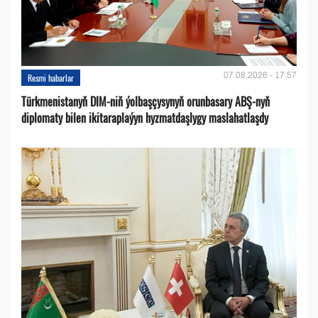
07.08.2026 - 17:57
Resmi habarlar
Türkmenistanyň DIM-niň ýolbaşçysynyň orunbasary ABŞ-nyň
diplomaty bilen ikitaraplaýyn hyzmatdaşlygy maslahatlaşdy