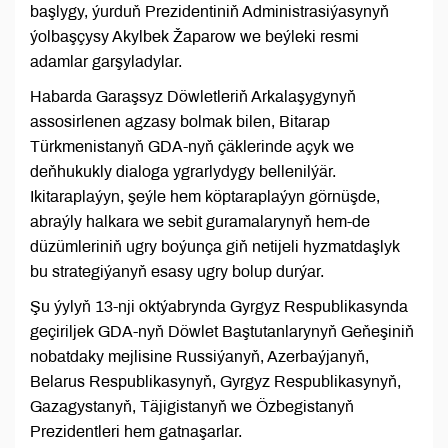
başlygy, ýurduň Prezidentiniň Administrasiýasynyň
ýolbaşçysy Akylbek Žaparow we beýleki resmi
adamlar garşyladylar.
Habarda Garaşsyz Döwletleriň Arkalaşygynyň
assosirlenen agzasy bolmak bilen, Bitarap
Türkmenistanyň GDA-nyň çäklerinde açyk we
deňhukukly dialoga ygrarlydygy bellenilýär.
Ikitaraplaýyn, şeýle hem köptaraplaýyn görnüşde,
abraýly halkara we sebit guramalarynyň hem-de
düzümleriniň ugry boýunça giň netijeli hyzmatdaşlyk
bu strategiýanyň esasy ugry bolup durýar.
Şu ýylyň 13-nji oktýabrynda Gyrgyz Respublikasynda
geçiriljek GDA-nyň Döwlet Baştutanlarynyň Geňeşiniň
nobatdaky mejlisine Russiýanyň, Azerbaýjanyň,
Belarus Respublikasynyň, Gyrgyz Respublikasynyň,
Gazagystanyň, Täjigistanyň we Özbegistanyň
Prezidentleri hem gatnaşarlar.