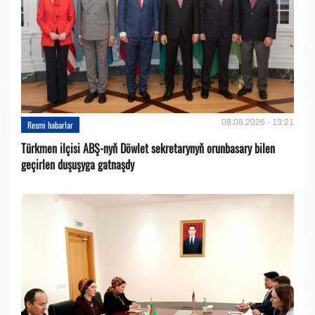
08.08.2026 - 13:21
Resmi habarlar
Türkmen ilçisi ABŞ-nyň Döwlet sekretarynyň orunbasary bilen
geçirlen duşuşyga gatnaşdy