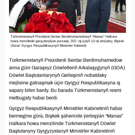
Türkmenistanyň Prezidenti Serdar Berdimuhamedowyň “Manas” Halkara
howa menzilinde garşylanylýan pursady, 202--nji ýylyň 13-nji oktýabry, Bişkek
(Surat: Gyrgyz Respublikasynyň Ministrler Kabineti)
Türkmenistanyň Prezidenti Serdar Berdimuhamedow
anna güni Garaşsyz Döwletleriň Arkalaşygynyň (GDA)
Döwlet Baştutanlarynyň Geňeşiniň nobatdaky
mejlisine gatnaşmak üçin Gyrgyz Respublikasyna iş
sapary bilen bardy. Bu barada Türkmenistanyň resmi
metbugaty habar berdi.
Gyrgyz Respublikasynyň Ministrler Kabinetiniň habar
bermegine görä, Bişkek şäherinde ýerleşýän “Manas”
Halkara howa menzilinde Türkmenistanyň Döwlet
Baştutanyny Gyrgyzystanyň Ministrler Kabinetiniň