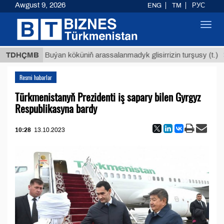
Awgust 9, 2026
ENG
TM
РУС
Toggl
navig
$1293
TDHÇMB
Buýan köküniň arassalanmadyk glisirrizin turşusy (t.)
Resmi habarlar
Türkmenistanyň Prezidenti iş sapary bilen Gyrgyz
Respublikasyna bardy
10:28
13.10.2023