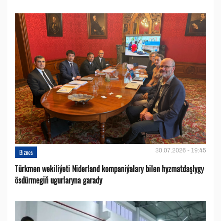
30.07.2026 - 19:45
Biznes
Türkmen wekiliýeti Niderland kompaniýalary bilen hyzmatdaşlygy
ösdürmegiň ugurlaryna garady