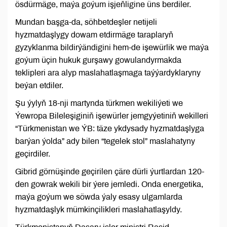
ösdürmäge, maýa goýum işjeňligine üns berdiler.
Mundan başga-da, söhbetdeşler netijeli
hyzmatdaşlygy dowam etdirmäge taraplaryň
gyzyklanma bildirýändigini hem-de işewürlik we maýa
goýum üçin hukuk gurşawy gowulandyrmakda
teklipleri ara alyp maslahatlaşmaga taýýardyklaryny
beýan etdiler.
Şu ýylyň 18-nji martynda türkmen wekiliýeti we
Ýewropa Bileleşiginiň işewürler jemgyýetiniň wekilleri
“Türkmenistan we ÝB: täze ykdysady hyzmatdaşlyga
barýan ýolda” ady bilen “tegelek stol” maslahatyny
geçirdiler.
Gibrid görnüşinde geçirilen çäre dürli ýurtlardan 120-
den gowrak wekili bir ýere jemledi. Onda energetika,
maýa goýum we söwda ýaly esasy ulgamlarda
hyzmatdaşlyk mümkinçilikleri maslahatlaşyldy.