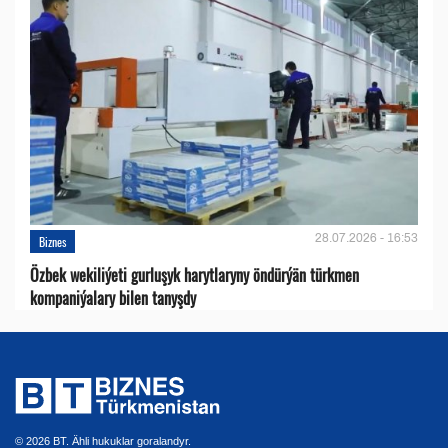
28.07.2026 - 16:53
Biznes
Özbek wekiliýeti gurluşyk harytlaryny öndürýän türkmen
kompaniýalary bilen tanyşdy
© 2026 BT. Ähli hukuklar goralandyr.