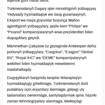
sişenbe güni habar berdi.
Türkmenistanyň Daşary işler ministrliginiň ýolbaşçysy
Ykdysady hyzmatdaşlyk we ösüş guramasynyň,
Eksport we maýa goýumlar boýunça Wallon
agentliginiň ýolbaşçylary, şeýle hem “Philips” we
“Picanol” kompaniýalarynyň wise-prezidentleri bilen
duşuşyklary geçirdi.
Mämmethan Çakyýew öz gezeginde Antwerpen deňiz
portunyň ýolbaşçylary, “Cargolux”, “Exagon” “Global
BV”, “Royal IHC” we “DEME” kompaniýalarynyň
wekilleri bilen hyzmatdaşlyk meselelerini
maslahatlaşdy.
Duşyşyklaryň barşynda taraplar ikitaraplaýyn
hyzmatdaşlygy giňeltmäge, Türkmenistanyň dürli
pudaklary üçin enjamlary ibermäge, geljegi uly
taslamalary öwrenmäge, sanlylaşdyrmak işine, häzirki
zaman tehnologiýalary ulanmaga, telekeçiligi