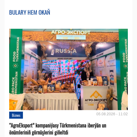
BULARY HEM OKAŇ
05.08.2026 - 11:02
Biznes
“AgroEksport” kompaniýasy Türkmenistana iberýän un
önümleriniň görnüşlerini giňeltdi