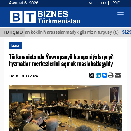
Awgust 6, 2026
ENG
TM
РУС
Toggl
navig
$12935,18
TDHÇMB
Buýan köküniň arassalanmadyk glisirrizin turşusy (t.)
Biznes
Türkmenistanda Ýewropanyň kompaniýalarynyň
hyzmatlar merkezlerini açmak maslahatlaşyldy
14:15
19.03.2024