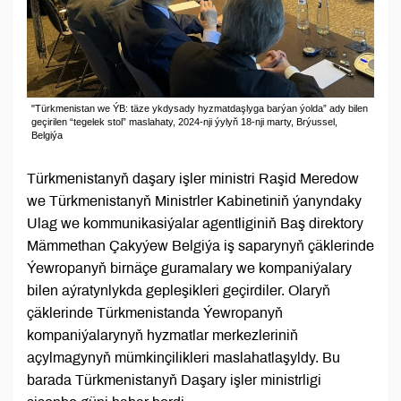
"Türkmenistan we ÝB: täze ykdysady hyzmatdaşlyga barýan ýolda” ady bilen
geçirilen “tegelek stol” maslahaty, 2024-nji ýylyň 18-nji marty, Brýussel,
Belgiýa
Türkmenistanyň daşary işler ministri Raşid Meredow
we Türkmenistanyň Ministrler Kabinetiniň ýanyndaky
Ulag we kommunikasiýalar agentliginiň Baş direktory
Mämmethan Çakyýew Belgiýa iş saparynyň çäklerinde
Ýewropanyň birnäçe guramalary we kompaniýalary
bilen aýratynlykda gepleşikleri geçirdiler. Olaryň
çäklerinde Türkmenistanda Ýewropanyň
kompaniýalarynyň hyzmatlar merkezleriniň
açylmagynyň mümkinçilikleri maslahatlaşyldy. Bu
barada Türkmenistanyň Daşary işler ministrligi