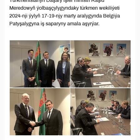
Türkmenistanyň Daşary işler ministri Raşid
Meredowyň ýolbaşçylygyndaky türkmen wekiliýeti
2024-nji ýylyň 17-19-njy marty aralygynda Belgiýa
Patyşalygyna iş saparyny amala aşyrýar.