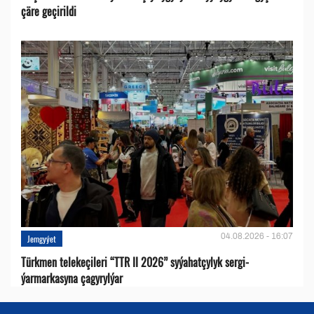
çäre geçirildi
04.08.2026 - 16:07
Jemgyýet
Türkmen telekeçileri “TTR II 2026” syýahatçylyk sergi-
ýarmarkasyna çagyrylýar