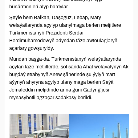
hünärmenleri alyp bardylar.
Şeýle hem Balkan, Daşoguz, Lebap, Mary
welaýatlarynda açylyp ulanylmaga berlen metjitlere
Türkmenistanyň Prezidenti Serdar
Berdimuhamedowyň adyndan täze awtoulaglaryň
açarlary gowşuryldy.
Mundan başga-da, Türkmenistanyň welaýatlarynda
açylan täze metjitlerde, şol sanda Ahal welaýatynyň Ak
bugdaý etrabynyň Änew şäherinde şu ýylyň mart
aýynyň ahyryna açylyp ulanylmaga berlen Seýit
Jemaleddin metjidinde anna güni Gadyr gijesi
mynasybetli agzaçar sadakasy berildi.