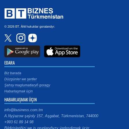
© 2026 BT. Ähli hukuklar goralandyr.
EDARA
Biz barada
Düzgünler we şertler
Şahsy maglumatlaryň goragy
Habarlaşmak üçin
HABARLAŞMAK ÜÇIN
info@business.com.tm
A.Nyýazow şaýoly 157, Aşgabat, Türkmenistan, 744000
+993 61 89 14 98
Bildirişleriňizi we iş orunlaryňyzy ýerleşdirmek üçin: