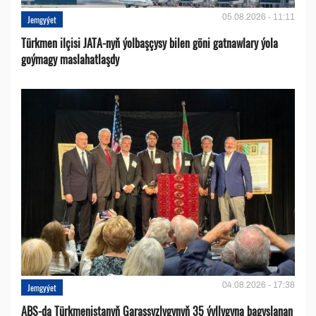
05.08.2026 - 11:11
Jemgyýet
Türkmen ilçisi JATA-nyň ýolbaşçysy bilen göni gatnawlary ýola
goýmagy maslahatlaşdy
04.08.2026 - 17:38
Jemgyýet
ABŞ-da Türkmenistanyň Garaşsyzlygynyň 35 ýyllygyna bagyşlanan