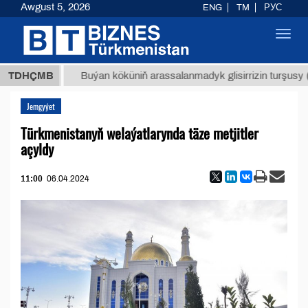
Awgust 5, 2026
ENG
TM
РУС
Toggl
navig
 ТМТ
$
TDHÇMB
Buýan köküniň arassalanmadyk glisirrizin turşusy (t.)
Jemgyýet
Türkmenistanyň welaýatlarynda täze metjitler
açyldy
11:00
06.04.2024