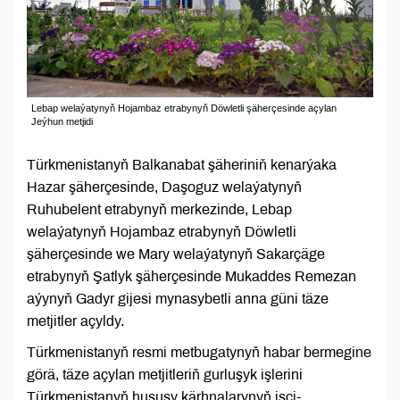
Lebap welaýatynyň Hojambaz etrabynyň Döwletli şäherçesinde açylan
Jeýhun metjidi
Türkmenistanyň Balkanabat şäheriniň kenarýaka
Hazar şäherçesinde, Daşoguz welaýatynyň
Ruhubelent etrabynyň merkezinde, Lebap
welaýatynyň Hojambaz etrabynyň Döwletli
şäherçesinde we Mary welaýatynyň Sakarçäge
etrabynyň Şatlyk şäherçesinde Mukaddes Remezan
aýynyň Gadyr gijesi mynasybetli anna güni täze
metjitler açyldy.
Türkmenistanyň resmi metbugatynyň habar bermegine
görä, täze açylan metjitleriň gurluşyk işlerini
Türkmenistanyň hususy kärhnalarynyň işçi-