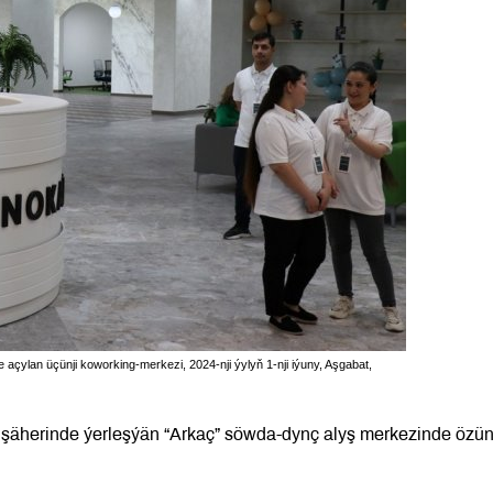
ylan üçünji koworking-merkezi, 2024-nji ýylyň 1-nji iýuny, Aşgabat,
 şäherinde ýerleşýän “Arkaç” söwda-dynç alyş merkezinde özün