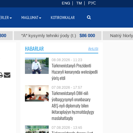
ENG
TM
РУС
ERLER
MAGLUMAT
KOTIROWKALAR
$86 000
"А" kysymly tehniki ýody (t.)
Natriý hlorly (nahar 
HABARLAR
ÄHLISI
08.08.2026 - 11:23
Türkmenistanyň Prezidenti
Hazaryň kenarynda welosipedli
ýöriş etdi
07.08.2026 - 17:57
Türkmenistanyň DIM-niň
ýolbaşçysynyň orunbasary
ABŞ-nyň diplomaty bilen
ikitaraplaýyn hyzmatdaşlygy
maslahatlaşdy
07.08.2026 - 13:45