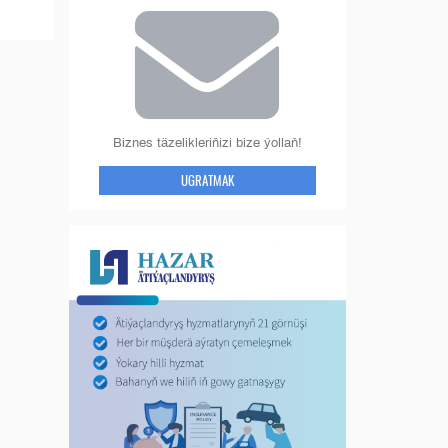
Biznes täzelikleriňizi bize ýollaň!
UGRATMAK