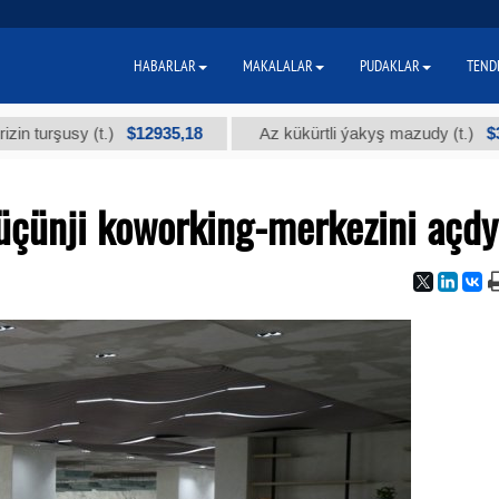
HABARLAR
MAKALALAR
PUDAKLAR
TEND
$12935,18
$300
usy (t.)
Az kükürtli ýakyş mazudy (t.)
üçünji koworking-merkezini açdy