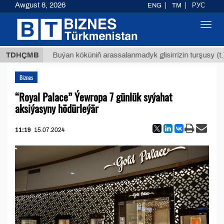
Awgust 8, 2026
ENG
TM
РУС
Toggl
navig
$12935
TDHÇMB
Buýan köküniň arassalanmadyk glisirrizin turşusy (t.)
Biznes
“Royal Palace” Ýewropa 7 günlük syýahat
aksiýasyny hödürleýär
11:19
15.07.2024