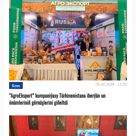
05.08.2026 - 11:02
Biznes
“AgroEksport” kompaniýasy Türkmenistana iberýän un
önümleriniň görnüşlerini giňeltdi