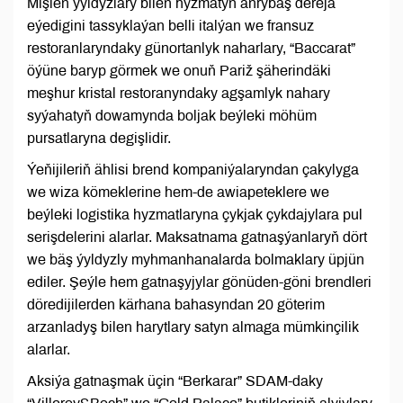
Mişlen ýyldyzlary bilen hyzmatyň aňrybaş derejä
eýedigini tassyklaýan belli italýan we fransuz
restoranlaryndaky günortanlyk naharlary, “Baccarat”
öýüne baryp görmek we onuň Pariž şäherindäki
meşhur kristal restoranyndaky agşamlyk nahary
syýahatyň dowamynda boljak beýleki möhüm
pursatlaryna degişlidir.
Ýeňijileriň ählisi brend kompaniýalaryndan çakylyga
we wiza kömeklerine hem-de awiapeteklere we
beýleki logistika hyzmatlaryna çykjak çykdajylara pul
serişdelerini alarlar. Maksatnama gatnaşýanlaryň dört
we bäş ýyldyzly myhmanhanalarda bolmaklary üpjün
ediler. Şeýle hem gatnaşyjylar gönüden-göni brendleri
döredijilerden kärhana bahasyndan 20 göterim
arzanladyş bilen harytlary satyn almaga mümkinçilik
alarlar.
Aksiýa gatnaşmak üçin “Berkarar” SDAM-daky