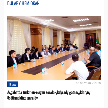
BULARY HEM OKAŇ
06.08.2026 - 13:50
Biznes
Aşgabatda türkmen-owgan söwda-ykdysady gatnaşyklaryny
ösdürmeklige garaldy