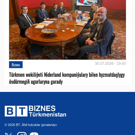
30.07.2026 - 19:45
Biznes
Türkmen wekiliýeti Niderland kompaniýalary bilen hyzmatdaşlygy
ösdürmegiň ugurlaryna garady
© 2026 BT. Ähli hukuklar goralandyr.