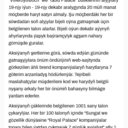
“Villeroy&Boch” we “Gold Palace” butikleriniň alyjylary
19-njy iýun - 19-njy dekabr aralygynda 20 müň manat
möçberde haryt satyn almaly. Şu möçberdäki her bir
söwdadan soň alyjylar bijeli oýna gatnaşmak üçin
belgilenen talon alarlar. Bijeli oýun dekabr aýynyň
ahyrlarynda ýapyk baýramçylyk agşam nahary
görnüşde guralar.
Aksiýanyň şertlerine görä, söwda edýän gününde
gatnaşyjylara önüm öndürijiniň web-saýtynda
görkezilen ähli brend kompaniýalaryň harytlaryna 7
göterim arzanladyş hödürlenýär. Tejribeli
maslahatçylar müşderilere kod we harydyň belgili
nyşany arkaly her bir önümiň bahasyny bilmäge
ýardam ederler.
Aksiýanyň çäklerinde belgilenen 1001 sany talon
çykarylýar. Her bir 100 talonyň içinde “Sungat we
gözellik dünýäsine “Royal Palace” kompaniýalar
topary bilen ýatdan çykmajak 7 günlük syýahat” atly 1