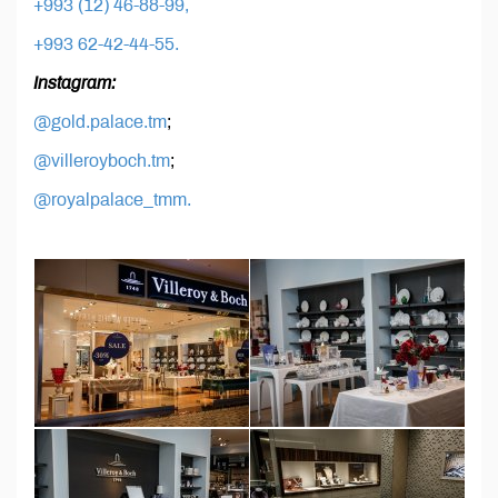
+993 (12) 46-88-99,
+993 62-42-44-55.
Instagram:
@gold.palace.tm
;
@villeroyboch.tm
;
@royalpalace_tmm.