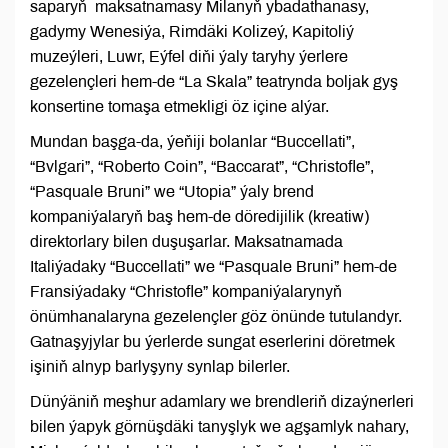
saparyň maksatnamasy Milanyň ybadathanasy,
gadymy Wenesiýa, Rimdäki Kolizeý, Kapitoliý
muzeýleri, Luwr, Eýfel diňi ýaly taryhy ýerlere
gezelençleri hem-de “La Skala” teatrynda boljak gyş
konsertine tomaşa etmekligi öz içine alýar.
Mundan başga-da, ýeňiji bolanlar “Buccellati”,
“Bvlgari”, “Roberto Coin”, “Baccarat”, “Christofle”,
“Pasquale Bruni” we “Utopia” ýaly brend
kompaniýalaryň baş hem-de döredijilik (kreatiw)
direktorlary bilen duşuşarlar. Maksatnamada
Italiýadaky “Buccellati” we “Pasquale Bruni” hem-de
Fransiýadaky “Christofle” kompaniýalarynyň
önümhanalaryna gezelençler göz önünde tutulandyr.
Gatnaşyjylar bu ýerlerde sungat eserlerini döretmek
işiniň alnyp barlyşyny synlap bilerler.
Dünýäniň meşhur adamlary we brendleriň dizaýnerleri
bilen ýapyk görnüşdäki tanyşlyk we agşamlyk nahary,