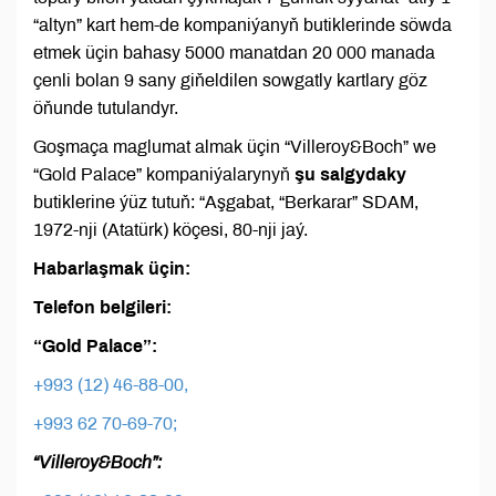
“altyn” kart hem-de kompaniýanyň butiklerinde söwda
etmek üçin bahasy 5000 manatdan 20 000 manada
çenli bolan 9 sany giňeldilen sowgatly kartlary göz
öňunde tutulandyr.
Goşmaça maglumat almak üçin “Villeroy&Boch” we
“Gold Palace” kompaniýalarynyň
şu salgydaky
butiklerine ýüz tutuň: “Aşgabat, “Berkarar” SDAM,
1972-nji (Atatürk) köçesi, 80-nji jaý.
Habarlaşmak üçin:
Telefon belgileri:
“Gold Palace”:
+993 (12) 46-88-00,
+993 62 70-69-70;
“Villeroy&Boch”: