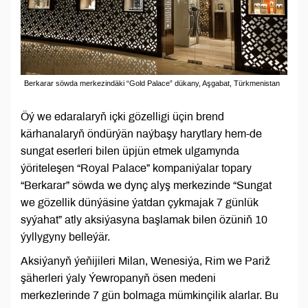
Berkarar söwda merkezindäki “Gold Palace” dükany, Aşgabat, Türkmenistan
Öý we edaralaryň içki gözelligi üçin brend
kärhanalaryň öndürýän naýbaşy harytlary hem-de
sungat eserleri bilen üpjün etmek ulgamynda
ýöriteleşen “Royal Palace” kompaniýalar topary
“Berkarar” söwda we dynç alyş merkezinde “Sungat
we gözellik dünýäsine ýatdan çykmajak 7 günlük
syýahat” atly aksiýasyna başlamak bilen özüniň 10
ýyllygyny belleýär.
Aksiýanyň ýeňijileri Milan, Wenesiýa, Rim we Pariž
şäherleri ýaly Ýewropanyň ösen medeni
merkezlerinde 7 gün bolmaga mümkinçilik alarlar. Bu