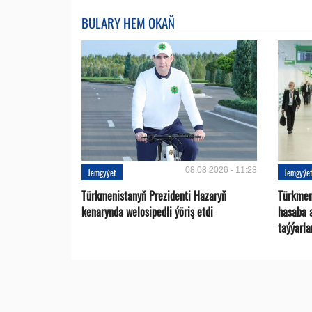
BULARY HEM OKAŇ
08.08.2026 - 11:23
Jemgyýet
Jemgyýe
Türkmenistanyň Prezidenti Hazaryň
Türkmen
kenarynda welosipedli ýöriş etdi
hasaba 
taýýarla