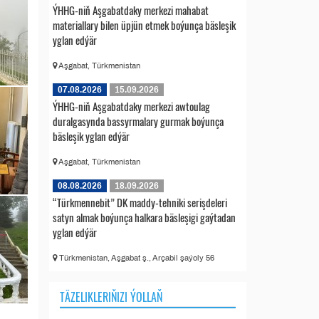
ÝHHG-niň Aşgabatdaky merkezi mahabat
materiallary bilen üpjün etmek boýunça bäsleşik
yglan edýär
Aşgabat, Türkmenistan
07.08.2026
15.09.2026
ÝHHG-niň Aşgabatdaky merkezi awtoulag
duralgasynda bassyrmalary gurmak boýunça
bäsleşik yglan edýär
Aşgabat, Türkmenistan
08.08.2026
18.09.2026
“Türkmennebit” DK maddy-tehniki serişdeleri
satyn almak boýunça halkara bäsleşigi gaýtadan
yglan edýär
Türkmenistan, Aşgabat ş., Arçabil şaýoly 56
TÄZELIKLERIŇIZI ÝOLLAŇ