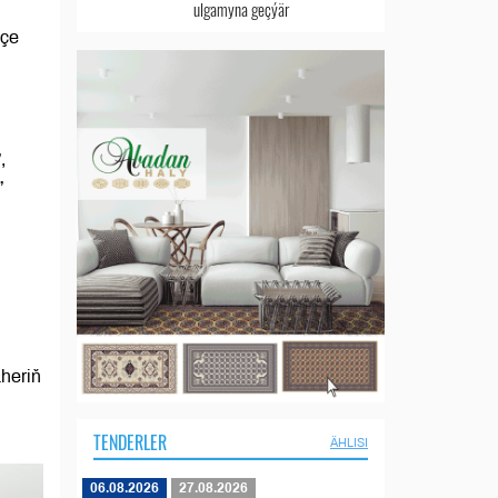
ulgamyna geçýär
äçe
,
”
heriň
TENDERLER
ÄHLISI
06.08.2026
27.08.2026