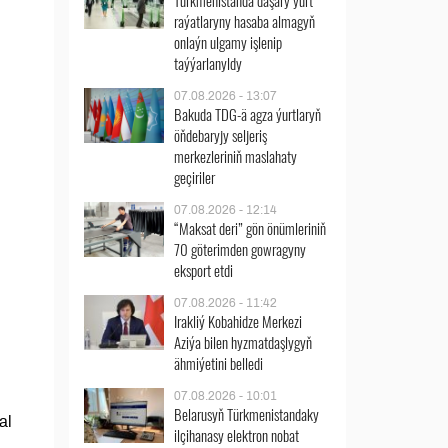
Türkmenistanda daşary ýurt
raýatlaryny hasaba almagyň
onlaýn ulgamy işlenip
taýýarlanyldy
07.08.2026 - 13:07
Bakuda TDG-ä agza ýurtlaryň
öňdebaryjy seljeriş
merkezleriniň maslahaty
geçiriler
07.08.2026 - 12:14
“Maksat deri” gön önümleriniň
70 göterimden gowragyny
eksport etdi
07.08.2026 - 11:42
Irakliý Kobahidze Merkezi
Aziýa bilen hyzmatdaşlygyň
ähmiýetini belledi
07.08.2026 - 10:01
Belarusyň Türkmenistandaky
al
ilçihanasy elektron nobat