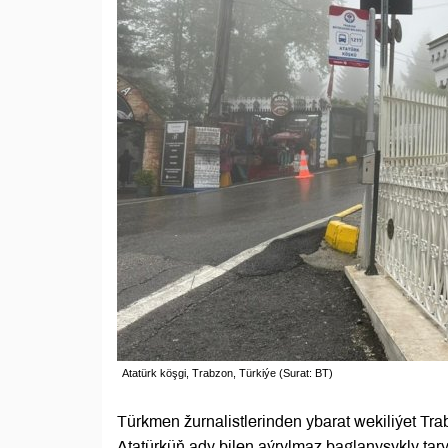
Atatürk köşgi, Trabzon, Türkiýe (Surat: BT)
Türkmen žurnalistlerinden ybarat wekiliýet T
Atatürküň ady bilen aýrylmaz baglanyşykly tar