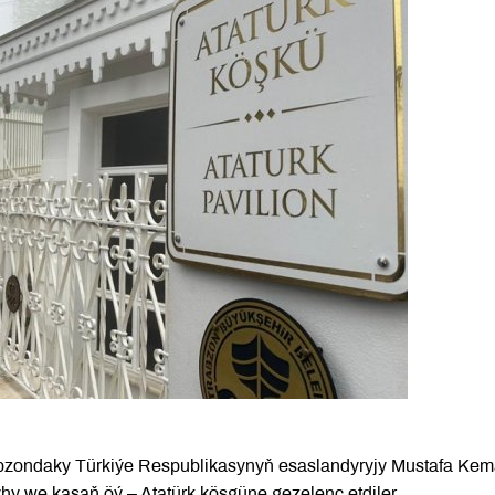
rabzondaky Türkiýe Respublikasynyň esaslandyryjy Mustafa Kem
yhy we kaşaň öý – Atatürk köşgüne gezelenç etdiler.