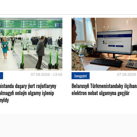
07.08.2026 - 13:45
07.08.2026 
t
Jemgyýet
istanda daşary ýurt raýatlaryny
Belarusyň Türkmenistandaky ilçihan
almagyň onlaýn ulgamy işlenip
elektron nobat ulgamyna geçýär
nyldy