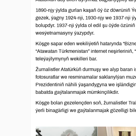
1890-njy ýylda gurlan kaşaň öý öz döwrüniň Ýe
gezek, ýagny 1924-nji, 1930-njy we 1937-nji 
bolupdyr. 1937-nji ýylda ol edil şu öýde özüni
wesýetnamasyny ýazypdyr.
Köşge sapar eden wekiliýetiň hatarynda “Biznes
“Atawatan Türkmenistan” internet neşirlerini
teleýaýlymynyň wekilleri bar.
Žurnalistler Atatürküň durmuşy we alyp baran iş
fotosuratlar we resminamalar saklanylýan muzeýi
Prezidentiniň nähili ýaşandygyna we işländigi
babatda gaýtalanmajak mümkinçilikdir.
Köşge bolan gezelençden soň, žurnalistler Tr
ýerli binagärligi we gaýtalanmajak gözelligi bil