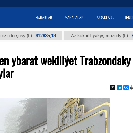
HABARLAR
MAKALALAR
PUDAKLAR
TEND
$12935,18
$300
şusy (t.)
Az kükürtli ýakyş mazudy (t.)
en ybarat wekiliýet Trabzondaky
ylar