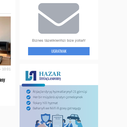
Biznes täzelikleriňizi bize ýollaň!
UGRATMAK
- 10:01
asy