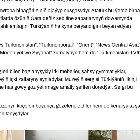
wropa binagärliginiň ajaýyp nusgasydyr. Atatürk bu ýerde birn
ýyllarda özüniň Gara deňiz sebitine saparlarynyň dowamynda
ň ähli emlägini Türkiýäniň halkyna berýändigini beýan edýän
 Türkmenistan”, “Türkmenportal”, “Orient”, “News Central Asia”
ň, “Medeniýet we Syýahat” žurnalynyň hem-de “Türkmenistan TV4
leri bilen baglanyşykly irki mebeller, şahsy gymmatlyklar,
ň içki zallaryny synladylar. Muzeýiň sergisi Türkiýäniň ilkinji
ne has gowy göz ýetirmäge amatly şertleri döredýär. Sergi bu
abzonyň köçeleri boýunça gezelenç etdiler hem-de kenarýaka şä
en tanyşdylar.