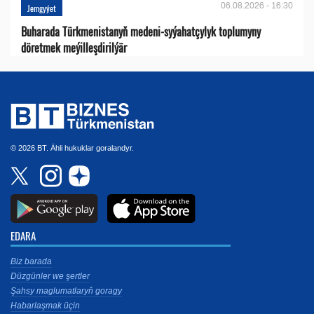
06.08.2026 - 16:30
Jemgyýet
Buharada Türkmenistanyň medeni-syýahatçylyk toplumyny
döretmek meýilleşdirilýär
© 2026 BT. Ähli hukuklar goralandyr.
EDARA
Biz barada
Düzgünler we şertler
Şahsy maglumatlaryň goragy
Habarlaşmak üçin