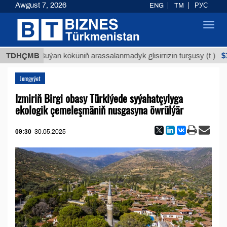
Awgust 7, 2026
ENG
TM
РУС
Toggl
navig
$12935
TDHÇMB
Buýan köküniň arassalanmadyk glisirrizin turşusy (t.)
Jemgyýet
Izmiriň Birgi obasy Türkiýede syýahatçylyga
ekologik çemeleşmäniň nusgasyna öwrülýär
09:30
30.05.2025