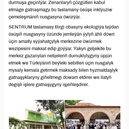
durmuşa geçirilýär. Zenanlaryň çözgütleri kabul
etmäge gatnaşmagy bu taslamany ösüşe inklýuziw
çemeleşmäniň nusgasyna öwürýär.
SENTRUM taslamasy Birgi obasyny ekologiýa taýdan
ösüşiň nusgasyny özünde jemleýän ýylyň ähli döwri
üçin amatly syýahatçylyk merkezine öwürmek
wezipesini maksat edip goýýar. Ýakyn geljekde bu
merkez gazanylan netijeleriň durnuklylygyny üpjün
etmek we Türkiýäniň beýleki sebitleri üçin nusgalyk
mysaly kemala getirmek maksady bilen hyzmatdaşlyk
gatnaşyklaryny giňeltmegi dowam etdirer we ilatyň
degişli işlere gatnaşygyny işjeňleşdirer.