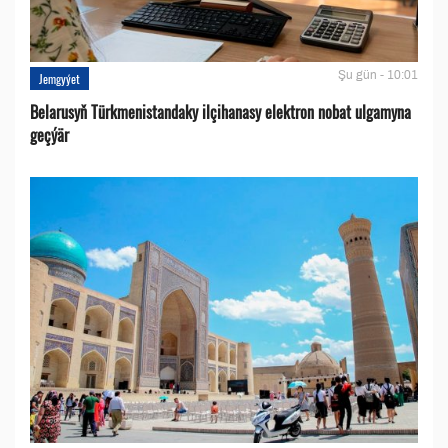
Şu gün - 10:01
Jemgyýet
Belarusyň Türkmenistandaky ilçihanasy elektron nobat ulgamyna
geçýär