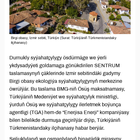
Birgi obasy, Izmir sebiti, Türkiýe (Surat: Türkiýäniň Türkmenistandaky
ilçihanasy)
Durnukly syýahatçylygy ösdürmäge we ýerli
ykdysadyýeti goldamaga gönükdirilen SENTRUM
taslamasynyň çäklerinde Izmir sebitindäki gadymy
Birgi obasy ekologiýa syýahatçylygynyň merkezine
öwrülýär. Bu taslama BMG-niň Ösüş maksatnamasy,
Türkiýäniň Medeniýet we syýahatçylyk ministrligi,
ýurduň Ösüş we syýahatçylygy ilerletmek boýunça
agentligi (TGA) hem-de “Enerjisa Enerji” kompaniýasy
bilen bilelikde durmuşa geçirilýär diýip, Türkiýäniň
Türkmenistandaky ilçihanasy habar berýär.
Seljuklylaryň we osmanlylaryň binagärlik mirasyny