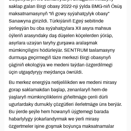
saklap galan Birgi obasy 2022-nji ýylda BMG-niň Ösüş
maksatnamasynyň “Iň gowy syýahatçylyk obasy”
Sanawyna girizildi. Türkiýäniň Egeý sebitinde
ýerleşýän bu oba syýahatçylara XII asyra mahsus
öýleriň arasyndaky daş düşelen köçelerden ýöräp,
asyrlara uzaýan taryhy gurşawa aralaşmak
mümkinçiligini hödürleýär. SENTRUM taslamasyny
durmuşa geçirmegiň täze merkezi Birgi obasynyň
çäginiň ekologiýa we medeni taýdan özgerdilmegi
üçin utgaşdyryjy meýdança öwrüldi.
Bu merkez energiýa netijelilikden we medeni mirasy
gorap saklamakdan başlap, zenanlaryň hem-de
ýaşlaryň mümkinçiliklerini giňeltmäge çenli dürli
ugurlardaky durnukly çözgütleri ilerletmäge üns berýär.
Bu ýerde şeýle hem howanyň üýgtemegi barada
habarlylygy ýokarlandyrmak we ýerli mirasy
özgertmeler işine goşmak boýunça maksatnamalar