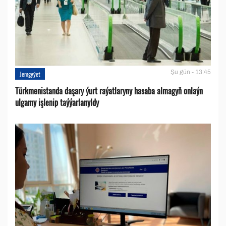
Şu gün - 13:45
Jemgyýet
Türkmenistanda daşary ýurt raýatlaryny hasaba almagyň onlaýn
ulgamy işlenip taýýarlanyldy