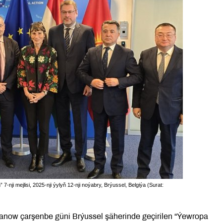
nji mejlisi, 2025-nji ýylyň 12-nji noýabry, Brýussel, Belgiýa (Surat:
anow çarşenbe güni Brýussel şäherinde geçirilen “Ýewropa