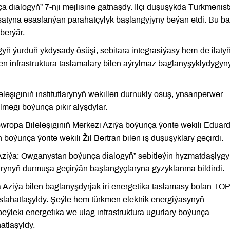
a dialogyň” 7-nji mejlisine gatnaşdy. Ilçi duşuşykda Türkmenis
asatyna esaslanýan parahatçylyk başlangyjyny beýan etdi. Bu b
berýär.
 ýurduň ykdysady ösüşi, sebitara integrasiýasy hem-de ilaty
n infrastruktura taslamalary bilen aýrylmaz baglanyşyklydygyn
leşiginiň institutlarynyň wekilleri durnukly ösüş, ynsanperwer
lmegi boýunça pikir alyşdylar.
wropa Bileleşiginiň Merkezi Aziýa boýunça ýörite wekili Eduar
oýunça ýörite wekili Žil Bertran bilen iş duşuşyklary geçirdi.
Aziýa: Owganystan boýunça dialogyň” sebitleýin hyzmatdaşlygy
larynyň durmuşa geçirýän başlangyçlaryna gyzyklanma bildirdi.
 Aziýa bilen baglanyşdyrjak iri energetika taslamasy bolan TO
aslahatlaşyldy. Şeýle hem türkmen elektrik energiýasynyň
eýleki energetika we ulag infrastruktura ugurlary boýunça
atlaşyldy.