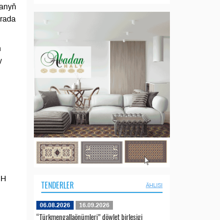
tanyň
arada
ň
y
d
PH
TENDERLER
ÄHLISI
06.08.2026
16.09.2026
“Türkmengallaönümleri” döwlet birleşigi