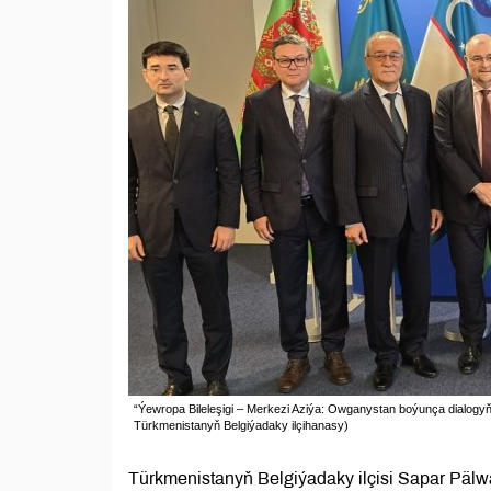
“Ýewropa Bileleşigi – Merkezi Aziýa: Owganystan boýunça dialogyň” 7-
Türkmenistanyň Belgiýadaky ilçihanasy)
Türkmenistanyň Belgiýadaky ilçisi Sapar Pälw