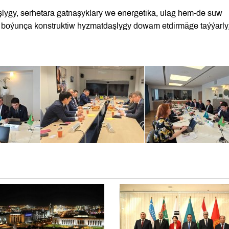
şlygy, serhetara gatnaşyklary we energetika, ulag hem-de suw
k boýunça konstruktiw hyzmatdaşlygy dowam etdirmäge taýýarl