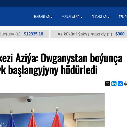
HABARLAR
MAKALALAR
PUDAKLAR
TEND
$12935,18
$300
(t.)
Az kükürtli ýakyş mazudy (t.)
"
ezi Aziýa: Owganystan boýunça
k başlangyjyny hödürledi