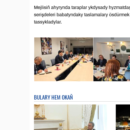
Mejlisiň ahyrynda taraplar ykdysady hyzmatda
serişdeleri babatyndaky taslamalary ösdürme
tassykladylar.
BULARY HEM OKAŇ