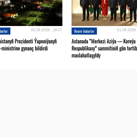
02.08.2026 - 16:57
01.08.2026 
barlar
Resmi habarlar
istanyň Prezidenti Ýaponiýanyň
Astanada “Merkezi Aziýa — Koreýa
ministrine gynanç bildirdi
Respublikasy” sammitiniň gün tertib
maslahatlaşyldy