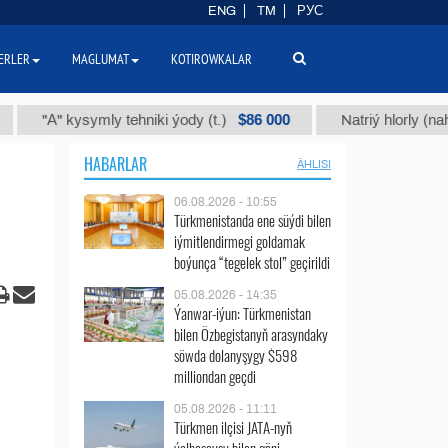
ENG
TM
РУС
ERLER
MAGLUMAT
KOTIROWKALAR
$86 000
А" kysymly tehniki ýody (t.)
Natriý hlorly (nahar duzy)
HABARLAR
ÄHLISI
06.08.2026 - 10:55
Türkmenistanda ene süýdi bilen
iýmitlendirmegi goldamak
boýunça “tegelek stol” geçirildi
05.08.2026 - 14:35
Ýanwar-iýun: Türkmenistan
bilen Özbegistanyň arasyndaky
söwda dolanyşygy $598
milliondan geçdi
05.08.2026 - 11:11
Türkmen ilçisi JATA-nyň