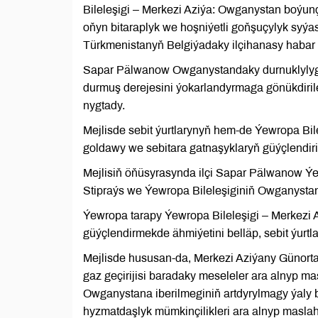
Bileleşigi – Merkezi Aziýa: Owganystan boýunç
oňyn bitaraplyk we hoşniýetli goňşuçylyk syý
Türkmenistanyň Belgiýadaky ilçihanasy habar 
Sapar Pälwanow Owganystandaky durnuklylygyň
durmuş derejesini ýokarlandyrmaga gönükdirile
nygtady.
Mejlisde sebit ýurtlarynyň hem-de Ýewropa Bile
goldawy we sebitara gatnaşyklaryň güýçlendiri
Mejlisiň öňüsyrasynda ilçi Sapar Pälwanow Ýe
Stipraýs we Ýewropa Bileleşiginiň Owganystan b
Ýewropa tarapy Ýewropa Bileleşigi – Merkezi 
güýçlendirmekde ähmiýetini belläp, sebit ýurt
Mejlisde hususan-da, Merkezi Aziýany Günorta
gaz geçirijisi baradaky meseleler ara alnyp m
Owganystana iberilmeginiň artdyrylmagy ýaly b
hyzmatdaşlyk mümkinçilikleri ara alnyp maslah