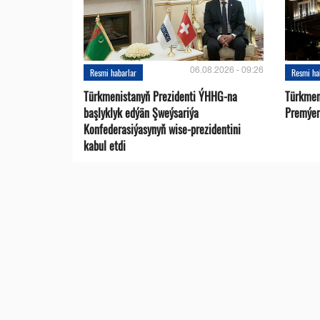
06.08.2026 - 09:26
Resmi habarlar
Resmi ha
Türkmenistanyň Prezidenti ÝHHG-na
Türkmen
başlyklyk edýän Şweýsariýa
Premýer-
Konfederasiýasynyň wise-prezidentini
kabul etdi