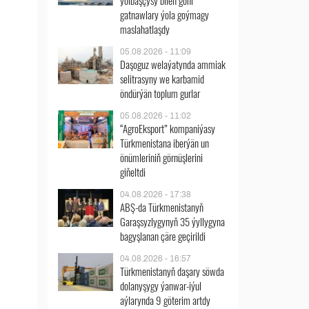
ýolbaşçysy bilen göni
gatnawlary ýola goýmagy
maslahatlaşdy
05.08.2026 - 11:09
Daşoguz welaýatynda ammiak
selitrasyny we karbamid
öndürýän toplum gurlar
05.08.2026 - 11:02
“AgroEksport” kompaniýasy
Türkmenistana iberýän un
önümleriniň görnüşlerini
giňeltdi
04.08.2026 - 17:38
ABŞ-da Türkmenistanyň
Garaşsyzlygynyň 35 ýyllygyna
bagyşlanan çäre geçirildi
04.08.2026 - 16:57
Türkmenistanyň daşary söwda
dolanyşygy ýanwar-iýul
aýlarynda 9 göterim artdy