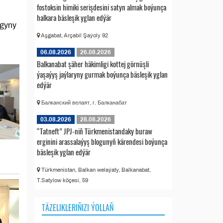
fostoksin himiki serişdesini satyn almak boýunça
halkara bäsleşik yglan edýär
ygyny
Aşgabat, Arçabil Şaýoly 92
06.08.2026
26.08.2026
Balkanabat şäher häkimligi kottej görnüşli
ýaşaýyş jaýlaryny gurmak boýunça bäsleşik yglan
edýär
Балканский велаят, г. Балканабат
03.08.2026
28.08.2026
“Tatneft” JPJ-niň Türkmenistandaky buraw
erginini arassalaýyş blogunyň kärendesi boýunça
bäsleşik yglan edýär
Türkmenistan, Balkan welaýaty, Balkanabat,
T.Satylow köçesi, 59
TÄZELIKLERIŇIZI ÝOLLAŇ