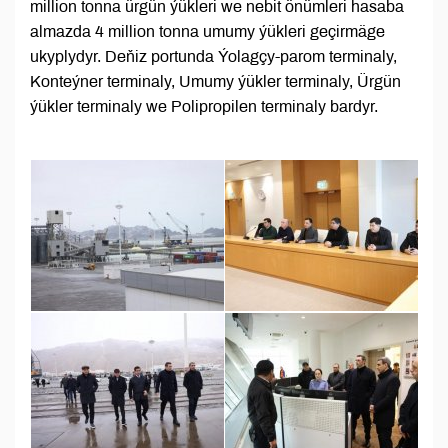
million tonna ürgün ýükleri we nebit önümleri hasaba
almazda 4 million tonna umumy ýükleri geçirmäge
ukyplydyr. Deňiz portunda Ýolagçy-parom terminaly,
Konteýner terminaly, Umumy ýükler terminaly, Ürgün
ýükler terminaly we Polipropilen terminaly bardyr.