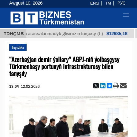
Awgust 10, 2026
ENG
TM
РУС
Toggl
navig
$12935,18
köküniň arassalanmadyk glisirrizin turşusy (t.)
TDHÇMB
Az
Logistika
“Azerbaýjan demir ýollary” AGPJ-niň ýolbaşçysy
Türkmenbaşy portunyň infrastrukturasy bilen
tanyşdy
13:04
12.02.2026