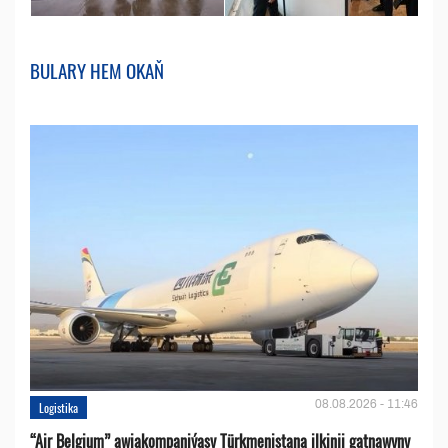
BULARY HEM OKAŇ
08.08.2026 - 11:46
Logistika
“Air Belgium” awiakompaniýasy Türkmenistana ilkinji gatnawyny