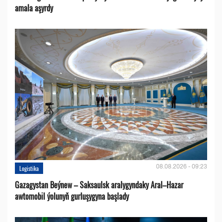
amala aşyrdy
08.08.2026 - 09:23
Logistika
Gazagystan Beýnew – Saksaulsk aralygyndaky Aral–Hazar
awtomobil ýolunyň gurluşygyna başlady