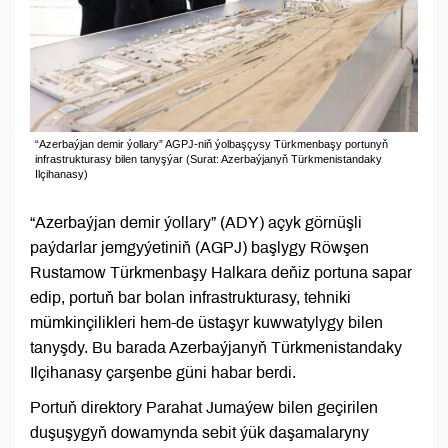
“Azerbaýjan demir ýollary” AGPJ-niň ýolbaşçysy Türkmenbaşy portunyň
infrastrukturasy bilen tanyşýar (Surat: Azerbaýjanyň Türkmenistandaky
Ilçihanasy)
“Azerbaýjan demir ýollary” (ADY) açyk görnüşli
paýdarlar jemgyýetiniň (AGPJ) başlygy Röwşen
Rustamow Türkmenbaşy Halkara deňiz portuna sapar
edip, portuň bar bolan infrastrukturasy, tehniki
mümkinçilikleri hem-de üstaşyr kuwwatylygy bilen
tanyşdy. Bu barada Azerbaýjanyň Türkmenistandaky
Ilçihanasy çarşenbe güni habar berdi.
Portuň direktory Parahat Jumaýew bilen geçirilen
duşuşygyň dowamynda sebit ýük daşamalaryny