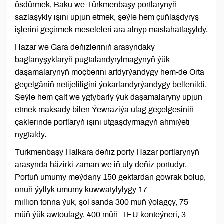
ösdürmek, Baku we Türkmenbaşy portlarynyň
sazlaşykly işini üpjün etmek, şeýle hem çuňlaşdyryş
işlerini geçirmek meseleleri ara alnyp maslahatlaşyldy.
Hazar we Gara deňizleriniň arasyndaky
baglanyşyklaryň pugtalandyrylmagynyň ýük
daşamalarynyň möçberini artdyrýandygy hem-de Orta
geçelgäniň netijeliligini ýokarlandyrýandygy bellenildi.
Şeýle hem çalt we ygtybarly ýük daşamalaryny üpjün
etmek maksady bilen Ýewraziýa ulag geçelgesiniň
çäklerinde portlaryň işini utgaşdyrmagyň ähmiýeti
nygtaldy.
Türkmenbaşy Halkara deňiz porty Hazar portlarynyň
arasynda häzirki zaman we iň uly deňiz portudyr.
Portuň umumy meýdany 150 gektardan gowrak bolup,
onuň ýyllyk umumy kuwwatylylygy 17
million tonna ýük, şol sanda 300 müň ýolagçy, 75
müň ýük awtoulagy, 400 müň TEU konteýneri, 3