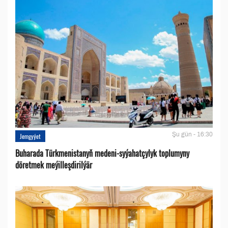
Şu gün - 16:30
Jemgyýet
Buharada Türkmenistanyň medeni-syýahatçylyk toplumyny
döretmek meýilleşdirilýär