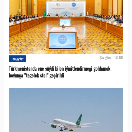
Şu gün - 10:55
Jemgyýet
Türkmenistanda ene süýdi bilen iýmitlendirmegi goldamak
boýunça “tegelek stol” geçirildi