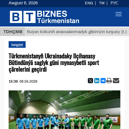
Awgust 6, 2026
ENG
TM
РУС
Toggl
navig
Т
$129
TDHÇMB
Buýan köküniň arassalanmadyk glisirrizin turşusy (t.)
Jemgyýet
Türkmenistanyň Ukrainadaky Ilçihanasy
Bütindünýä saglyk güni mynasybetli sport
çärelerini geçirdi
15:30
06.04.2026