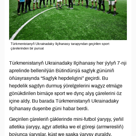
Türkmenistanyň Ukrainadaky Ilçihanasy tarapyndan geçirilen sport
çärelerinden bir pursat
Türkmenistanyň Ukrainadaky Ilçihanasy her ýylyň 7-nji
aprelinde bellenilýän Bütindünýä saglyk gününiň
öňüsyrasynda “Saglyk hepdeligini” geçirdi. Bu
hepdelik sagdyn durmuş ýörelgelerini wagyz etmäge
gönükdirilen birnäçe sport we dynç alyş çärelerini öz
içine aldy. Bu barada Türkmenistanyň Ukrainadaky
Ilçihanasy duşenbe güni habar berdi.
Geçirilen çäreleriň çäklerinde mini-futbol ýaryşy, ýeňil
atletika ýaryşy, agyr atletika we el göreşi (armwresliň)
boýunça ýaryşlar, küşt we şaşka ýaryşy guraldy.