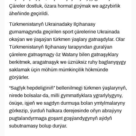
Çäreler dostluk, özara hormat goýmak we agzybirlik
äheňinde geçirildi.
Türkmenistanyň Ukrainadaky Ilçihanasy
gurnamagynda geçirilen sport çärelerine Ukrainada
okaýan we ýaşaýan türkmen ýaşlary gatnaşdylar. Olar
Türkmenistanyň Ilçihanasy tarapyndan guralýan
çärelere gatnaşmagy öz Watany bilen gatnaşyklary
berkitmek, aragatnaşyk we üznüksiz ruhy baglanyşygy
saklamak üçin möhüm mümkinçilik hökmünde
görýärler.
“Saglyk hepdeliginiň” bellenilmegi türkmen ýaşlarynyň,
nirede bolsalar-da, milli gymmatlyklara ygrarlylygyny,
ösüşe, işjeň we sagdyn durmuşa bolan ymtylmalaryny
görkezip, ýurduň halkara derejesinde oňyn abraýyny
pugtalandyrmaga goşant goşýandygynyň aýdyň
subutnamasy bolup durýar.