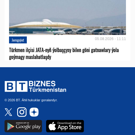
05.08.2026 - 11:11
Jemgyýet
Türkmen ilçisi JATA-nyň ýolbaşçysy bilen göni gatnawlary ýola
goýmagy maslahatlaşdy
© 2026 BT. Ähli hukuklar goralandyr.