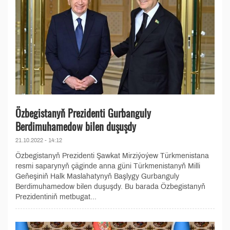
Özbegistanyň Prezidenti Gurbanguly
Berdimuhamedow bilen duşuşdy
21.10.2022 - 14:12
Özbegistanyň Prezidenti Şawkat Mirziýoýew Türkmenistana
resmi saparynyň çäginde anna güni Türkmenistanyň Milli
Geňeşiniň Halk Maslahatynyň Başlygy Gurbanguly
Berdimuhamedow bilen duşuşdy. Bu barada Özbegistanyň
Prezidentiniň metbugat...