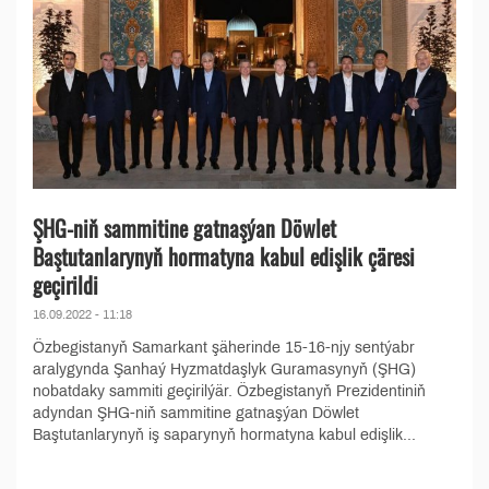
ŞHG-niň sammitine gatnaşýan Döwlet
Baştutanlarynyň hormatyna kabul edişlik çäresi
geçirildi
16.09.2022 - 11:18
Özbegistanyň Samarkant şäherinde 15-16-njy sentýabr
aralygynda Şanhaý Hyzmatdaşlyk Guramasynyň (ŞHG)
nobatdaky sammiti geçirilýär. Özbegistanyň Prezidentiniň
adyndan ŞHG-niň sammitine gatnaşýan Döwlet
Baştutanlarynyň iş saparynyň hormatyna kabul edişlik...