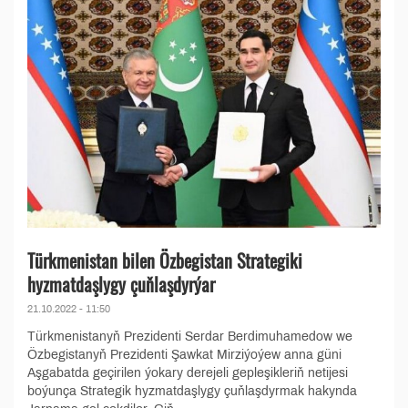
Türkmenistan bilen Özbegistan Strategiki
hyzmatdaşlygy çuňlaşdyrýar
21.10.2022 - 11:50
Türkmenistanyň Prezidenti Serdar Berdimuhamedow we
Özbegistanyň Prezidenti Şawkat Mirziýoýew anna güni
Aşgabatda geçirilen ýokary derejeli gepleşikleriň netijesi
boýunça Strategik hyzmatdaşlygy çuňlaşdyrmak hakynda