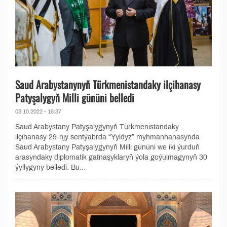
Saud Arabystanynyň Türkmenistandaky ilçihanasy
Patyşalygyň Milli gününi belledi
03.10.2022 - 16:37
Saud Arabystany Patyşalygynyň Türkmenistandaky
ilçihanasy 29-njy sentýabrda “Yyldyz” myhmanhanasynda
Saud Arabystany Patyşalygynyň Milli gününi we iki ýurduň
arasyndaky diplomatik gatnaşyklaryň ýola goýulmagynyň 30
ýyllygyny belledi. Bu...