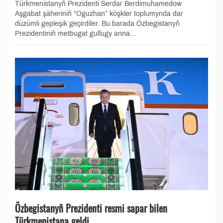
Türkmenistanyň Prezidenti Serdar Berdimuhamedow
Aşgabat şäheriniň “Oguzhan” köşkler toplumynda dar
düzümli gepleşik geçirdiler. Bu barada Özbegistanyň
Prezidentiniň metbugat gullugy anna...
Özbegistanyň Prezidenti resmi sapar bilen
Türkmenistana geldi