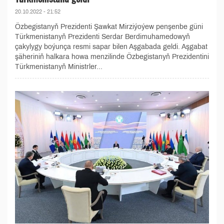
20.10.2022 - 21:52
Özbegistanyň Prezidenti Şawkat Mirziýoýew penşenbe güni
Türkmenistanyň Prezidenti Serdar Berdimuhamedowyň
çakylygy boýunça resmi sapar bilen Aşgabada geldi. Aşgabat
şäheriniň halkara howa menzilinde Özbegistanyň Prezidentini
Türkmenistanyň Ministrler...