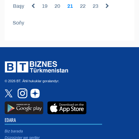
Başy
19
20
21
22
23
Soňy
© 2026 BT. Ähli hukuklar goralandyr.
EDARA
Biz barada
Düzgünler we şertler