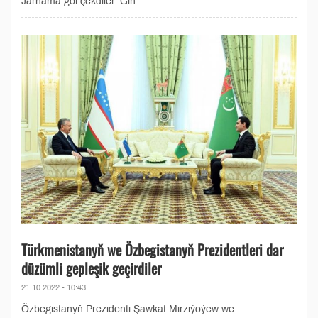
Jarnama gol çekdiler. Giň...
Türkmenistanyň we Özbegistanyň Prezidentleri dar
düzümli gepleşik geçirdiler
21.10.2022 - 10:43
Özbegistanyň Prezidenti Şawkat Mirziýoýew we