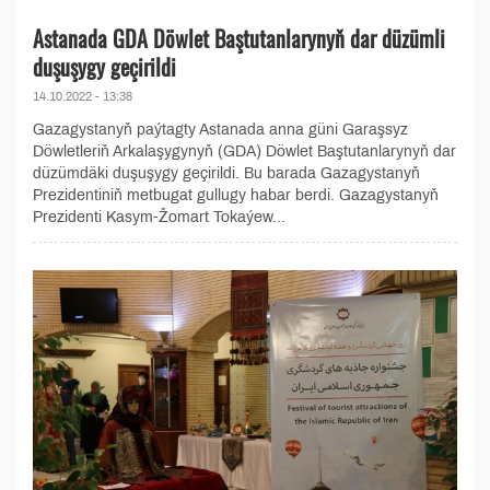
Astanada GDA Döwlet Baştutanlarynyň dar düzümli
duşuşygy geçirildi
14.10.2022 - 13:38
Gazagystanyň paýtagty Astanada anna güni Garaşsyz
Döwletleriň Arkalaşygynyň (GDA) Döwlet Baştutanlarynyň dar
düzümdäki duşuşygy geçirildi. Bu barada Gazagystanyň
Prezidentiniň metbugat gullugy habar berdi. Gazagystanyň
Prezidenti Kasym-Žomart Tokaýew...