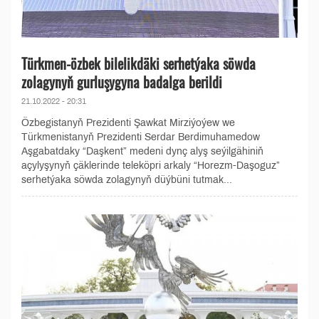
Türkmen-özbek bilelikdäki serhetýaka söwda
zolagynyň gurluşygyna badalga berildi
21.10.2022 - 20:31
Özbegistanyň Prezidenti Şawkat Mirziýoýew we
Türkmenistanyň Prezidenti Serdar Berdimuhamedow
Aşgabatdaky “Daşkent” medeni dynç alyş seýilgähiniň
açylyşynyň çäklerinde teleköpri arkaly “Horezm-Daşoguz”
serhetýaka söwda zolagynyň düýbüni tutmak...