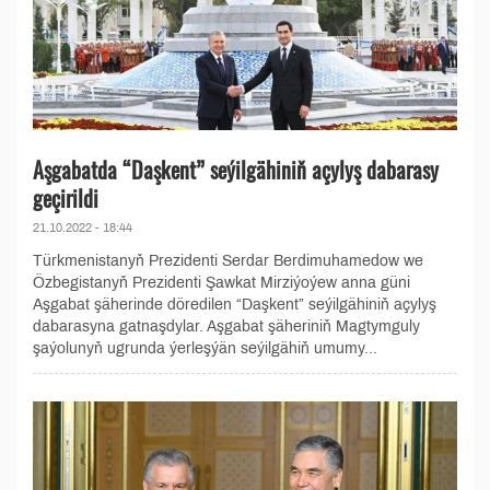
Aşgabatda “Daşkent” seýilgähiniň açylyş dabarasy
geçirildi
21.10.2022 - 18:44
Türkmenistanyň Prezidenti Serdar Berdimuhamedow we
Özbegistanyň Prezidenti Şawkat Mirziýoýew anna güni
Aşgabat şäherinde döredilen “Daşkent” seýilgähiniň açylyş
dabarasyna gatnaşdylar. Aşgabat şäheriniň Magtymguly
şaýolunyň ugrunda ýerleşýän seýilgähiň umumy...