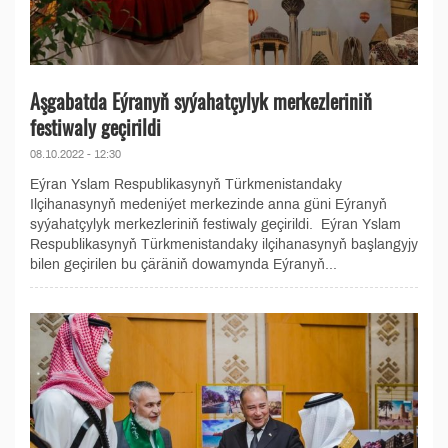
Aşgabatda Eýranyň syýahatçylyk merkezleriniň
festiwaly geçirildi
08.10.2022 - 12:30
Eýran Yslam Respublikasynyň Türkmenistandaky
Ilçihanasynyň medeniýet merkezinde anna güni Eýranyň
syýahatçylyk merkezleriniň festiwaly geçirildi. Eýran Yslam
Respublikasynyň Türkmenistandaky ilçihanasynyň başlangyjy
bilen geçirilen bu çäräniň dowamynda Eýranyň...