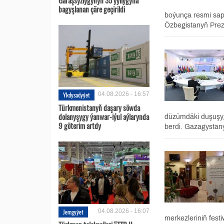
bagyşlanan çäre geçirildi
boýunça resmi sap
Özbegistanyň Prezi
Ykdysadyýet
04.08.2026 - 16:57
Türkmenistanyň daşary söwda
dolanyşygy ýanwar-iýul aýlarynda
düzümdäki duşuşyg
9 göterim artdy
berdi. Gazagystan
Jemgyýet
04.08.2026 - 16:07
merkezleriniň fest