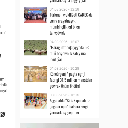
ýarmarkasyna çagyrylýar
04.08.2026 - 12:18
Türkmen wekiliýeti CAREC-de
sanly aragatnaşyk
mümkinçilikleri bilen
t
tanyşdyrdy
iniň
04.08.2026 - 12:07
“Garagum” hojalygynda 58
müň baş ownuk şahly mal
w
idedilýär
04.08.2026 - 10:28
Köneürgenjiň pagta egriji
fabrigi 31,5 million manatdan
smi
gowrak önüm öndürdi
Halk
anyň
03.08.2026 - 16:15
Aşgabatda “Kids Expo: ähli zat
çagalar üçin” halkara sergi-
ygy
ýarmarkasy geçiriler