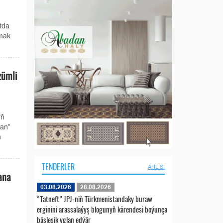
tda
rmak
zümli
yň
an”
ň
TENDERLER
ÄHLISI
ana
03.08.2026
28.08.2026
“Tatneft” JPJ-niň Türkmenistandaky buraw
erginini arassalaýyş blogunyň kärendesi boýunça
bäsleşik yglan edýär