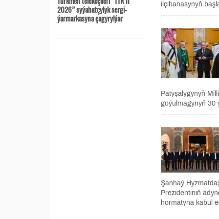
Türkmen telekeçileri “TTR II
ilçihanasynyň başl
2026” syýahatçylyk sergi-
ýarmarkasyna çagyrylýar
Patyşalygynyň Mill
goýulmagynyň 30 ýy
Şanhaý Hyzmatdaşl
Prezidentiniň ady
hormatyna kabul edi