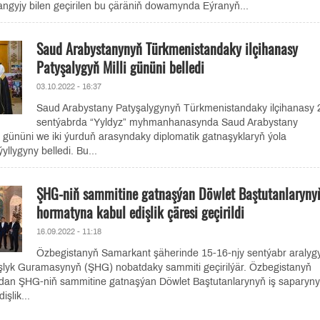
angyjy bilen geçirilen bu çäräniň dowamynda Eýranyň...
Saud Arabystanynyň Türkmenistandaky ilçihanasy
Patyşalygyň Milli gününi belledi
03.10.2022 - 16:37
Saud Arabystany Patyşalygynyň Türkmenistandaky ilçihanasy 
sentýabrda “Yyldyz” myhmanhanasynda Saud Arabystany
i gününi we iki ýurduň arasyndaky diplomatik gatnaşyklaryň ýola
llygyny belledi. Bu...
ŞHG-niň sammitine gatnaşýan Döwlet Baştutanlaryny
hormatyna kabul edişlik çäresi geçirildi
16.09.2022 - 11:18
Özbegistanyň Samarkant şäherinde 15-16-njy sentýabr aralyg
yk Guramasynyň (ŞHG) nobatdaky sammiti geçirilýär. Özbegistanyň
ndan ŞHG-niň sammitine gatnaşýan Döwlet Baştutanlarynyň iş saparyn
şlik...