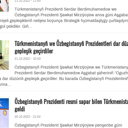
21.10.2022 - 11:50
Türkmenistanyň Prezidenti Serdar Berdimuhamedow we
Özbegistanyň Prezidenti Şawkat Mirziýoýew anna güni Aşgaba
erejeli gepleşikleriň netijesi boýunça Strategik hyzmatdaşlygy çuňlaşdy
l çekdiler. Giň...
Türkmenistanyň we Özbegistanyň Prezidentleri dar dü
gepleşik geçirdiler
21.10.2022 - 10:43
Özbegistanyň Prezidenti Şawkat Mirziýoýew we Türkmenistan
Prezidenti Serdar Berdimuhamedow Aşgabat şäheriniň “Oguzh
 dar düzümli gepleşik geçirdiler. Bu barada Özbegistanyň Prezidentini
nna...
Özbegistanyň Prezidenti resmi sapar bilen Türkmenist
geldi
20.10.2022 - 21:52
Özbegistanyň Prezidenti Şawkat Mirziýoýew penşenbe güni