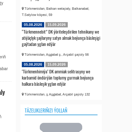
gy
Türkmenistan, Balkan welaýaty, Balkanabat,
T.Satylow köçesi, 59
05.08.2026
15.09.2026
“Türkmennebit” DK ýöriteleşdirilen tehnikany we
atiýäçlyk şaýlaryny satyn almak boýunça bäsleşigi
gaýtadan yglan edýär
Türkmenistan, Aşgabat ş., Arçabil şaýoly 56
riň
05.08.2026
15.09.2026
habar
"Türkmenhimiýa" DK ammiak selitrasyny we
karbamid öndürýän toplumy gurmak boýunça
halkara bäsleşik yglan edýär
aly
Türkmenistan, ş.Aşgabat, Arçabil şaýoly 132
TÄZELIKLERIŇIZI ÝOLLAŇ
ň