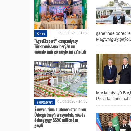
Biznes
05.08.2026 - 11:02
şäherinde döredile
Magtymguly şaýolu
“AgroEksport” kompaniýasy
Türkmenistana iberýän un
önümleriniň görnüşlerini giňeltdi
Maslahatynyň Baş
Prezidentiniň metb
Ykdysadyýet
05.08.2026 - 14:35
Ýanwar-iýun: Türkmenistan bilen
Özbegistanyň arasyndaky söwda
dolanyşygy $598 milliondan
geçdi