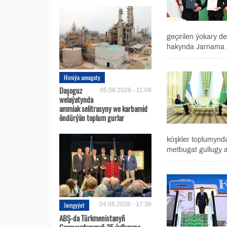
geçirilen ýokary d
hakynda Jarnama go
Himiýa senagaty
Daşoguz
05.08.2026 - 11:09
welaýatynda
ammiak selitrasyny we karbamid
öndürýän toplum gurlar
köşkler toplumynda
metbugat gullugy a
Jemgyýet
04.08.2026 - 17:38
ABŞ-da Türkmenistanyň
Garaşsyzlygynyň 35 ýyllygyna