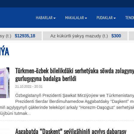
HABARLAR
MAKALALAR
PUDAKLAR
TEND
$12935,18
$300
Az kükürtli ýakyş mazudy (t.)
"А" ky
IÝA
Türkmen-özbek bilelikdäki serhetýaka söwda zolagyn
gurluşygyna badalga berildi
21.10.2022 - 20:31
Özbegistanyň Prezidenti Şawkat Mirziýoýew we Türkmenistan
Prezidenti Serdar Berdimuhamedow Aşgabatdaky “Daşkent” m
iniň açylyşynyň çäklerinde teleköpri arkaly “Horezm-Daşoguz” serhetýa
üýbüni tutmak...
Aşgabatda “Daşkent” seýilgähiniň açylyş dabarasy