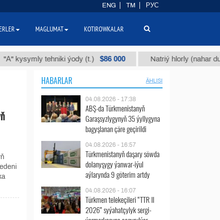
ENG
TM
РУС
ERLER
MAGLUMAT
KOTIROWKALAR
$86 000
symly tehniki ýody (t.)
Natriý hlorly (nahar duzy) (t.
HABARLAR
ÄHLISI
04.08.2026 - 17:38
ABŞ-da Türkmenistanyň
yň
Garaşsyzlygynyň 35 ýyllygyna
bagyşlanan çäre geçirildi
04.08.2026 - 16:57
Türkmenistanyň daşary söwda
yň
dolanyşygy ýanwar-iýul
edeni
aýlarynda 9 göterim artdy
ka
04.08.2026 - 16:07
Türkmen telekeçileri “TTR II
2026” syýahatçylyk sergi-