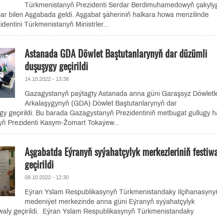
Türkmenistanyň Prezidenti Serdar Berdimuhamedowyň çakyly
ar bilen Aşgabada geldi. Aşgabat şäheriniň halkara howa menzilinde
dentini Türkmenistanyň Ministrler...
Astanada GDA Döwlet Baştutanlarynyň dar düzümli
duşuşygy geçirildi
14.10.2022 - 13:38
Gazagystanyň paýtagty Astanada anna güni Garaşsyz Döwletle
Arkalaşygynyň (GDA) Döwlet Baştutanlarynyň dar
y geçirildi. Bu barada Gazagystanyň Prezidentiniň metbugat gullugy 
yň Prezidenti Kasym-Žomart Tokaýew...
Aşgabatda Eýranyň syýahatçylyk merkezleriniň festiw
geçirildi
08.10.2022 - 12:30
Eýran Yslam Respublikasynyň Türkmenistandaky Ilçihanasyny
medeniýet merkezinde anna güni Eýranyň syýahatçylyk
iwaly geçirildi. Eýran Yslam Respublikasynyň Türkmenistandaky