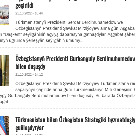
geçirildi
21.10.2022 - 18:44
Türkmenistanyň Prezidenti Serdar Berdimuhamedow we
Özbegistanyň Prezidenti Şawkat Mirziýoýew anna güni Aşgaba
n “Daşkent” seýilgähiniň açylyş dabarasyna gatnaşdylar. Aşgabat şäher
nyň ugrunda ýerleşýän seýilgähiň umumy...
Özbegistanyň Prezidenti Gurbanguly Berdimuhamedo
bilen duşuşdy
21.10.2022 - 14:12
Özbegistanyň Prezidenti Şawkat Mirziýoýew Türkmenistana re
saparynyň çäginde anna güni Türkmenistanyň Milli Geňeşiniň 
lygy Gurbanguly Berdimuhamedow bilen duşuşdy. Bu barada Özbegist
ugat...
Türkmenistan bilen Özbegistan Strategiki hyzmatdaşl
çuňlaşdyrýar