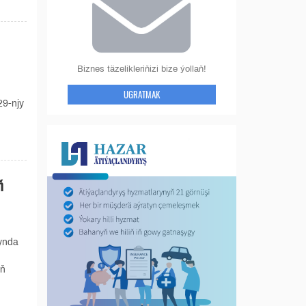
Biznes täzelikleriňizi bize ýollaň!
UGRATMAK
29-njy
ň
ynda
yň