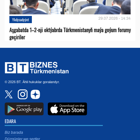
29.07.2026 - 14:34
Ykdysadyýet
Aşgabatda 1–2-nji oktýabrda Türkmenistanyň maýa goýum forumy
geçiriler
© 2026 BT. Ähli hukuklar goralandyr.
EDARA
Biz barada
Düzgünler we şertler