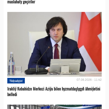
maslahaty geçiriler
07.08.2026 - 11:42
Ykdysadyýet
Irakliý Kobahidze Merkezi Aziýa bilen hyzmatdaşlygyň ähmiýetini
belledi