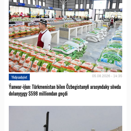
05.08.2026 - 14:35
Ykdysadyýet
Ýanwar-iýun: Türkmenistan bilen Özbegistanyň arasyndaky söwda
dolanyşygy $598 milliondan geçdi