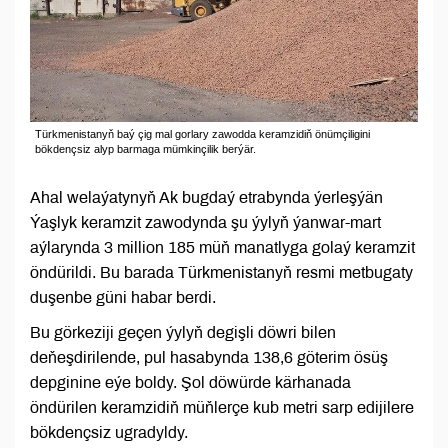
Türkmenistanyň baý çig mal gorlary zawodda keramzidiň önümçiligini
bökdençsiz alyp barmaga mümkinçilik berýär.
Ahal welaýatynyň Ak bugdaý etrabynda ýerleşýän
Ýaşlyk keramzit zawodynda şu ýylyň ýanwar-mart
aýlarynda 3 million 185 müň manatlyga golaý keramzit
öndürildi. Bu barada Türkmenistanyň resmi metbugaty
duşenbe güni habar berdi.
Bu görkeziji geçen ýylyň degişli döwri bilen
deňeşdirilende, pul hasabynda 138,6 göterim ösüş
depginine eýe boldy. Şol döwürde kärhanada
öndürilen keramzidiň müňlerçe kub metri sarp edijilere
bökdençsiz ugradyldy.