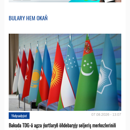
BULARY HEM OKAŇ
07.08.2026 - 13:07
Ykdysadyýet
Bakuda TDG-ä agza ýurtlaryň öňdebaryjy seljeriş merkezleriniň