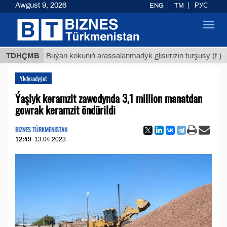
Awgust 9, 2026
ENG
TM
РУС
Toggl
navig
$12935
TDHÇMB
Buýan köküniň arassalanmadyk glisirrizin turşusy (t.)
Ykdysadyýet
Ýaşlyk keramzit zawodynda 3,1 million manatdan
gowrak keramzit öndürildi
BIZNES TÜRKMENISTAN
12:49
13.04.2023