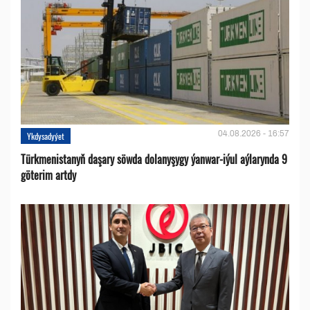
04.08.2026 - 16:57
Ykdysadyýet
Türkmenistanyň daşary söwda dolanyşygy ýanwar-iýul aýlarynda 9
göterim artdy