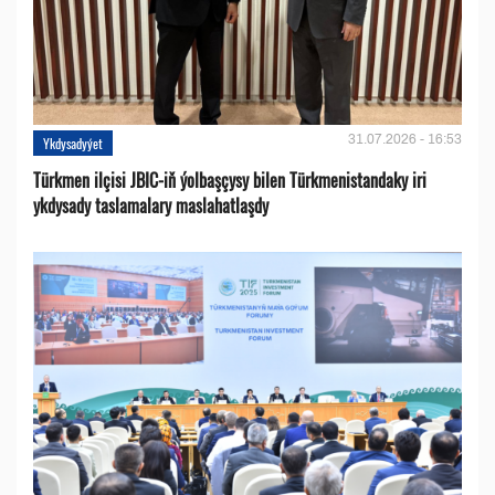
31.07.2026 - 16:53
Ykdysadyýet
Türkmen ilçisi JBIC-iň ýolbaşçysy bilen Türkmenistandaky iri
ykdysady taslamalary maslahatlaşdy