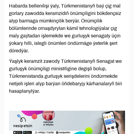
Habarda bellenilişi ýaly, Türkmenistanyň baý çig mal
gorlary zawodda keramzidiň önümçiligini bökdençsiz
alyp barmaga mümkinçilik berýär. Önümçilik
bölümlerinde ornaşdyrylan kämil tehnologiýalar çig
maly gaýtadan işlemekde we gurluşyk senagaty üçin
ýokary hilli, islegli önümleri öndürmäge ýeterlik şert
döredýär.
Ýaşlyk keramzit zawody Türkmenistanyň Senagat we
gurluşyk önümçiligi ministrligine degişli bolup,
Türkmenistanda gurluşyk serişdelerini öndürmekde
netijeli işleri alyp barýan öňdebaryjy kärhanalaryň biri
hasaplanylýar.