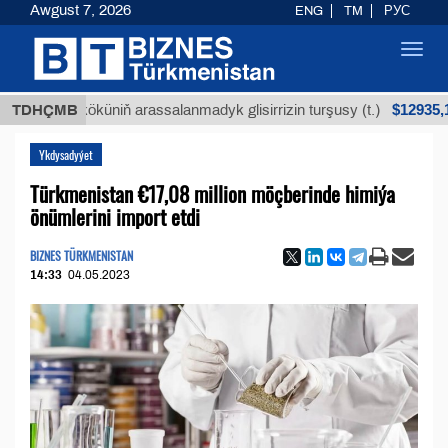
Awgust 7, 2026
ENG
TM
РУС
Toggl
navig
$12935,18
ýan köküniň arassalanmadyk glisirrizin turşusy (t.)
TDHÇMB
Ykdysadyýet
Türkmenistan €17,08 million möçberinde himiýa
önümlerini import etdi
BIZNES TÜRKMENISTAN
14:33
04.05.2023