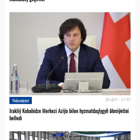
Şu gün - 11:42
Ykdysadyýet
Irakliý Kobahidze Merkezi Aziýa bilen hyzmatdaşlygyň ähmiýetini
belledi