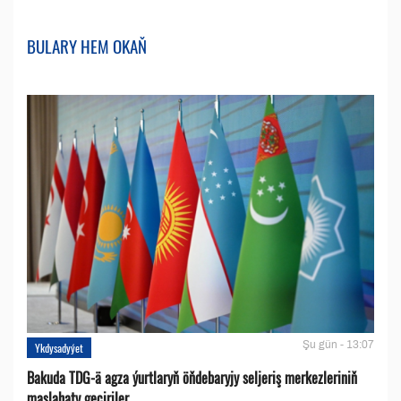
BULARY HEM OKAŇ
Şu gün - 13:07
Ykdysadyýet
Bakuda TDG-ä agza ýurtlaryň öňdebaryjy seljeriş merkezleriniň
maslahaty geçiriler