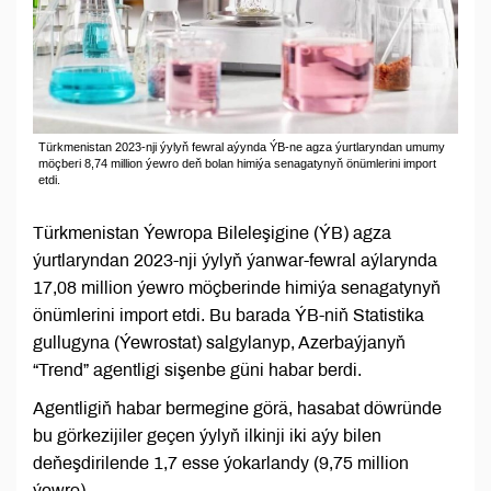
Türkmenistan 2023-nji ýylyň fewral aýynda ÝB-ne agza ýurtlaryndan umumy
möçberi 8,74 million ýewro deň bolan himiýa senagatynyň önümlerini import
etdi.
Türkmenistan Ýewropa Bileleşigine (ÝB) agza
ýurtlaryndan 2023-nji ýylyň ýanwar-fewral aýlarynda
17,08 million ýewro möçberinde himiýa senagatynyň
önümlerini import etdi. Bu barada ÝB-niň Statistika
gullugyna (Ýewrostat) salgylanyp, Azerbaýjanyň
“Trend” agentligi sişenbe güni habar berdi.
Agentligiň habar bermegine görä, hasabat döwründe
bu görkezijiler geçen ýylyň ilkinji iki aýy bilen
deňeşdirilende 1,7 esse ýokarlandy (9,75 million
ýewro).