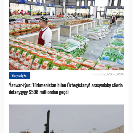
05.08.2026 - 14:35
Ykdysadyýet
Ýanwar-iýun: Türkmenistan bilen Özbegistanyň arasyndaky söwda
dolanyşygy $598 milliondan geçdi