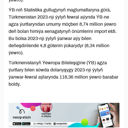
ÝB-niň Statistika gullugynyň maglumatlaryna görä,
Türkmenistan 2023-nji ýylyň fewral aýynda ÝB-ne
agza ýurtlaryndan umumy möçberi 8,74 million ýewro
deň bolan himiýa senagatynyň önümlerini import etdi.
Bu bolsa 2023-nji ýylyň ýanwar aýy bilen
deňeşdirilende 4,8 göterim ýokarydyr (8,34 million
ýewro).
Türkmenistanyň Ýewropa Bileleşigine (ÝB) agza
ýurtlary bilen söwda dolanyşygy 2023-nji ýylyň
ýanwar-fewral aýlarynda 118,36 million ýewro barabar
boldy.