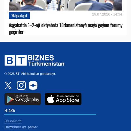
29.07.2026 - 14:34
Ykdysadyýet
Aşgabatda 1–2-nji oktýabrda Türkmenistanyň maýa goýum forumy
geçiriler
© 2026 BT. Ähli hukuklar goralandyr.
EDARA
Biz barada
Düzgünler we şertler