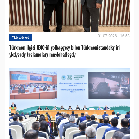
31.07.2026 - 16:53
Ykdysadyýet
Türkmen ilçisi JBIC-iň ýolbaşçysy bilen Türkmenistandaky iri
ykdysady taslamalary maslahatlaşdy