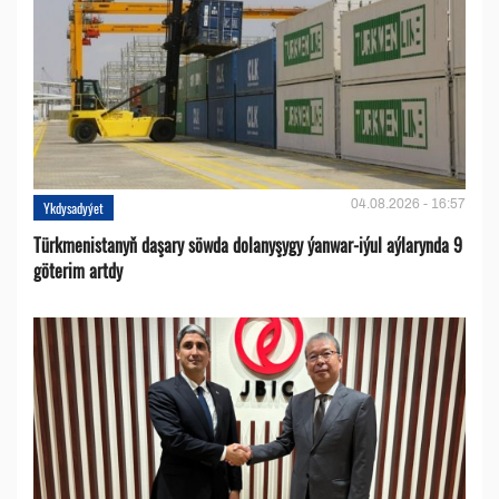
04.08.2026 - 16:57
Ykdysadyýet
Türkmenistanyň daşary söwda dolanyşygy ýanwar-iýul aýlarynda 9
göterim artdy