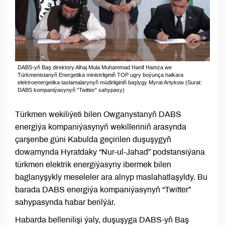
DABS-yň Baş direktory Alhaj Mula Muhammad Hanif Hamza we
Türkmenistanyň Energetika ministrliginiň TOP ugry boýunça halkara
elektroenergetika taslamalarynyň müdirliginiň başlygy Myrat Artykow (Surat:
DABS kompaniýasynyň “Twitter” sahypasy)
Türkmen wekiliýeti bilen Owganystanyň DABS
energiýa kompaniýasynyň wekilleriniň arasynda
çarşenbe güni Kabulda geçirilen duşuşygyň
dowamynda Hyratdaky “Nur-ul-Jahad” podstansiýana
türkmen elektrik energiýasyny ibermek bilen
baglanyşykly meseleler ara alnyp maslahatlaşyldy. Bu
barada DABS energiýa kompaniýasynyň “Twitter”
sahypasynda habar berilýär.
Habarda bellenilişi ýaly, duşuşyga DABS-yň Baş