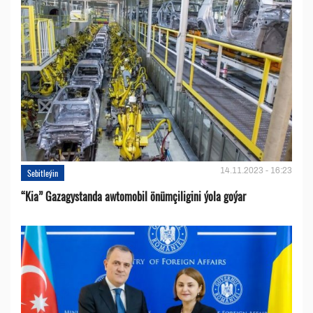
14.11.2023 - 16:23
Sebitleýin
“Kia” Gazagystanda awtomobil önümçiligini ýola goýar