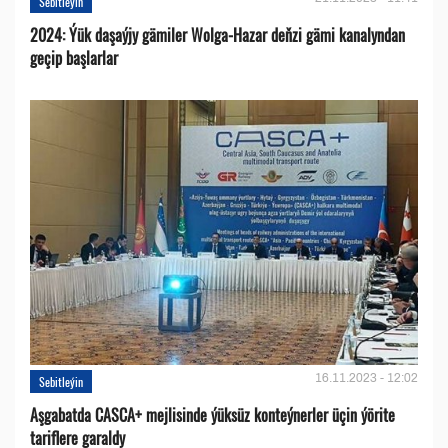
Sebitleýin
2024: Ýük daşaýjy gämiler Wolga-Hazar deňzi gämi kanalyndan
geçip başlarlar
16.11.2023 - 12:02
Sebitleýin
Aşgabatda CASCA+ mejlisinde ýüksüz konteýnerler üçin ýörite
tariflere garaldy