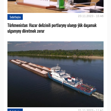
23.11.2023 - 15:46
Sebitleýin
Türkmenistan: Hazar deňziniň portlaryny ulanyp ýük daşamak
ulgamyny döretmek zerur
21.11.2023 - 11:41