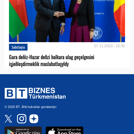
07.11.2023 - 15:30
Sebitleýin
Gara deňiz-Hazar deňzi halkara ulag geçelgesini
işjeňleşdirmeklik maslahatlaşyldy
© 2026 BT. Ähli hukuklar goralandyr.