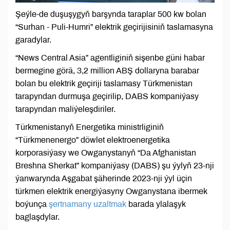
Şeýle-de duşuşygyň barşynda taraplar 500 kw bolan
“Surhan - Puli-Humri” elektrik geçirijisiniň taslamasyna
garadylar.
“News Central Asia” agentliginiň sişenbe güni habar
bermegine görä, 3,2 million ABŞ dollaryna barabar
bolan bu elektrik geçiriji taslamasy Türkmenistan
tarapyndan durmuşa geçirilip, DABS kompaniýasy
tarapyndan maliýeleşdiriler.
Türkmenistanyň Energetika ministrliginiň
“Türkmenenergo” döwlet elektroenergetika
korporasiýasy we Owganystanyň “Da Afghanistan
Breshna Sherkat” kompaniýasy (DABS) şu ýylyň 23-nji
ýanwarynda Aşgabat şäherinde 2023-nji ýyl üçin
türkmen elektrik energiýasyny Owganystana ibermek
boýunça
şertnamany uzaltmak
barada ylalaşyk
baglaşdylar.