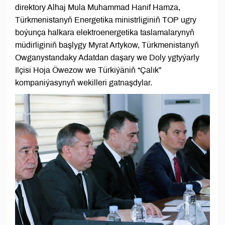
direktory Alhaj Mula Muhammad Hanif Hamza,
Türkmenistanyň Energetika ministrliginiň TOP ugry
boýunça halkara elektroenergetika taslamalarynyň
müdirliginiň başlygy Myrat Artykow, Türkmenistanyň
Owganystandaky Adatdan daşary we Doly ygtyýarly
Ilçisi Hoja Öwezow we Türkiýäniň “Çalık”
kompaniýasynyň wekilleri gatnaşdylar.