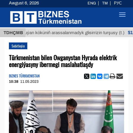
Awgust 6, 2026
ENG
TM
РУС
Toggl
navig
$12935,18
TDHÇMB
Buýan köküniň arassalanmadyk glisirrizin turşusy (t.)
Sebitleýin
Türkmenistan bilen Owganystan Hyrada elektrik
energiýasyny ibermegi maslahatlaşdy
BIZNES TÜRKMENISTAN
10:38
11.05.2023