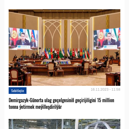
16.11.2023 - 11:58
Sebitleýin
Demirgazyk-Günorta ulag geçelgesiniň geçirijiligini 15 million
tonna ýetirmek meýilleşdirilýär