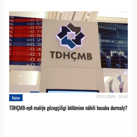
20.01.2026 - 16:42
Beýan
TDHÇMB-nyň maliýe gözegçiligi bölümine nähili hasaba durmaly?