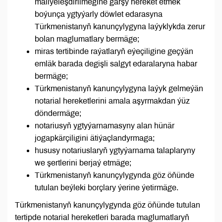
maliýeleşdirilmegine garşy hereket etmek
boýunça ygtyýarly döwlet edarasyna
Türkmenistanyň kanunçylygyna laýyklykda zerur
bolan maglumatlary bermäge;
miras tertibinde raýatlaryň eýeçiligine geçýän
emläk barada degişli salgyt edaralaryna habar
bermäge;
Türkmenistanyň kanunçylygyna laýyk gelmeýän
notarial hereketlerini amala aşyrmakdan ýüz
döndermäge;
notariusyň ygtyýarnamasyny alan hünär
jogapkärçiligini ätiýaçlandyrmaga;
hususy notariuslaryň ygtyýarnama talaplaryny
we şertlerini berjaý etmäge;
Türkmenistanyň kanunçylygynda göz öňünde
tutulan beýleki borçlary ýerine ýetirmäge.
Türkmenistanyň kanunçylygynda göz öňünde tutulan
tertipde notarial hereketleri barada maglumatlaryň