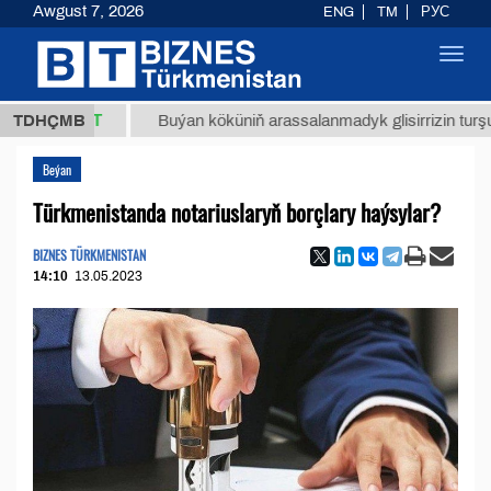
Awgust 7, 2026
ENG
TM
РУС
Toggl
navig
,8 ТМТ
TDHÇMB
Buýan köküniň arassalanmadyk glisirrizin turşusy (t.)
Beýan
Türkmenistanda notariuslaryň borçlary haýsylar?
BIZNES TÜRKMENISTAN
14:10
13.05.2023