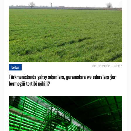
25.12.2025 - 13:57
Beýan
Türkmenistanda şahsy adamlara, guramalara we edaralara ýer
bermegiň tertibi nähili?