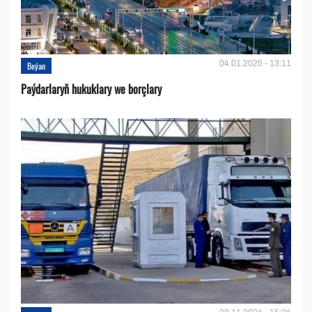
04.01.2025 - 13:11
Beýan
Paýdarlaryň hukuklary we bоrçlary