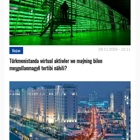
29.11.2025 - 12:11
Beýan
Türkmenistanda wirtual aktiwler we maýning bilen
meşgullanmagyň tertibi nähili?