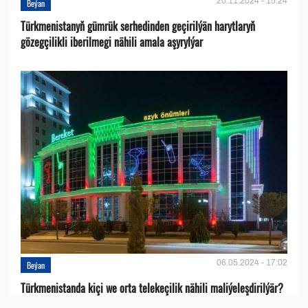
20.11.2024 - 15:24
Beýan
Türkmenistanyň gümrük serhedinden geçirilýän harytlaryň
gözegçilikli iberilmegi nähili amala aşyrylýar
06.05.2024 - 17:02
Beýan
Türkmenistanda kiçi we orta telekeçilik nähili maliýeleşdirilýär?