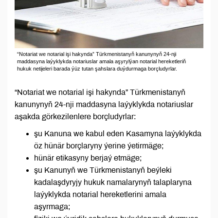
“Notariat we notarial işi hakynda” Türkmenistanyň kanunynyň 24-nji
maddasyna laýyklykda notariuslar amala aşyrylýan notarial hereketleriň
hukuk netijeleri barada ýüz tutan şahslara duýdurmaga borçludyrlar.
“Notariat we notarial işi hakynda” Türkmenistanyň
kanunynyň 24-nji maddasyna laýyklykda notariuslar
aşakda görkezilenlere borçludyrlar:
şu Kanuna we kabul eden Kasamyna laýyklykda
öz hünär borçlaryny ýerine ýetirmäge;
hünär etikasyny berjaý etmäge;
şu Kanunyň we Türkmenistanyň beýleki
kadalaşdyryjy hukuk namalarynyň talaplaryna
laýyklykda notarial hereketlerini amala
aşyrmaga;