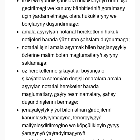
fiziki we ýuridik şahslara hukuklarynyň durmuşa
geçirilmegi we kanuny bähbitleriniň goralmagy
üçin ýardam etmäge, olara hukuklaryny we
borçlaryny düşündirmäge;
amala aşyrylýan notarial hereketleriň hukuk
netijeleri barada ýüz tutan şahslara duýdurmaga;
notarial işini amala aşyrmak bilen baglanyşykly
özlerine mälim bolan maglumatlaryň syryny
saklamaga;
öz hereketlerine şikaýatlar boýunça ol
şikaýatlara seredýän degişli edaralara amala
aşyrylan notarial hereketler barada
maglumatlary, gaýry resminamalary, şahsy
düşündirişlerini bermäge;
jenaýatçylykly ýol bilen alnan girdejileriň
kanunlaşdyrylmagyna, terrorçylygyň
maliýeleşdirilmegine we köpçülikleýin gyryş
ýaragynyň ýaýradylmagynyň