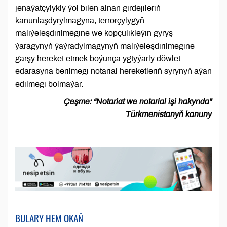
jenaýatçylykly ýol bilen alnan girdejileriň
kanunlaşdyrylmagyna, terrorçylygyň
maliýeleşdirilmegine we köpçülikleýin gyryş
ýaragynyň ýaýradylmagynyň maliýeleşdirilmegine
garşy hereket etmek boýunça ygtyýarly döwlet
edarasyna berilmegi notarial hereketleriň syrynyň aýan
edilmegi bolmaýar.
Çeşme: “Notariat we notarial işi hakynda”
Türkmenistanyň kanuny
BULARY HEM OKAŇ