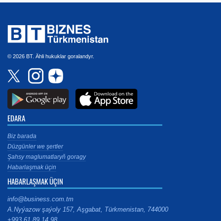
© 2026 BT. Ähli hukuklar goralandyr.
EDARA
Biz barada
Düzgünler we şertler
Şahsy maglumatlaryň goragy
Habarlaşmak üçin
HABARLAŞMAK ÜÇIN
info@business.com.tm
A.Nyýazow şaýoly 157, Aşgabat, Türkmenistan, 744000
+993 61 89 14 98