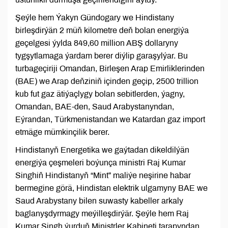
Şeýle hem Ýakyn Gündogary we Hindistany
birleşdirýän 2 müň kilometre deň bolan energiýa
geçelgesi ýylda 849,60 million ABŞ dollaryny
tygşytlamaga ýardam berer diýlip garaşylýar. Bu
turbageçiriji Omandan, Birleşen Arap Emirliklerinden
(BAE) we Arap deňziniň içinden geçip, 2500 trillion
kub fut gaz ätiýaçlygy bolan sebitlerden, ýagny,
Omandan, BAE-den, Saud Arabystanyndan,
Eýrandan, Türkmenistandan we Katardan gaz import
etmäge mümkinçilik berer.
Hindistanyň Energetika we gaýtadan dikeldilýän
energiýa çeşmeleri boýunça ministri Raj Kumar
Singhiň Hindistanyň “Mint” maliýe neşirine habar
bermegine görä, Hindistan elektrik ulgamyny BAE we
Saud Arabystany bilen suwasty kabeller arkaly
baglanyşdyrmagy meýilleşdirýär. Şeýle hem Raj
Kumar Singh ýurduň Ministrler Kabineti tarapyndan