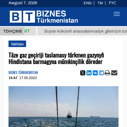
Awgust 7, 2026
ENG
TM
РУС
Toggl
navig
7,8 ТМТ
TDHÇMB
Buýan köküniň arassalanmadyk glisirrizin turşusy (t
Sebitleýin
Täze gaz geçiriji taslamasy türkmen gazynyň
Hindistana barmagyna mümkinçilik döreder
BIZNES TÜRKMENISTAN
14:47
17.05.2023