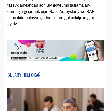
tassyklanylandan soň uly göwrümli taslamalary
durmuşa geçirmek üçin Saud Arabystany we BAE
bilen ikitaraplaýyn şertnamalara gol çekiljekdigini
aýtdy.
BULARY HEM OKAŇ