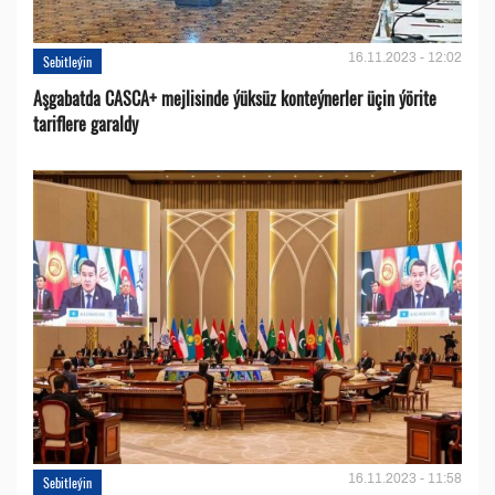
16.11.2023 - 12:02
Sebitleýin
Aşgabatda CASCA+ mejlisinde ýüksüz konteýnerler üçin ýörite
tariflere garaldy
16.11.2023 - 11:58
Sebitleýin