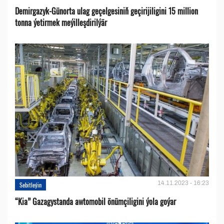
Demirgazyk-Günorta ulag geçelgesiniň geçirijiligini 15 million
tonna ýetirmek meýilleşdirilýär
14.11.2023 - 16:23
Sebitleýin
“Kia” Gazagystanda awtomobil önümçiligini ýola goýar