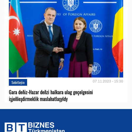
07.11.2023 - 15:30
Sebitleýin
Gara deňiz-Hazar deňzi halkara ulag geçelgesini
işjeňleşdirmeklik maslahatlaşyldy