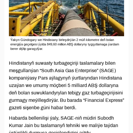
Ýakyn Gündogary we Hindistany birleşdirýän 2 müň kilometre deň bolan
energiýa geçelgesi ýylda 849,60 million ABŞ dollaryny tygşytlamaga ýardam
berer diýlip garaşylýar.
Hindistanyň suwasty turbageçiriji taslamalary bilen
meşgullanýan “South Asia Gas Enterprise” (SAGE)
kompaniýasy Pars aýlagynyň ýurtlaryndan Hindistana
uzaýan we umumy möçberi 5 milliard ABŞ dollaryna
deň bolan suwuklandyrylan tebigy gaz turbageçirijisini
gurmagy meýilleşdirýär. Bu barada “Financial Express”
gazeti sişenbe güni habar berdi.
Habarda bellenilişi ýaly, SAGE-niň müdiri Subodh
Kumar Jain bu taslamanyň tehniki we maliýe taýdan
üstünlikli durmuşa geçirilendigini aýtdy.