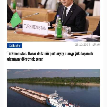
23.11.2023 - 15:46
Sebitleýin
Türkmenistan: Hazar deňziniň portlaryny ulanyp ýük daşamak
ulgamyny döretmek zerur