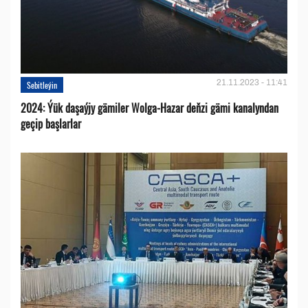
21.11.2023 - 11:41
Sebitleýin
2024: Ýük daşaýjy gämiler Wolga-Hazar deňzi gämi kanalyndan
geçip başlarlar