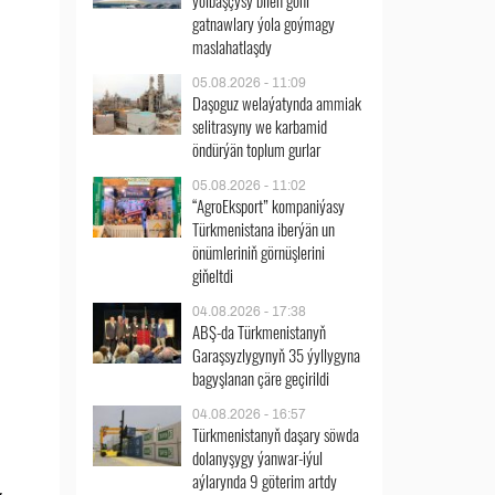
ýolbaşçysy bilen göni
gatnawlary ýola goýmagy
maslahatlaşdy
05.08.2026 - 11:09
Daşoguz welaýatynda ammiak
selitrasyny we karbamid
öndürýän toplum gurlar
05.08.2026 - 11:02
“AgroEksport” kompaniýasy
Türkmenistana iberýän un
önümleriniň görnüşlerini
giňeltdi
04.08.2026 - 17:38
ABŞ-da Türkmenistanyň
Garaşsyzlygynyň 35 ýyllygyna
bagyşlanan çäre geçirildi
04.08.2026 - 16:57
Türkmenistanyň daşary söwda
dolanyşygy ýanwar-iýul
aýlarynda 9 göterim artdy