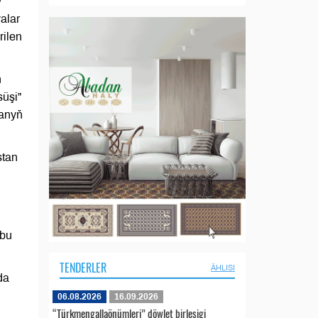
y
alar
rilen
ň
süşi”
tanyň
stan
 bu
TENDERLER
ÄHLISI
da
06.08.2026
16.09.2026
“Türkmengallaönümleri” döwlet birleşigi