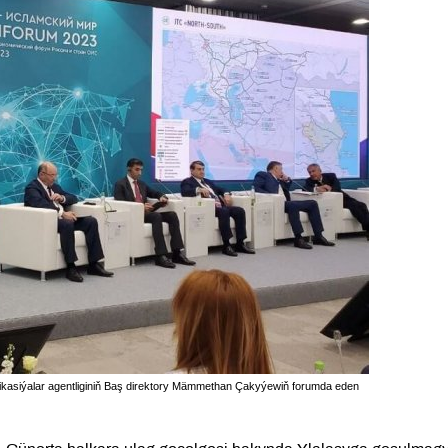
ikasiýalar agentliginiň Baş direktory Mämmethan Çakyýewiň forumda eden