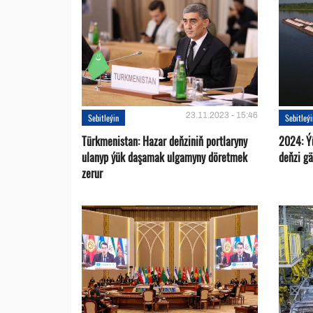
23.11.2023 - 15:46
Sebitleýin
Sebitleý
Türkmenistan: Hazar deňziniň portlaryny
2024: Ý
ulanyp ýük daşamak ulgamyny döretmek
deňzi g
zerur