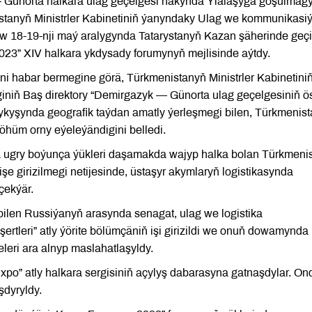
 Günorta halkara ulag geçelgesi hakynda Ylalaşyga goşulmag
enistanyň Ministrler Kabinetiniň ýanyndaky Ulag we kommunikasiý
 18-19-nji maý aralygynda Tatarystanyň Kazan şäherinde geçi
3” XIV halkara ykdysady forumynyň mejlisinde aýtdy.
 habar bermegine görä, Türkmenistanyň Ministrler Kabinetini
niň Baş direktory “Demirgazyk — Günorta ulag geçelgesiniň ö
kyşynda geografik taýdan amatly ýerleşmegi bilen, Türkmenis
öhüm orny eýeleýändigini belledi.
a ugry boýunça ýükleri daşamakda wajyp halka bolan Türkmeni
e girizilmegi netijesinde, üstaşyr akymlaryň logistikasynda
çekýär.
bilen Russiýanyň arasynda senagat, ulag we logistika
ertleri” atly ýörite bölümçäniň işi girizildi we onuň dowamynda
leri ara alnyp maslahatlaşyldy.
o” atly halkara sergisiniň açylyş dabarasyna gatnaşdylar. On
şdyryldy.