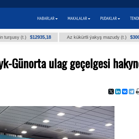
HABARLAR
MAKALALAR
PUDAKLAR
TEND
$12935,18
$300
y (t.)
Az kükürtli ýakyş mazudy (t.)
k-Günorta ulag geçelgesi haky