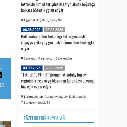
fostoksin himiki serişdesini satyn almak boýunça
halkara bäsleşik yglan edýär
Aşgabat, Arçabil Şaýoly 92
06.08.2026
26.08.2026
Balkanabat şäher häkimligi kottej görnüşli
ýaşaýyş jaýlaryny gurmak boýunça bäsleşik yglan
edýär
Балканский велаят, г. Балканабат
03.08.2026
28.08.2026
“Tatneft” JPJ-niň Türkmenistandaky buraw
erginini arassalaýyş blogunyň kärendesi boýunça
bäsleşik yglan edýär
Türkmenistan, Balkan welaýaty, Balkanabat,
T.Satylow köçesi, 59
TÄZELIKLERIŇIZI ÝOLLAŇ