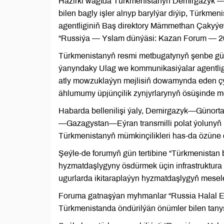
Häzirki wagtda Türkmenistanyň Demirgazyk —
bilen bagly işler alnyp barylýar diýip, Türkm
agentliginiň Baş direktory Mämmethan Çakyýew
“Russiýa — Yslam dünýäsi: Kazan Forum — 202
Türkmenistanyň resmi metbugatynyň şenbe güni
ýanyndaky Ulag we kommunikasiýalar agentligi
atly mowzuklaýyn mejlisiň dowamynda eden çy
ählumumy üpjünçilik zynjyrlarynyň ösüşinde m
Habarda bellenilişi ýaly, Demirgazyk—Günort
—Gazagystan—Eýran transmilli polat ýolunyň iş
Türkmenistanyň mümkinçilikleri has-da özüne 
Şeýle-de forumyň gün tertibine “Türkmenistan 
hyzmatdaşlygyny ösdürmek üçin infrastruktura ş
ugurlarda ikitaraplaýyn hyzmatdaşlygyň mesele
Foruma gatnaşýan myhmanlar “Russia Halal Exp
Türkmenistanda öndürilýän önümler bilen tany