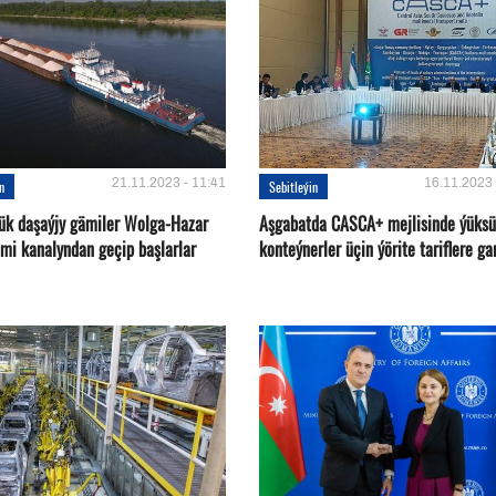
21.11.2023 - 11:41
16.11.2023 
in
Sebitleýin
ük daşaýjy gämiler Wolga-Hazar
Aşgabatda CASCA+ mejlisinde ýüksü
ämi kanalyndan geçip başlarlar
konteýnerler üçin ýörite tariflere ga