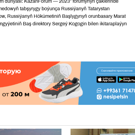
lam dünýäsi: KazanForum — 2023” forumynyň çäklerinde
medowyň tabşyrygy boýunça Russiýanyň Tatarystan
w, Russiýanyň Hökümetiniň Başlygynyň orunbasary Marat
mgyýetiniň Baş direktory Sergeý Kogogin bilen ikitaraplaýyn