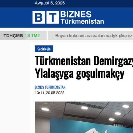
Awgust 6, 2026
37,8 ТМТ
.)
TDHÇMB
Buýan köküniň arassalanmadyk glisirrizin turşus
Sebitleýin
Türkmenistan Demirgazy
Ylalaşyga goşulmakçy
BIZNES TÜRKMENISTAN
13:11
20.05.2023