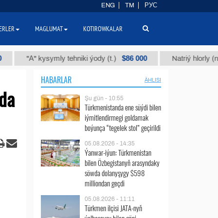
ENG
TM
РУС
ERLER
MAGLUMAT
KOTIROWKALAR
$86 000
"А" kysymly tehniki ýody (t.)
Natriý hlorly (nahar duz
HABARLAR
ÄHLISI
nda
Şu gün - 10:55
Türkmenistanda ene süýdi bilen
iýmitlendirmegi goldamak
boýunça “tegelek stol” geçirildi
05.08.2026 - 14:35
Ýanwar-iýun: Türkmenistan
bilen Özbegistanyň arasyndaky
söwda dolanyşygy $598
milliondan geçdi
05.08.2026 - 11:11
Türkmen ilçisi JATA-nyň