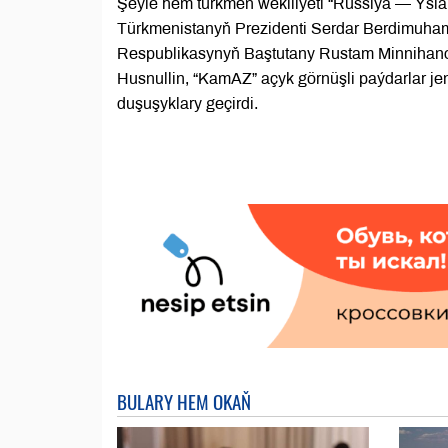
Şeýle hem türkmen wekiliýeti “Russiýa — Ys
Türkmenistanyň Prezidenti Serdar Berdimuha
Respublikasynyň Baştutany Rustam Minnihano
Husnullin, “KamAZ” açyk görnüşli paýdarlar je
duşuşyklary geçirdi.
BULARY HEM OKAŇ