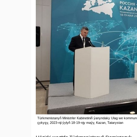
Türkmenistanyň Ministrler Kabinetiniň ýanyndaky Ulag we kommun
çykyşy, 2023-nji ýylyň 18-19-njy maýy, Kazan, Tatarystan