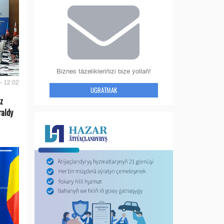
Biznes täzelikleriňizi bize ýollaň!
- 12:02
UGRATMAK
z
raldy