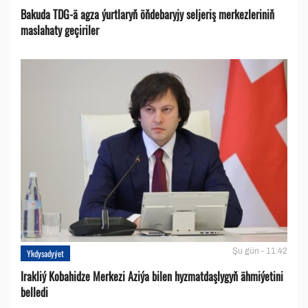
Bakuda TDG-ä agza ýurtlaryň öňdebaryjy seljeriş merkezleriniň
maslahaty geçiriler
Şu gün - 11:42
Ykdysadyýet
Irakliý Kobahidze Merkezi Aziýa bilen hyzmatdaşlygyň ähmiýetini
belledi