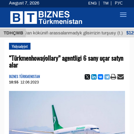
Awgust 7, 2026
ENG
TM
РУС
Toggl
navig
$12935,18
TDHÇMB
Buýan köküniň arassalanmadyk glisirrizin turşusy (t.)
Ykdysadyýet
“Türkmenhowaýollary” agentligi 6 sany uçar satyn
alar
BIZNES TÜRKMENISTAN
10:55
12.06.2023