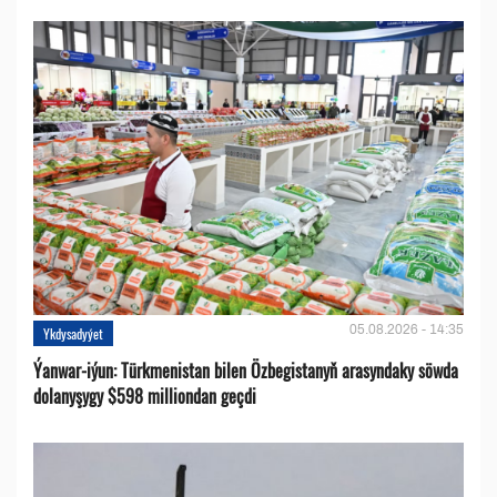
05.08.2026 - 14:35
Ykdysadyýet
Ýanwar-iýun: Türkmenistan bilen Özbegistanyň arasyndaky söwda
dolanyşygy $598 milliondan geçdi