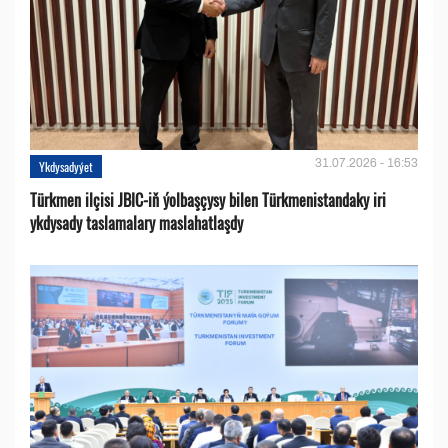
31.07.2026 - 16:53
Ykdysadyýet
Türkmen ilçisi JBIC-iň ýolbaşçysy bilen Türkmenistandaky iri
ykdysady taslamalary maslahatlaşdy