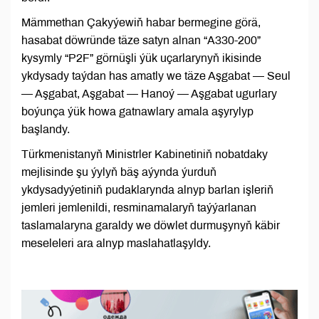
Mämmethan Çakyýewiň habar bermegine görä,
hasabat döwründe täze satyn alnan “A330-200”
kysymly “P2F” görnüşli ýük uçarlarynyň ikisinde
ykdysady taýdan has amatly we täze Aşgabat — Seul
— Aşgabat, Aşgabat — Hanoý — Aşgabat ugurlary
boýunça ýük howa gatnawlary amala aşyrylyp
başlandy.
Türkmenistanyň Ministrler Kabinetiniň nobatdaky
mejlisinde şu ýylyň bäş aýynda ýurduň
ykdysadyýetiniň pudaklarynda alnyp barlan işleriň
jemleri jemlenildi, resminamalaryň taýýarlanan
taslamalaryna garaldy we döwlet durmuşynyň käbir
meseleleri ara alnyp maslahatlaşyldy.