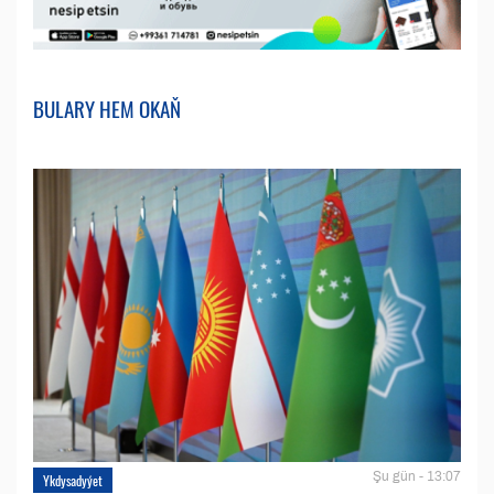
BULARY HEM OKAŇ
Şu gün - 13:07
Ykdysadyýet