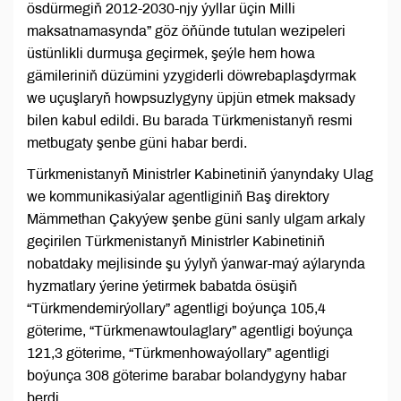
ösdürmegiň 2012-2030-njy ýyllar üçin Milli
maksatnamasynda” göz öňünde tutulan wezipeleri
üstünlikli durmuşa geçirmek, şeýle hem howa
gämileriniň düzümini yzygiderli döwrebaplaşdyrmak
we uçuşlaryň howpsuzlygyny üpjün etmek maksady
bilen kabul edildi. Bu barada Türkmenistanyň resmi
metbugaty şenbe güni habar berdi.
Türkmenistanyň Ministrler Kabinetiniň ýanyndaky Ulag
we kommunikasiýalar agentliginiň Baş direktory
Mämmethan Çakyýew şenbe güni sanly ulgam arkaly
geçirilen Türkmenistanyň Ministrler Kabinetiniň
nobatdaky mejlisinde şu ýylyň ýanwar-maý aýlarynda
hyzmatlary ýerine ýetirmek babatda ösüşiň
“Türkmendemirýollary” agentligi boýunça 105,4
göterime, “Türkmenawtoulaglary” agentligi boýunça
121,3 göterime, “Türkmenhowaýollary” agentligi
boýunça 308 göterime barabar bolandygyny habar
berdi.