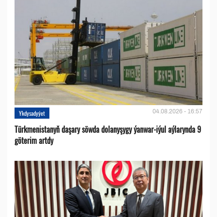
04.08.2026 - 16:57
Ykdysadyýet
Türkmenistanyň daşary söwda dolanyşygy ýanwar-iýul aýlarynda 9
göterim artdy