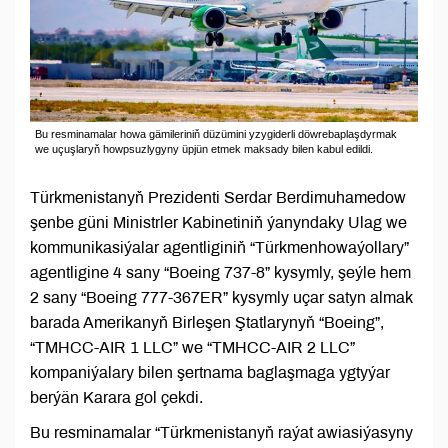
Bu resminamalar howa gämileriniň düzümini yzygiderli döwrebaplaşdyrmak
we uçuşlaryň howpsuzlygyny üpjün etmek maksady bilen kabul edildi.
Türkmenistanyň Prezidenti Serdar Berdimuhamedow
şenbe güni Ministrler Kabinetiniň ýanyndaky Ulag we
kommunikasiýalar agentliginiň “Türkmenhowaýollary”
agentligine 4 sany “Boeing 737-8” kysymly, şeýle hem
2 sany “Boeing 777-367ER” kysymly uçar satyn almak
barada Amerikanyň Birleşen Ştatlarynyň “Boeing”,
“TMHCC-AIR 1 LLC” we “TMHCC-AIR 2 LLC”
kompaniýalary bilen şertnama baglaşmaga ygtyýar
berýän Karara gol çekdi.
Bu resminamalar “Türkmenistanyň raýat awiasiýasyny