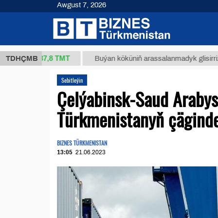
Awgust 7, 2026
37,8 ТМТ
g.)
TDHÇMB
Buýan köküniň arassalanmadyk glisirrizin turşu
Sebitleýin
Çelýabinsk-Saud Arabyst
Türkmenistanyň çägind
BIZNES TÜRKMENISTAN
13:05
21.06.2023