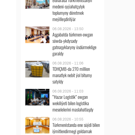
Buharada Türkmenistanyň
medeni-syýahatçylyk
toplumyny döretmek
meýilleşdirilýär
06.08.2026 - 13:50
Aşgabatda türkmen-owgan
söwda-ykdysady
gatnaşyklaryny ösdürmeklige
garaldy
06.08.2026 - 11:06
TDHÇMB-da 270 million
manatlyk nebit ýol bitumy
satyldy
06.08.2026 - 11:03
“Hazar Logistik” owgan
wekiliýeti bilen logistika
meselelerini maslahatlaşdy
06.08.2026 - 10:55
Türkmenistanda ene süýdi bilen
iýmitlendirmegi goldamak