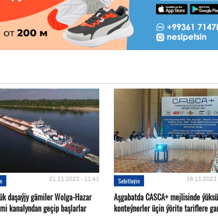
21.11.2023 - 11:41
16.11.2023 
in
Sebitleýin
ük daşaýjy gämiler Wolga-Hazar
Aşgabatda CASCA+ mejlisinde ýüksü
ämi kanalyndan geçip başlarlar
konteýnerler üçin ýörite tariflere ga