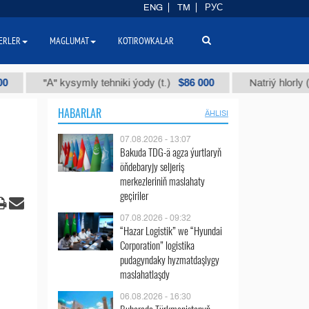
ENG
TM
РУС
ERLER
MAGLUMAT
KOTIROWKALAR
$86 000
"А" kysymly tehniki ýody (t.)
Natriý hlorly (nahar d
HABARLAR
ÄHLISI
07.08.2026 - 13:07
Bakuda TDG-ä agza ýurtlaryň
öňdebaryjy seljeriş
merkezleriniň maslahaty
geçiriler
07.08.2026 - 09:32
“Hazar Logistik” we “Hyundai
Corporation” logistika
pudagyndaky hyzmatdaşlygy
maslahatlaşdy
06.08.2026 - 16:30