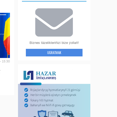
Biznes täzelikleriňizi bize ýollaň!
UGRATMAK
- 15:30