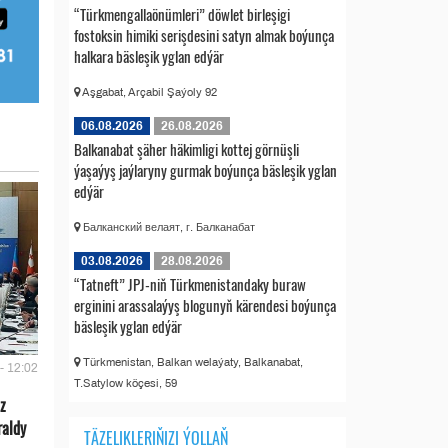
“Türkmengallaönümleri” döwlet birleşigi
fostoksin himiki serişdesini satyn almak boýunça
halkara bäsleşik yglan edýär
Aşgabat, Arçabil Şaýoly 92
06.08.2026
26.08.2026
Balkanabat şäher häkimligi kottej görnüşli
ýaşaýyş jaýlaryny gurmak boýunça bäsleşik yglan
edýär
Балканский велаят, г. Балканабат
03.08.2026
28.08.2026
“Tatneft” JPJ-niň Türkmenistandaky buraw
erginini arassalaýyş blogunyň kärendesi boýunça
bäsleşik yglan edýär
Türkmenistan, Balkan welaýaty, Balkanabat,
- 12:02
T.Satylow köçesi, 59
z
raldy
TÄZELIKLERIŇIZI ÝOLLAŇ