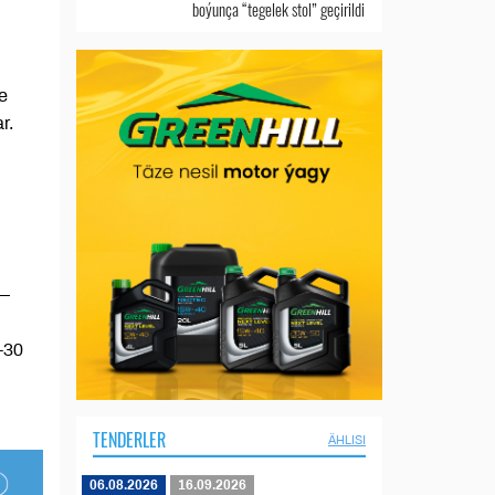
boýunça “tegelek stol” geçirildi
e
r.
 —
-30
TENDERLER
ÄHLISI
06.08.2026
16.09.2026