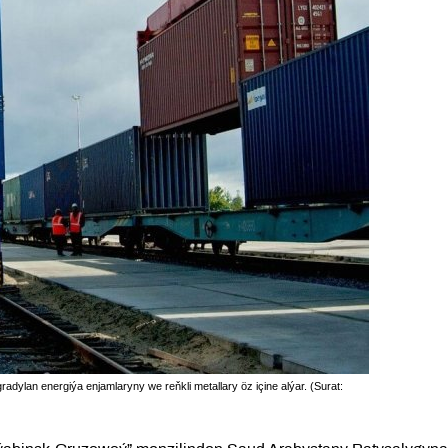
adylan energiýa enjamlaryny we reňkli metallary öz içine alýar. (Surat: