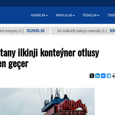
HABARLAR
MAKALALAR
PUDAKLAR
TEND
$12935,18
$300
sy (t.)
Az kükürtli ýakyş mazudy (t.)
any ilkinji konteýner otlusy
en geçer