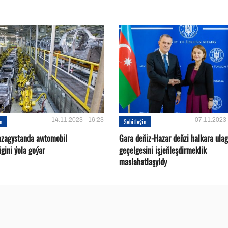
14.11.2023 - 16:23
07.11.2023 
in
Sebitleýin
azagystanda awtomobil
Gara deňiz-Hazar deňzi halkara ulag
gini ýola goýar
geçelgesini işjeňleşdirmeklik
maslahatlaşyldy