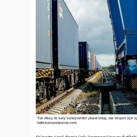
Ýük otlusy 42 sany konteýnerden ybarat bolup, olar eksport üçin ugr
baltictransportjournal.com)