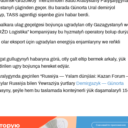
lýabinsk-Gruzowoý” menzilinden Saud Arabystany Patyşalygyna
nistanyň çäginden geçer. Bu barada Günorta Ural demirýol
, TASS agentligi sişenbe güni habar berdi.
 halkara ulag geçelgesi boýunça ugradylan otly Gazagystanyň w
RŽD Logistika” kompaniýasy bu hyzmatyň operatory bolup durýa
 olar eksport üçin ugradylan energiýa enjamlaryny we reňkli
 gullugynyň habaryna görä, otly çalt eltip bermek arkaly, ýük
irilen ugry boýunça hereket edýär.
aralygynda geçirilen “Russiýa — Yslam dünýäsi: Kazan Forum
ylar Russiýa bilen Ýewraziýa ýurtlary
Demirgazyk — Günorta
syny, şeýle hem bu taslamada konteýnerli ýük daşamalaryň 15