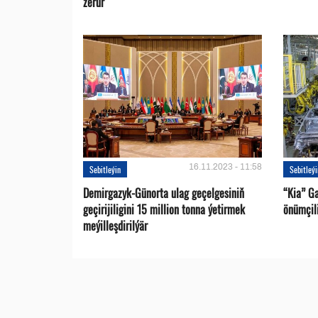
zerur
16.11.2023 - 11:58
Sebitleýin
Sebitleý
Demirgazyk-Günorta ulag geçelgesiniň
“Kia” G
geçirijiligini 15 million tonna ýetirmek
önümçili
meýilleşdirilýär