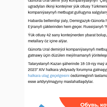
Günorta Ural demir ýoly kompaniýasynyň “Çe
ugradylan ilkinji konteýner ýük otlusy Türkme
kompaniýasynyň metbugat gullugyna salgylanyp
Habarda bellenilişi ýaly, Demirgazyk-Günorta
Eýranyň çäklerinden hem geçer. Russiýanyň “
Ýük otlusy 42 sany konteýnerden ybarat bolup,
metallary öz içine alýar.
Günorta Ural demirýol kompaniýasynyň metbugat
gatnawy üçin düzülen meýilnamanyň ýöriteleşd
Tatarystanyň Kazan şäherinde 18-19-njy maý 
2023” XIV halkara ykdysady forumyna gatnaşyj
halkara ulag geçelgesini
ösdürmeginiň taslama
esse artdyrylmagyny maslahatlaşdylar.