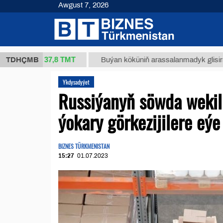
Awgust 7, 2026
37,8 ТМТ
(kg.)
TDHÇMB
Buýan köküniň arassalanmadyk glisirrizin turş
Ykdysadyýet
Russiýanyň söwda wekil
ýokary görkezijilere eýe
BIZNES TÜRKMENISTAN
15:27
01.07.2023