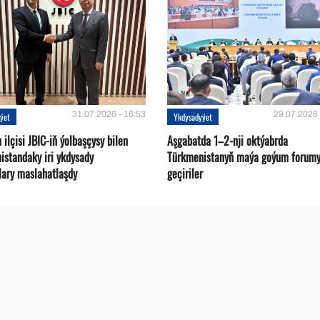
31.07.2026 - 16:53
29.07.2026 
ýet
Ykdysadyýet
ilçisi JBIC-iň ýolbaşçysy bilen
Aşgabatda 1–2-nji oktýabrda
istandaky iri ykdysady
Türkmenistanyň maýa goýum forum
lary maslahatlaşdy
geçiriler