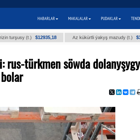
HABARLAR
MAKALALAR
PUDAKLAR
TEND
$12935,18
$300
usy (t.)
Az kükürtli ýakyş mazudy (t.)
i: rus-türkmen söwda dolanyşygy
 bolar