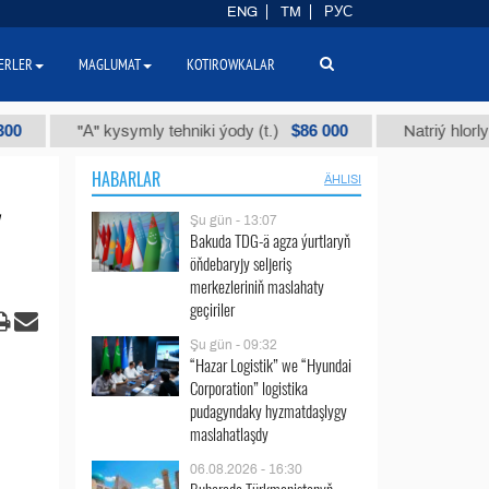
ENG
TM
РУС
ERLER
MAGLUMAT
KOTIROWKALAR
$86 000
"А" kysymly tehniki ýody (t.)
Natriý hlorly (nahar 
HABARLAR
ÄHLISI
Şu gün - 13:07
Bakuda TDG-ä agza ýurtlaryň
öňdebaryjy seljeriş
merkezleriniň maslahaty
geçiriler
Şu gün - 09:32
“Hazar Logistik” we “Hyundai
Corporation” logistika
pudagyndaky hyzmatdaşlygy
maslahatlaşdy
06.08.2026 - 16:30