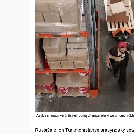
Azyk senagatynyň önümleri, gurluşyk materiallary we umumy ýükler
Russiýa bilen Türkmenistanyň arasyndaky söw