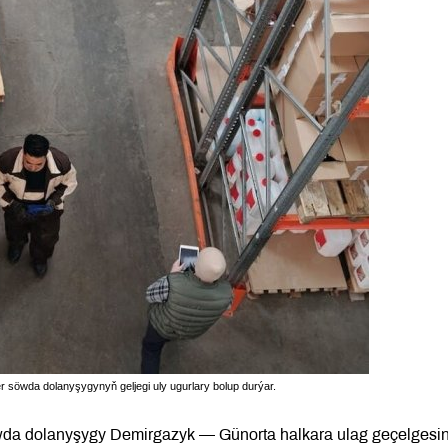
 söwda dolanyşygynyň geljegi uly ugurlary bolup durýar.
da dolanyşygy Demirgazyk — Günorta halkara ulag geçelgesin