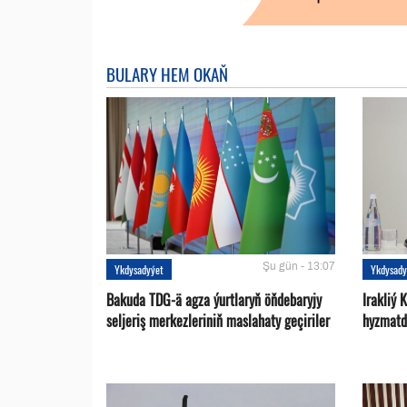
BULARY HEM OKAŇ
Şu gün - 13:07
Ykdysadyýet
Ykdysady
Bakuda TDG-ä agza ýurtlaryň öňdebaryjy
Irakliý 
seljeriş merkezleriniň maslahaty geçiriler
hyzmatd