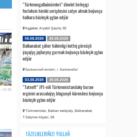
“Türkmengallaönümleri” döwlet birleşigi
fostoksin himiki serişdesini satyn almak boýunça
halkara bäsleşik yglan edýär
Aşgabat, Arçabil Şaýoly 92
06.08.2026
26.08.2026
Balkanabat şäher häkimligi kottej görnüşli
ýaşaýyş jaýlaryny gurmak boýunça bäsleşik yglan
edýär
Балканский велаят, г. Балканабат
03.08.2026
28.08.2026
“Tatneft” JPJ-niň Türkmenistandaky buraw
- 14:35
erginini arassalaýyş blogunyň kärendesi boýunça
bäsleşik yglan edýär
Türkmenistan, Balkan welaýaty, Balkanabat,
T.Satylow köçesi, 59
TÄZELIKLERIŇIZI ÝOLLAŇ