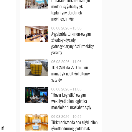
Buharada Türkmenistanyň
medeni-syýahatçylyk
toplumyny döretmek
meýilleşdirilýär
06.08.2026 - 13:50
Aşgabatda türkmen-owgan
söwda-ykdysady
gatnaşyklaryny ösdürmeklige
garaldy
06.08.2026 - 11:06
TDHÇMB-da 270 million
manatlyk nebit ýol bitumy
satyldy
06.08.2026 - 11:03
“Hazar Logistik” owgan
wekiliýeti bilen logistika
meselelerini maslahatlaşdy
06.08.2026 - 10:55
Türkmenistanda ene süýdi bilen
iýmitlendirmegi goldamak
iň,