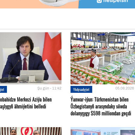
Şu gün - 11:42
05.08.2026 
ýet
Ykdysadyýet
Kobahidze Merkezi Aziýa bilen
Ýanwar-iýun: Türkmenistan bilen
aşlygyň ähmiýetini belledi
Özbegistanyň arasyndaky söwda
dolanyşygy $598 milliondan geçdi