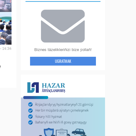
- 14:34
Biznes täzelikleriňizi bize ýollaň!
UGRATMAK
y