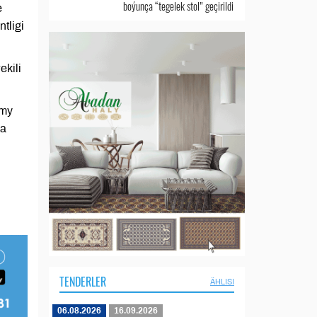
boýunça “tegelek stol” geçirildi
e
tligi
kili
umy
ýa
TENDERLER
ÄHLISI
06.08.2026
16.09.2026