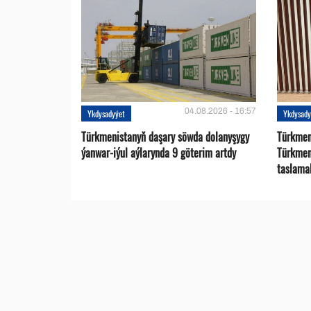
04.08.2026 - 16:57
Ykdysadyýet
Ykdysady
Türkmenistanyň daşary söwda dolanyşygy
Türkmen 
ýanwar-iýul aýlarynda 9 göterim artdy
Türkmen
taslama