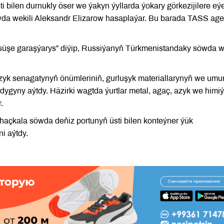
 bilen durnukly öser we ýakyn ýyllarda ýokary görkezijilere eý
da wekili Aleksandr Elizarow hasaplaýar. Bu barada TASS agen
süşe garaşýarys” diýip, Russiýanyň Türkmenistandaky söwda we
yk senagatynyň önümleriniň, gurluşyk materiallarynyň we um
dygyny aýtdy. Häzirki wagtda ýurtlar metal, agaç, azyk we himi
.
haçkala söwda deňiz portunyň üsti bilen konteýner ýük
i aýtdy.