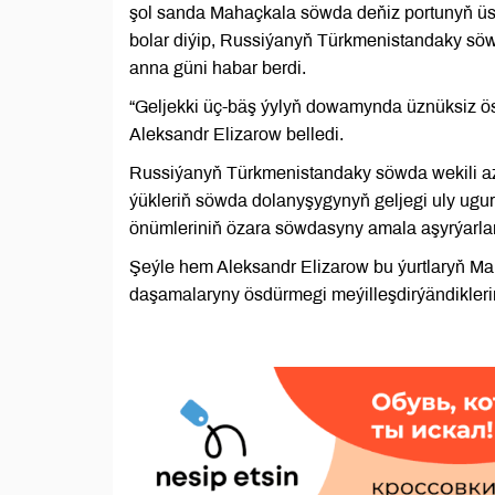
şol sanda Mahaçkala söwda deňiz portunyň üsti
bolar diýip, Russiýanyň Türkmenistandaky söw
anna güni habar berdi.
“Geljekki üç-bäş ýylyň dowamynda üznüksiz ö
Aleksandr Elizarow belledi.
Russiýanyň Türkmenistandaky söwda wekili az
ýükleriň söwda dolanyşygynyň geljegi uly ugur
önümleriniň özara söwdasyny amala aşyrýarlar
Şeýle hem Aleksandr Elizarow bu ýurtlaryň Ma
daşamalaryny ösdürmegi meýilleşdirýändiklerin