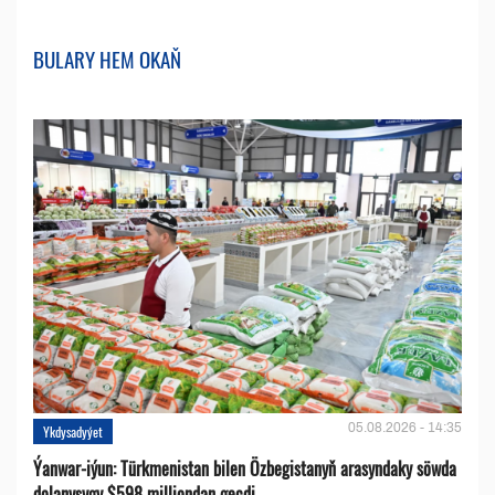
BULARY HEM OKAŇ
05.08.2026 - 14:35
Ykdysadyýet
Ýanwar-iýun: Türkmenistan bilen Özbegistanyň arasyndaky söwda
dolanyşygy $598 milliondan geçdi