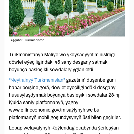
Aşgabat, Türkmenistan
Türkmenistanyň Maliýe we ykdysadyýet ministrligi
döwlet eýeçiligindäki 45 sany desgany satmak
boýunça bäsleşikli söwdalary yglan etdi.
“Neýtralnyý Türkmenistan”
gazetiniň duşenbe güni
habar berşine görä, döwlet eýeçiligindäki desgany
hususylaşdyrmak boýunça bäsleşikli söwdalar 28-nji
iýulda sanly platformanyň, ýagny
www.е.fineconomic.gov.tm saýtynyň we bu
platformanyň mobil goşundysynyň üsti bilen geçiriler.
Lebap welaýatynyň Köýtendag etrabynda ýerleşýän