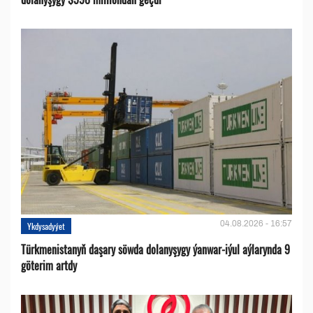
04.08.2026 - 16:57
Ykdysadyýet
Türkmenistanyň daşary söwda dolanyşygy ýanwar-iýul aýlarynda 9
göterim artdy