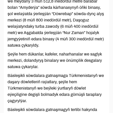
we meýdany 3 müň 512,8 inedördül metre barabar
bolan “Amyderýa” söwda kärhanasynyň öňki binasy,
şol welaýatda ýerleşýän “Döwrebap” söwda-dynç alyş
merkezi (8 müň 800 inedördül metr), Daşoguz
welaýatyndaky turba zawody (6 müň 400 inedördül
metr) we Aşgabatda ýerleşýän “Nur Zaman” hojalyk
jemgyýetiniň edara binasy (4 müň 300 inedördül metr)
satuwa çykaryldy.
Şeýle hem dükanlar, kafeler, naharhanalar we saglyk
merkezi, dolandyryş binalary we önümçilik desgalary
satuwa çykarylar.
Bäsleşikli söwdalara gatnaşmaga Türkmenistanyň we
daşary döwletleriň raýatlary, şeýle hem
Türkmenistanyň we beýleki ýurtlaryň döwlet
eýeçiligine degişli bolmadyk edara görnüşli taraplary
çagyrylýar.
Bäsleşikli söwdalara gatnaşmagyň tertibi hakynda