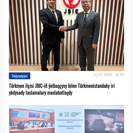
31.07.2026 - 16:53
Ykdysadyýet
Türkmen ilçisi JBIC-iň ýolbaşçysy bilen Türkmenistandaky iri
ykdysady taslamalary maslahatlaşdy