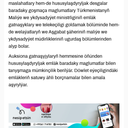
maslahatlary hem-de hususylaşdyryljak desgalar
baradaky goşmaça maglumatlary Türkmenistanyň
Maliýe we ykdysadyýet ministrliginiň emläk
gatnaşyklary we telekeçiligi goldamak bölüminde hem-
de welaýatlaryň we Aşgabat şäheriniň maliýe we
ykdysadyýet müdirlikleriniň ugurdaş bölümlerinden
alyp bolar.
Auksiona gatnaşyjylaryň hemmesine öňünden
hususylaşdyryljak emläk baradaky maglumatlar bilen
tanyşmaga mümkinçilik berilýär. Döwlet eýeçiligindäki
emläkleriň satuwy ähli borçnamalar bilen amala
aşyrylýar.