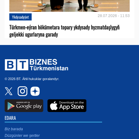
28.07.2026 - 11:53
Ykdysadyýet
Türkmen-eýran hökümetara topary ykdysady hyzmatdaşlygyň
geljekki ugurlaryna garady
© 2026 BT. Ähli hukuklar goralandyr.
EDARA
Biz barada
Düzgünler we şertler