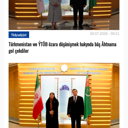
29.07.2026 - 09:21
Ykdysadyýet
Türkmenistan we ÝTÖB özara düşünişmek hakynda bäş Ähtnama
gol çekdiler