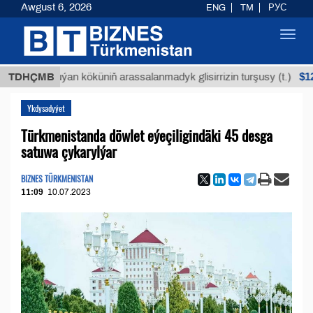
Awgust 6, 2026
ENG
TM
РУС
Toggl
navig
$12935,18
TDHÇMB
Buýan köküniň arassalanmadyk glisirrizin turşusy (t.)
Ykdysadyýet
Türkmenistanda döwlet eýeçiligindäki 45 desga
satuwa çykarylýar
BIZNES TÜRKMENISTAN
11:09
10.07.2023