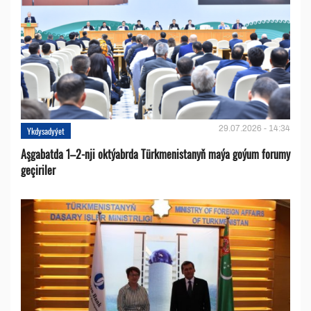
29.07.2026 - 14:34
Ykdysadyýet
Aşgabatda 1–2-nji oktýabrda Türkmenistanyň maýa goýum forumy
geçiriler