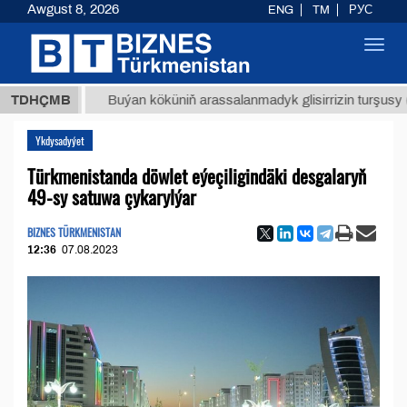
Awgust 8, 2026
ENG
TM
РУС
Toggl
navig
МТ
$12
TDHÇMB
Buýan köküniň arassalanmadyk glisirrizin turşusy (t.)
Ykdysadyýet
Türkmenistanda döwlet eýeçiligindäki desgalaryň
49-sy satuwa çykarylýar
BIZNES TÜRKMENISTAN
12:36
07.08.2023