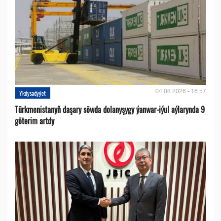
04.08.2026 - 16:57
Ykdysadyýet
Türkmenistanyň daşary söwda dolanyşygy ýanwar-iýul aýlarynda 9
göterim artdy