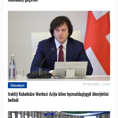
07.08.2026 - 11:42
Ykdysadyýet
Irakliý Kobahidze Merkezi Aziýa bilen hyzmatdaşlygyň ähmiýetini
belledi