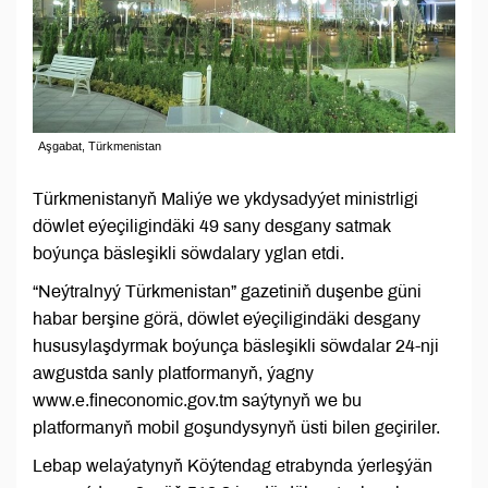
Aşgabat, Türkmenistan
Türkmenistanyň Maliýe we ykdysadyýet ministrligi
döwlet eýeçiligindäki 49 sany desgany satmak
boýunça bäsleşikli söwdalary yglan etdi.
“Neýtralnyý Türkmenistan” gazetiniň duşenbe güni
habar berşine görä, döwlet eýeçiligindäki desgany
hususylaşdyrmak boýunça bäsleşikli söwdalar 24-nji
awgustda sanly platformanyň, ýagny
www.е.fineconomic.gov.tm saýtynyň we bu
platformanyň mobil goşundysynyň üsti bilen geçiriler.
Lebap welaýatynyň Köýtendag etrabynda ýerleşýän