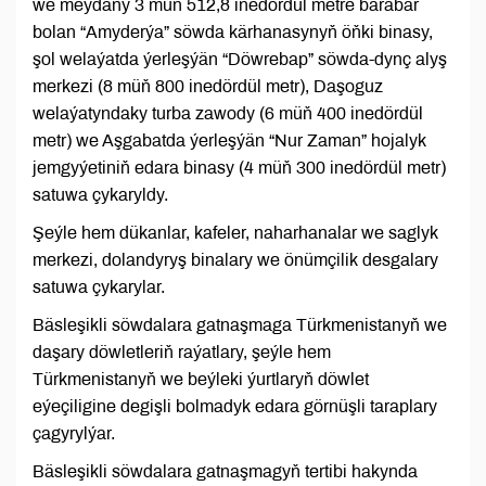
we meýdany 3 müň 512,8 inedördül metre barabar
bolan “Amyderýa” söwda kärhanasynyň öňki binasy,
şol welaýatda ýerleşýän “Döwrebap” söwda-dynç alyş
merkezi (8 müň 800 inedördül metr), Daşoguz
welaýatyndaky turba zawody (6 müň 400 inedördül
metr) we Aşgabatda ýerleşýän “Nur Zaman” hojalyk
jemgyýetiniň edara binasy (4 müň 300 inedördül metr)
satuwa çykaryldy.
Şeýle hem dükanlar, kafeler, naharhanalar we saglyk
merkezi, dolandyryş binalary we önümçilik desgalary
satuwa çykarylar.
Bäsleşikli söwdalara gatnaşmaga Türkmenistanyň we
daşary döwletleriň raýatlary, şeýle hem
Türkmenistanyň we beýleki ýurtlaryň döwlet
eýeçiligine degişli bolmadyk edara görnüşli taraplary
çagyrylýar.
Bäsleşikli söwdalara gatnaşmagyň tertibi hakynda