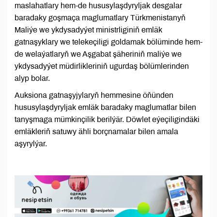
maslahatlary hem-de hususylaşdyryljak desgalar
baradaky goşmaça maglumatlary Türkmenistanyň
Maliýe we ykdysadyýet ministrliginiň emläk
gatnaşyklary we telekeçiligi goldamak bölüminde hem-
de welaýatlaryň we Aşgabat şäheriniň maliýe we
ykdysadyýet müdirlikleriniň ugurdaş bölümlerinden
alyp bolar.
Auksiona gatnaşyjylaryň hemmesine öňünden
hususylaşdyryljak emläk baradaky maglumatlar bilen
tanyşmaga mümkinçilik berilýär. Döwlet eýeçiligindäki
emläkleriň satuwy ähli borçnamalar bilen amala
aşyrylýar.