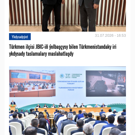
31.07.2026 - 16:53
Ykdysadyýet
Türkmen ilçisi JBIC-iň ýolbaşçysy bilen Türkmenistandaky iri
ykdysady taslamalary maslahatlaşdy