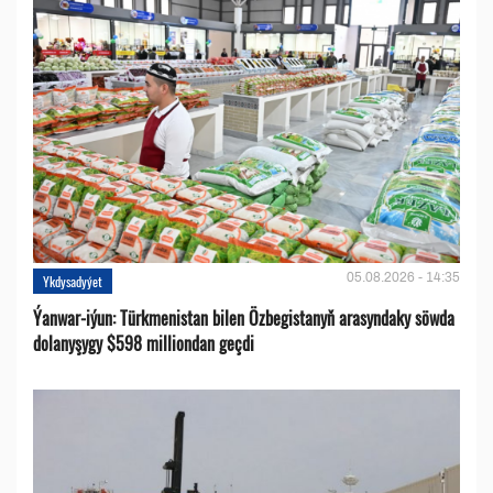
05.08.2026 - 14:35
Ykdysadyýet
Ýanwar-iýun: Türkmenistan bilen Özbegistanyň arasyndaky söwda
dolanyşygy $598 milliondan geçdi