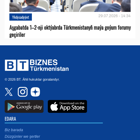
29.07.2026 - 14:34
Ykdysadyýet
Aşgabatda 1–2-nji oktýabrda Türkmenistanyň maýa goýum forumy
geçiriler
© 2026 BT. Ähli hukuklar goralandyr.
EDARA
Biz barada
Düzgünler we şertler