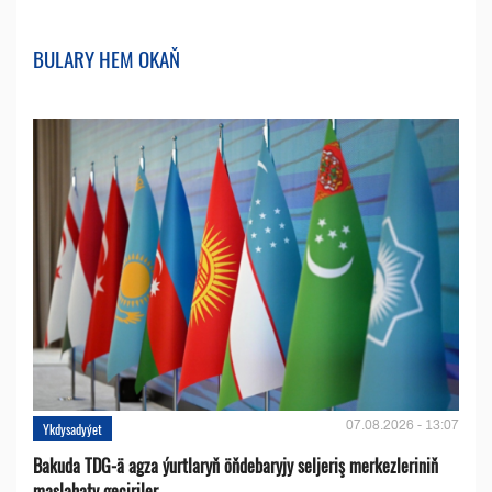
BULARY HEM OKAŇ
07.08.2026 - 13:07
Ykdysadyýet
Bakuda TDG-ä agza ýurtlaryň öňdebaryjy seljeriş merkezleriniň
maslahaty geçiriler