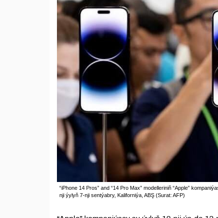
“iPhone 14 Pros” and “14 Pro Max” modelleriniň “Apple” kompaniýas
nji ýylyň 7-nji sentýabry, Kaliforniýa, ABŞ (Surat: AFP)