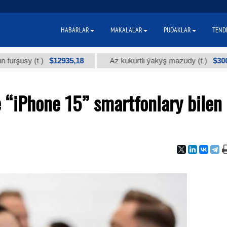
HABARLAR
MAKALALAR
PUDAKLAR
TEND
$12935,18
$300
usy (t.)
Az kükürtli ýakyş mazudy (t.)
 “iPhone 15” smartfonlary bilen