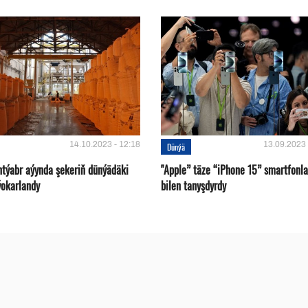
14.10.2023 - 12:18
13.09.2023 
Dünýä
ntýabr aýynda şekeriň dünýädäki
"Apple” täze “iPhone 15” smartfonla
ýokarlandy
bilen tanyşdyrdy