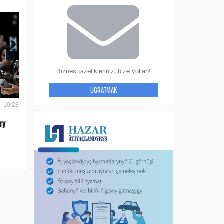
Biznes täzelikleriňizi bize ýollaň!
UGRATMAK
- 10:23
ry