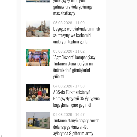
ýolbaşçysy bilen göni
gatnawlary ýola goýmagy
maslahatlaşdy
05.08.2026 - 11:09
Daşoguz welaýatynda ammiak
selitrasyny we karbamid
öndürýän toplum gurlar
05.08.2026 - 11:02
“AgroEksport” kompaniýasy
Türkmenistana iberýän un
önümleriniň görnüşlerini
giňeltdi
04.08.2026 - 17:38
ABŞ-da Türkmenistanyň
Garaşsyzlygynyň 35 ýyllygyna
bagyşlanan çäre geçirildi
04.08.2026 - 16:57
Türkmenistanyň daşary söwda
dolanyşygy ýanwar-iýul
aýlarynda 9 göterim artdy