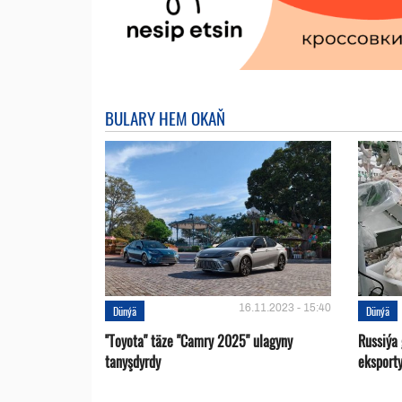
BULARY HEM OKAŇ
16.11.2023 - 15:40
Dünýä
Dünýä
''Toyota" täze "Camry 2025" ulagyny
Russiýa
tanyşdyrdy
eksport