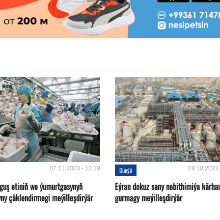
07.11.2023 - 12:19
28.10.2023 
Dünýä
 guş etiniň we ýumurtgasynyň
Eýran dokuz sany nebithimiýa kärha
yny çäklendirmegi meýilleşdirýär
gurmagy meýilleşdirýär