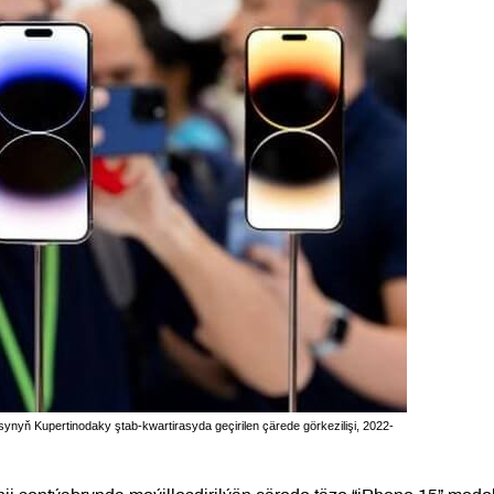
ynyň Kupertinodaky ştab-kwartirasyda geçirilen çärede görkezilişi, 2022-