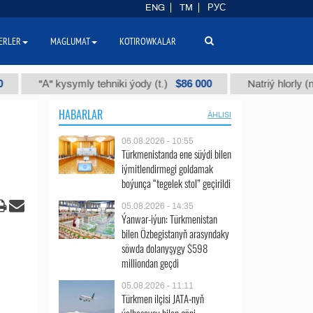
ENG
TM
РУС
ERLER
MAGLUMAT
KOTIROWKALAR
$86 000
"А" kysymly tehniki ýody (t.)
Natriý hlorly (nahar d
HABARLAR
ÄHLISI
06.08.2026 - 10:55
Türkmenistanda ene süýdi bilen
iýmitlendirmegi goldamak
boýunça “tegelek stol” geçirildi
05.08.2026 - 14:35
Ýanwar-iýun: Türkmenistan
bilen Özbegistanyň arasyndaky
söwda dolanyşygy $598
milliondan geçdi
05.08.2026 - 11:11
Türkmen ilçisi JATA-nyň