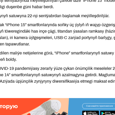
nji sentýabrynda meýilleşdirilýän çärede täze “iPhone 15” model
ligi duşenbe güni habar berdi.
ynyň satuwyna 22-nji sentýabrdan başlamak meýilleşdirilýär.
jak “iPhone 15” smartfonlarynda soňky üç ýylyň iň wajyp özgeriş
yň töweregindäki has inçe çägi, titandan ýasalan ramkasy (häzir
an), iri kamera üýtgeşmeleri, USB-C zarýad portynyň barlygy, 
en tapawutlanar.
len maliýe netijelerine görä, “iPhone” smartfonlarynyň satuwy
deň boldy.
VID-19 pandemiýasy zerarly ýüze çykan önümçilik meseleler 
one 14” smartfonlarynyň satuwynyň azalmagyna getirdi. Maglum
iýada üpjünçilik zynjyryny diwersifikasiýa etmegi maksat edin