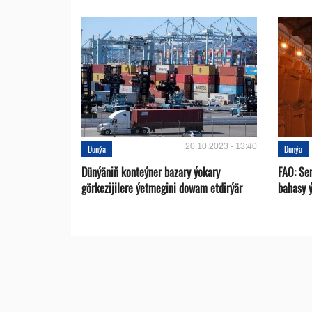
20.10.2023 - 13:40
Dünýä
Dünýä
Dünýäniň konteýner bazary ýokary
FAO: Se
görkezijilere ýetmegini dowam etdirýär
bahasy 