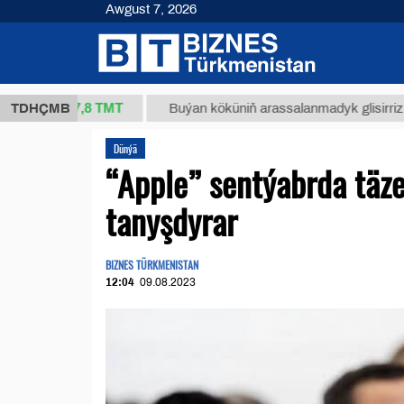
Awgust 7, 2026
37,8 ТМТ
kg.)
TDHÇMB
Buýan köküniň arassalanmadyk glisirrizin turş
Dünýä
“Apple” sentýabrda täze
tanyşdyrar
BIZNES TÜRKMENISTAN
12:04
09.08.2023