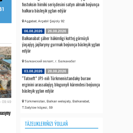
fostoksin himiki serişdesini satyn almak boýunça
halkara bäsleşik yglan edýär
Aşgabat, Arçabil Şaýoly 92
06.08.2026
26.08.2026
Balkanabat şäher häkimligi kottej görnüşli
ýaşaýyş jaýlaryny gurmak boýunça bäsleşik yglan
edýär
Балканский велаят, г. Балканабат
03.08.2026
28.08.2026
“Tatneft” JPJ-niň Türkmenistandaky buraw
erginini arassalaýyş blogunyň kärendesi boýunça
bäsleşik yglan edýär
Türkmenistan, Balkan welaýaty, Balkanabat,
- 09:49
T.Satylow köçesi, 59
nasyny
TÄZELIKLERIŇIZI ÝOLLAŇ