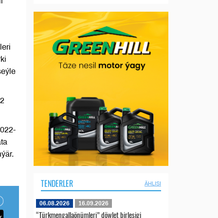
i
leri
ki
şeýle
 2
2022-
ata
ýär.
TENDERLER
ÄHLISI
06.08.2026
16.09.2026
“Türkmengallaönümleri” döwlet birleşigi