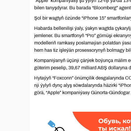
“Apple” kompaniýasy şu ýylyň 12-nji ýa-da 13-
bilen tanyşdyrar. Bu barada “Bloomberg” agent
Şol bir wagtyň özünde “iPhone 15” smartfonlar
Habarda bellenilişi ýaly, ýakyn wagtda çykaryl
jemlener. Bu smartfonyň “Pro” görnüşi ekranyn
modelleriň ramkasy poslamaýan polatdan ýasal
hem has tiz işleýän prosessorynyň bolmagy bil
Kompaniýanyň üçünji çärýek boýunça mälim edi
göterim peselip, 39,67 milliard ABŞ dollaryna 
Hytaýyň “Foxconn” önümçilik desgalarynda CO
nji ýylyň dynç alyş söwdalarynda häzirki “iPh
görä, “Apple” kompaniýasy Günorta-Gündogar Az