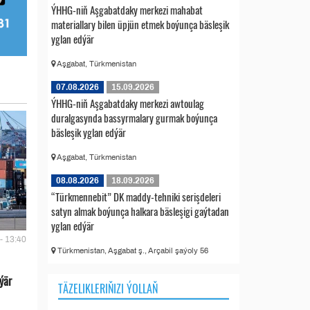
ÝHHG-niň Aşgabatdaky merkezi mahabat
materiallary bilen üpjün etmek boýunça bäsleşik
yglan edýär
Aşgabat, Türkmenistan
07.08.2026
15.09.2026
ÝHHG-niň Aşgabatdaky merkezi awtoulag
duralgasynda bassyrmalary gurmak boýunça
bäsleşik yglan edýär
Aşgabat, Türkmenistan
08.08.2026
18.09.2026
“Türkmennebit” DK maddy-tehniki serişdeleri
satyn almak boýunça halkara bäsleşigi gaýtadan
yglan edýär
- 13:40
Türkmenistan, Aşgabat ş., Arçabil şaýoly 56
ýär
TÄZELIKLERIŇIZI ÝOLLAŇ