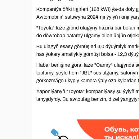
Kompaniýa öňki tigirleri (168 kWt) ýa-da doly g
Awtomobiliň satuwyna 2024-nji ýylyň ikinji ý
"Toyota" täze gibrid ulagyny häzirki bar bolan 
de döwrebap batareý ulgamy bilen üpjün etjekd
Bu ulagyň esasy görnüşleri 8,0 dýuýmlyk merke
has ýokary amatlykly görnüşi bolsa - 12,3 dýuý
Habar berlişine görä, täze "Camry" ulagynda 
toplumy, şeýle hem "JBL" ses ulgamy, salonyň 
görkezmäge ukyply kamera ýaly ozalkylardan t
Ýaponiýanyň "Toyota" kompaniýasy şu ýylyň a
tanyşdyrdy. Bu awtoulag benzin, dizel ýangyjy