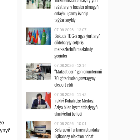
Türkmenistanda daşary ýurt
raýatlaryny hasaba almagyň
onlaýn ulgamy işlenip
taýýarlanyldy
07.08.2026 - 13:07
Bakuda TDG-ä agza ýurtlaryň
öňdebaryjy seljeriş
merkezleriniň maslahaty
geçiriler
07.08.2026 - 12:14
“Maksat deri” gön önümleriniň
70 göterimden gowragyny
eksport etdi
07.08.2026 - 11:42
Irakliý Kobahidze Merkezi
Aziýa bilen hyzmatdaşlygyň
ähmiýetini belledi
ze
07.08.2026 - 10:01
Belarusyň Türkmenistandaky
synyň
ilçihanasy elektron nobat