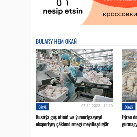
BULARY HEM OKAŇ
07.11.2023 - 12:19
Dünýä
Dünýä
Russiýa guş etiniň we ýumurtgasynyň
Eýran d
eksportyny çäklendirmegi meýilleşdirýär
gurmagy