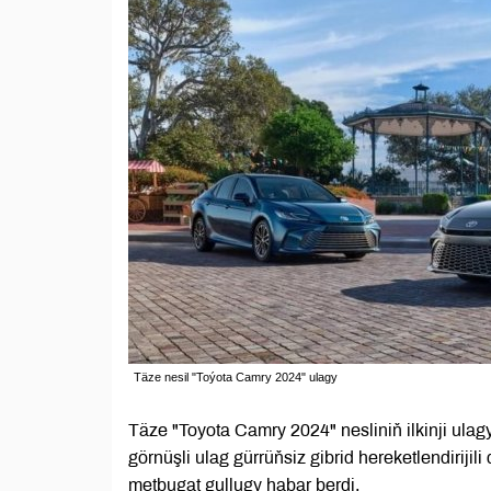
Täze nesil "Toýota Camry 2024" ulagy
Täze "Toyota Camry 2024" nesliniň ilkinji ula
görnüşli ulag gürrüňsiz gibrid hereketlendiriji
metbugat gullugy habar berdi.