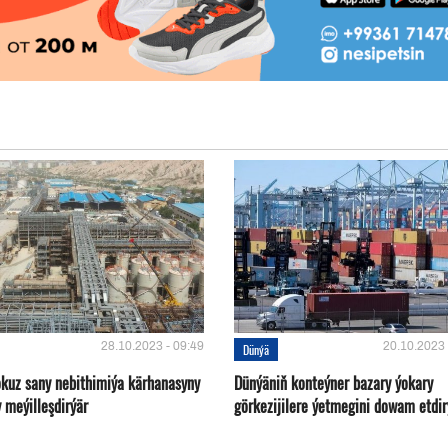
28.10.2023 - 09:49
20.10.2023 
Dünýä
okuz sany nebithimiýa kärhanasyny
Dünýäniň konteýner bazary ýokary
 meýilleşdirýär
görkezijilere ýetmegini dowam etdir