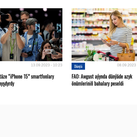
13.09.2023 - 10:23
08.09.2023 
Dünýä
 täze “iPhone 15” smartfonlary
FAO: Awgust aýynda dünýäde azyk
nyşdyrdy
önümleriniň bahalary peseldi