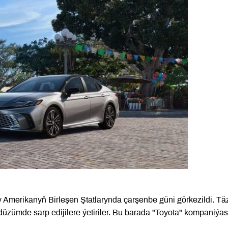
gy Amerikanyň Birleşen Ştatlarynda çarşenbe güni görkezildi. Tä
li düzümde sarp edijilere ýetiriler. Bu barada "Toyota" kompaniýa