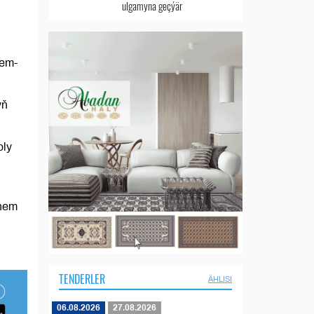
ulgamyna geçýär
hem-
yň
oly
 hem
TENDERLER
ÄHLISI
06.08.2026
27.08.2026