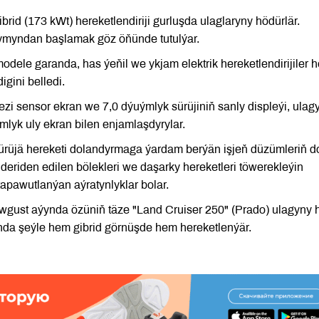
ibrid (173 kWt) hereketlendiriji gurluşda ulaglaryny hödürlär.
arymyndan başlamak göz öňünde tutulýar.
modele garanda, has ýeňil we ykjam elektrik hereketlendirijiler 
igini belledi.
zi sensor ekran we 7,0 dýuýmlyk sürüjiniň sanly displeýi, ulag
mlyk uly ekran bilen enjamlaşdyrylar.
sürüjä hereketi dolandyrmaga ýardam berýän işjeň düzümleriň d
deriden edilen bölekleri we daşarky hereketleri töwerekleýin
apawutlanýan aýratynlyklar bolar.
wgust aýynda özüniň täze "Land Cruiser 250" (Prado) ulagyny
nda şeýle hem gibrid görnüşde hem hereketlenýär.