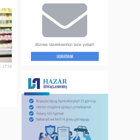
Biznes täzelikleriňizi bize ýollaň!
UGRATMAK
- 17:19