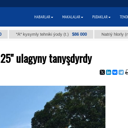
HABARLAR
MAKALALAR
PUDAKLAR
TEND
$86 000
"А" kysymly tehniki ýody (t.)
Natriý hlorly (nahar du
025" ulagyny tanyşdyrdy