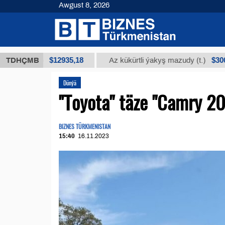
Awgust 8, 2026
$12935,18
$300
y (t.)
TDHÇMB
Az kükürtli ýakyş mazudy (t.)
Dünýä
''Toyota" täze "Camry 2
BIZNES TÜRKMENISTAN
15:40
16.11.2023