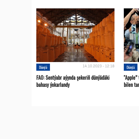
14.10.2023 - 12:18
Dünýä
Dünýä
FAO: Sentýabr aýynda şekeriň dünýädäki
"Apple”
bahasy ýokarlandy
bilen ta