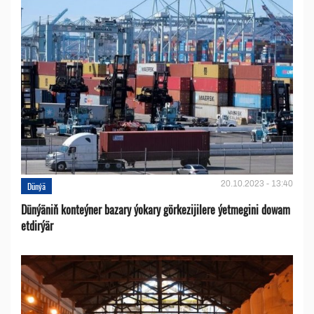
20.10.2023 - 13:40
Dünýä
Dünýäniň konteýner bazary ýokary görkezijilere ýetmegini dowam
etdirýär