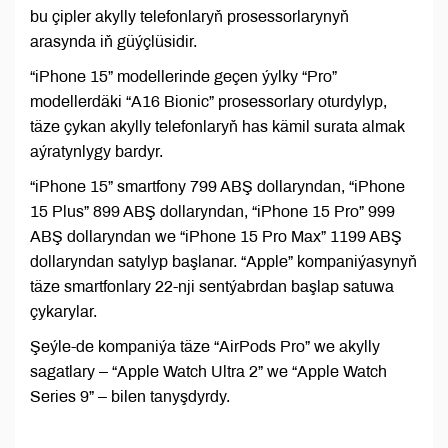
bu çipler akylly telefonlaryň prosessorlarynyň
arasynda iň güýçlüsidir.
“iPhone 15” modellerinde geçen ýylky “Pro”
modellerdäki “A16 Bionic” prosessorlary oturdylyp,
täze çykan akylly telefonlaryň has kämil surata almak
aýratynlygy bardyr.
“iPhone 15” smartfony 799 ABŞ dollaryndan, “iPhone
15 Plus” 899 ABŞ dollaryndan, “iPhone 15 Pro” 999
ABŞ dollaryndan we “iPhone 15 Pro Max” 1199 ABŞ
dollaryndan satylyp başlanar. “Apple” kompaniýasynyň
täze smartfonlary 22-nji sentýabrdan başlap satuwa
çykarylar.
Şeýle-de kompaniýa täze “AirPods Pro” we akylly
sagatlary – “Apple Watch Ultra 2” we “Apple Watch
Series 9” – bilen tanyşdyrdy.