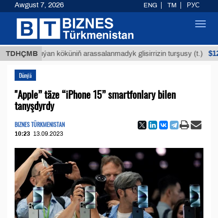
Awgust 7, 2026
ENG
TM
РУС
Toggl
navig
$12935,18
TDHÇMB
Buýan köküniň arassalanmadyk glisirrizin turşusy (t.)
Dünýä
"Apple” täze “iPhone 15” smartfonlary bilen
tanyşdyrdy
BIZNES TÜRKMENISTAN
10:23
13.09.2023