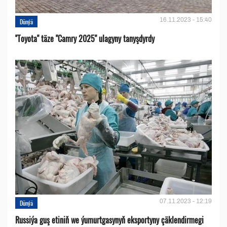
16.11.2023 - 15:40
Dünýä
''Toyota" täze "Camry 2025" ulagyny tanyşdyrdy
07.11.2023 - 12:19
Dünýä
Russiýa guş etiniň we ýumurtgasynyň eksportyny çäklendirmegi