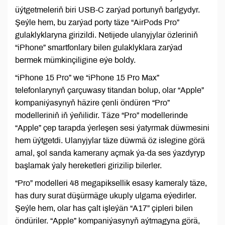
üýtgetmeleriň biri USB-C zarýad portunyň barlgydyr.
Şeýle hem, bu zarýad porty täze “AirPods Pro”
gulaklyklaryna girizildi. Netijede ulanyjylar özleriniň
“iPhone” smartfonlary bilen gulaklyklara zarýad
bermek mümkinçiligine eýe boldy.
“iPhone 15 Pro” we “iPhone 15 Pro Max”
telefonlarynyň çarçuwasy titandan bolup, olar “Apple”
kompaniýasynyň häzire çenli öndüren “Pro”
modelleriniň iň ýeňilidir. Täze “Pro” modellerinde
“Apple” çep tarapda ýerleşen sesi ýatyrmak düwmesini
hem üýtgetdi. Ulanyjylar täze düwmä öz islegine görä
amal, şol sanda kamerany açmak ýa-da ses ýazdyryp
başlamak ýaly hereketleri girizilip bilerler.
“Pro” modelleri 48 megapiksellik esasy kameraly täze,
has dury surat düşürmäge ukuply ulgama eýedirler.
Şeýle hem, olar has çalt işleýän “A17” çipleri bilen
öndüriler. “Apple” kompaniýasynyň aýtmagyna görä,