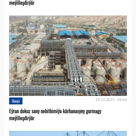
meýilleşdirýär
28.10.2023 - 09:49
Dünýä
Eýran dokuz sany nebithimiýa kärhanasyny gurmagy
meýilleşdirýär