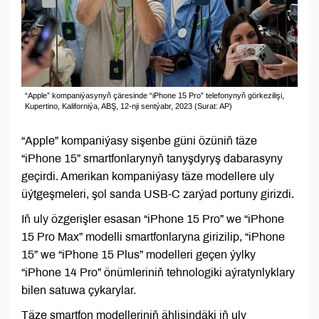
“Apple” kompaniýasynyň çäresinde “iPhone 15 Pro” telefonynyň görkezilişi,
Kupertino, Kaliforniýa, ABŞ, 12-nji sentýabr, 2023 (Surat: AP)
“Apple” kompaniýasy sişenbe güni özüniň täze
“iPhone 15” smartfonlarynyň tanyşdyryş dabarasyny
geçirdi. Amerikan kompaniýasy täze modellere uly
üýtgeşmeleri, şol sanda USB-C zarýad portuny girizdi.
Iň uly özgerişler esasan “iPhone 15 Pro” we “iPhone
15 Pro Max” modelli smartfonlaryna girizilip, “iPhone
15” we “iPhone 15 Plus” modelleri geçen ýylky
“iPhone 14 Pro” önümleriniň tehnologiki aýratynlyklary
bilen satuwa çykarylar.
Täze smartfon modelleriniň ählisindäki iň uly