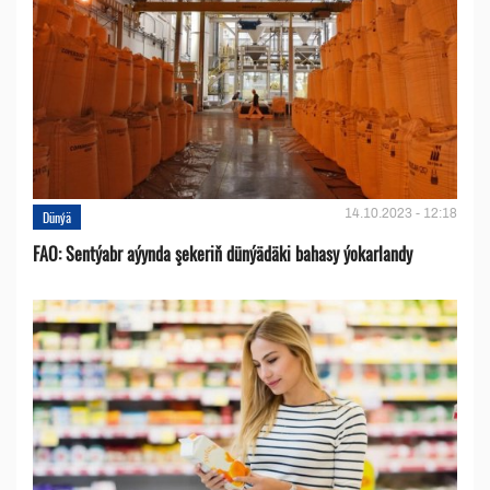
14.10.2023 - 12:18
Dünýä
FAO: Sentýabr aýynda şekeriň dünýädäki bahasy ýokarlandy