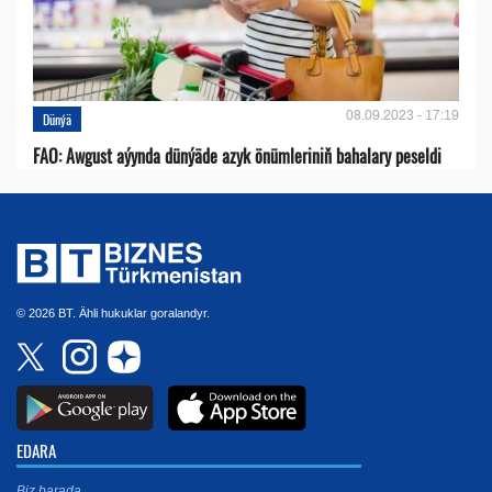
08.09.2023 - 17:19
Dünýä
FAO: Awgust aýynda dünýäde azyk önümleriniň bahalary peseldi
© 2026 BT. Ähli hukuklar goralandyr.
EDARA
Biz barada