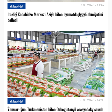
07.08.2026 - 11:42
Ykdysadyýet
Irakliý Kobahidze Merkezi Aziýa bilen hyzmatdaşlygyň ähmiýetini
belledi
05.08.2026 - 14:35
Ykdysadyýet
Ýanwar-iýun: Türkmenistan bilen Özbegistanyň arasyndaky söwda