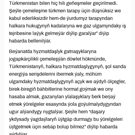
Türkmenistan bilen hiç hili geňeşmeler geçirilmedi.
Şeýle çemeleşme türkmen tarapy üçin düşnüksiz we
kabul ederliksizdir hem-de ýurdumyz tarapyndan
halkara hukugynyň kadalaryna we gaz ulgamyndaky iş
tejribesine laýyk gelmeýär diýlip garalýar” diýip
habarda bellenilýär.
Beýanatda hyzmatdaşlyk gatnaşyklaryna
jogapkärçilikli çemeleşýän döwlet hökmünde,
Türkmenistanyň, halkara hyzmatdaşlygynyň, şol sanda
energiýa serişdelerini ibermek ýaly, möhüm
ulgamdaky hyzmatdaşlygynyň açyk we aýdyň ölçegler,
birek-biregiň bähbitlerine hormat goýmak we ony
hasaba almak, gazanylan ylalaşyklary berk berjaý
etmek ýörelgeler esasynda ýola goýulmalydygyndan
ugur alýandygy nygtalýar. Şeýle hem “daşary
ykdysady ýagdaýlaryň üýtgäp durmagy bu ýörelgeleri
üýtgetmek üçin sebäp bolup bilmez” diýlip habarda
aýdylýar.