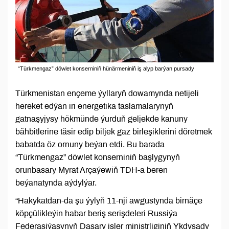
“Türkmengaz” döwlet konserniniň hünärmeniniň iş alyp barýan pursady
Türkmenistan ençeme ýyllaryň dowamynda netijeli
hereket edýän iri energetika taslamalarynyň
gatnaşyjysy hökmünde ýurduň geljekde kanuny
bähbitlerine täsir edip biljek gaz birleşiklerini döretmek
babatda öz ornuny beýan etdi. Bu barada
“Türkmengaz” döwlet konserniniň başlygynyň
orunbasary Myrat Arçaýewiň TDH-a beren
beýanatynda aýdylýar.
“Hakykatdan-da şu ýylyň 11-nji awgustynda birnäçe
köpçülikleýin habar beriş serişdeleri Russiýa
Federasiýasynyň Daşary işler ministrliginiň Ykdysady