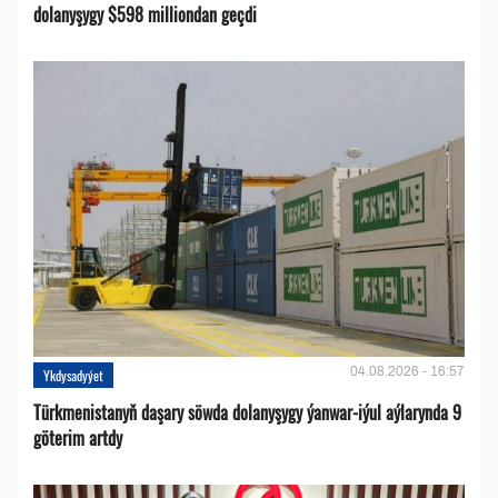
dolanyşygy $598 milliondan geçdi
04.08.2026 - 16:57
Ykdysadyýet
Türkmenistanyň daşary söwda dolanyşygy ýanwar-iýul aýlarynda 9
göterim artdy