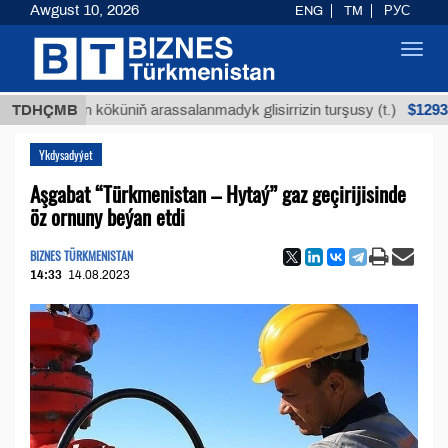
Awgust 10, 2026
ENG
TM
РУС
Toggl
navig
$12935,18
uýan köküniň arassalanmadyk glisirrizin turşusy (t.)
TDHÇMB
Ykdysadyýet
Aşgabat “Türkmenistan – Hytaý” gaz geçirijisinde
öz ornuny beýan etdi
BIZNES TÜRKMENISTAN
14:33
14.08.2023