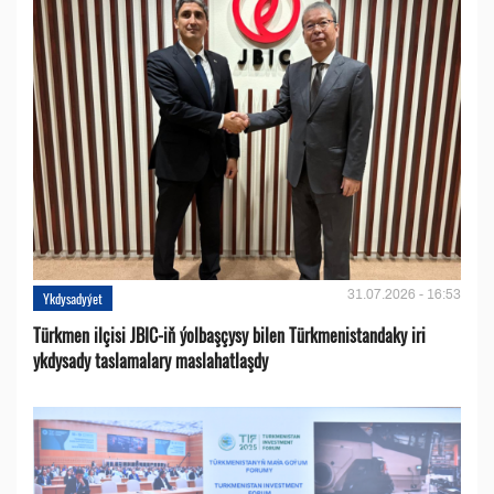
31.07.2026 - 16:53
Ykdysadyýet
Türkmen ilçisi JBIC-iň ýolbaşçysy bilen Türkmenistandaky iri
ykdysady taslamalary maslahatlaşdy