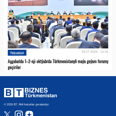
29.07.2026 - 14:34
Ykdysadyýet
Aşgabatda 1–2-nji oktýabrda Türkmenistanyň maýa goýum forumy
geçiriler
© 2026 BT. Ähli hukuklar goralandyr.