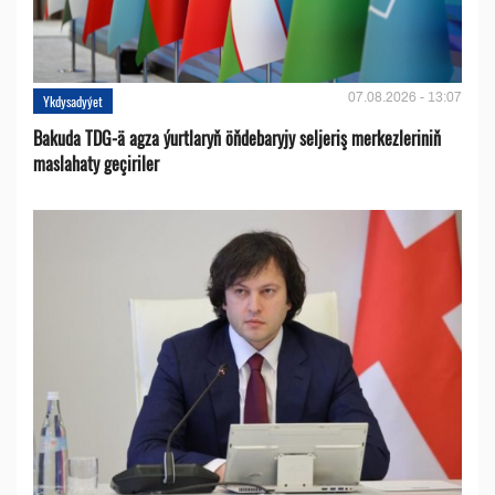
07.08.2026 - 13:07
Ykdysadyýet
Bakuda TDG-ä agza ýurtlaryň öňdebaryjy seljeriş merkezleriniň
maslahaty geçiriler