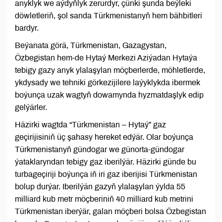
anyklyk we aýdyňlyk zerurdyr, çünki şunda beýleki
döwletleriň, şol sanda Türkmenistanyň hem bähbitleri
bardyr.
Beýanata görä, Türkmenistan, Gazagystan,
Özbegistan hem-de Hytaý Merkezi Aziýadan Hytaýa
tebigy gazy anyk ylalaşylan möçberlerde, möhletlerde,
ykdysady we tehniki görkezijilere laýyklykda ibermek
boýunça uzak wagtyň dowamynda hyzmatdaşlyk edip
gelýärler.
Häzirki wagtda “Türkmenistan – Hytaý” gaz
geçirijisiniň üç şahasy hereket edýär. Olar boýunça
Türkmenistanyň gündogar we günorta-gündogar
ýataklaryndan tebigy gaz iberilýär. Häzirki günde bu
turbageçiriji boýunça iň iri gaz iberijisi Türkmenistan
bolup durýar. Iberilýän gazyň ylalaşylan ýylda 55
milliard kub metr möçberiniň 40 milliard kub metrini
Türkmenistan iberýär, galan möçberi bolsa Özbegistan