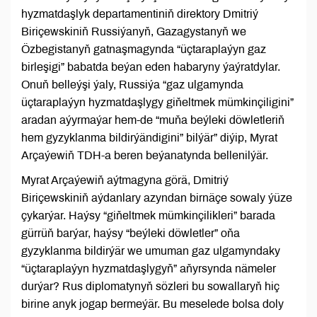
hyzmatdaşlyk departamentiniň direktory Dmitriý
Biriçewskiniň Russiýanyň, Gazagystanyň we
Özbegistanyň gatnaşmagynda “üçtaraplaýyn gaz
birleşigi” babatda beýan eden habaryny ýaýratdylar.
Onuň belleýşi ýaly, Russiýa “gaz ulgamynda
üçtaraplaýyn hyzmatdaşlygy giňeltmek mümkinçiligini”
aradan aýyrmaýar hem-de “muňa beýleki döwletleriň
hem gyzyklanma bildirýändigini” bilýär” diýip, Myrat
Arçaýewiň TDH-a beren beýanatynda bellenilýär.
Myrat Arçaýewiň aýtmagyna görä, Dmitriý
Biriçewskiniň aýdanlary azyndan birnäçe sowaly ýüze
çykarýar. Haýsy “giňeltmek mümkinçilikleri” barada
gürrüň barýar, haýsy “beýleki döwletler” oňa
gyzyklanma bildirýär we umuman gaz ulgamyndaky
“üçtaraplaýyn hyzmatdaşlygyň” aňyrsynda nämeler
durýar? Rus diplomatynyň sözleri bu sowallaryň hiç
birine anyk jogap bermeýär. Bu meselede bolsa doly