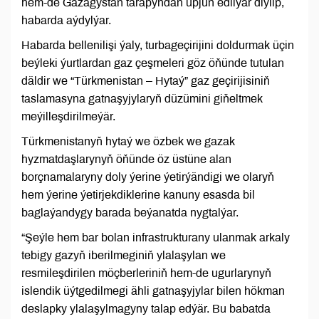
hem-de Gazagystan tarapyndan üpjün edilýär diýlip,
habarda aýdylýar.
Habarda bellenilişi ýaly, turbageçirijini doldurmak üçin
beýleki ýurtlardan gaz çeşmeleri göz öňünde tutulan
däldir we “Türkmenistan – Hytaý” gaz geçirijisiniň
taslamasyna gatnaşyjylaryň düzümini giňeltmek
meýilleşdirilmeýär.
Türkmenistanyň hytaý we özbek we gazak
hyzmatdaşlarynyň öňünde öz üstüne alan
borçnamalaryny doly ýerine ýetirýändigi we olaryň
hem ýerine ýetirjekdiklerine kanuny esasda bil
baglaýandygy barada beýanatda nygtalýar.
“Şeýle hem bar bolan infrastrukturany ulanmak arkaly
tebigy gazyň iberilmeginiň ylalaşylan we
resmileşdirilen möçberleriniň hem-de ugurlarynyň
islendik üýtgedilmegi ähli gatnaşyjylar bilen hökman
deslapky ylalaşylmagyny talap edýär. Bu babatda