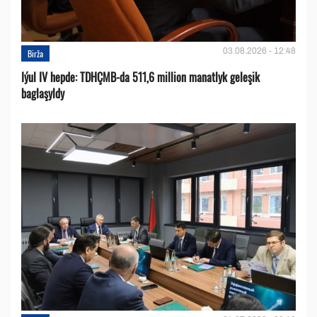
03.08.2026 - 12:48
Birža
Iýul IV hepde: TDHÇMB-da 511,6 million manatlyk geleşik
baglaşyldy