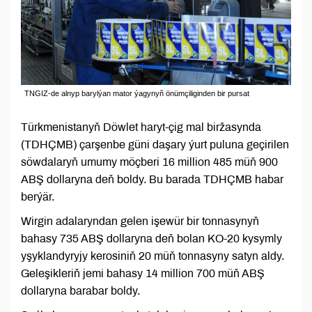
TNGIZ-de alnyp barylýan mator ýagynyň önümçiliginden bir pursat
Türkmenistanyň Döwlet haryt-çig mal biržasynda
(TDHÇMB) çarşenbe güni daşary ýurt puluna geçirilen
söwdalaryň umumy möçberi 16 million 485 müň 900
ABŞ dollaryna deň boldy. Bu barada TDHÇMB habar
berýär.
Wirgin adalaryndan gelen işewür bir tonnasynyň
bahasy 735 ABŞ dollaryna deň bolan KO-20 kysymly
yşyklandyryjy kerosiniň 20 müň tonnasyny satyn aldy.
Geleşikleriň jemi bahasy 14 million 700 müň ABŞ
dollaryna barabar boldy.