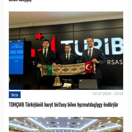
22.07.2026 - 15:49
Birža
TDHÇMB Türkiýäniň haryt biržasy bilen hyzmatdaşlygy ösdürýär