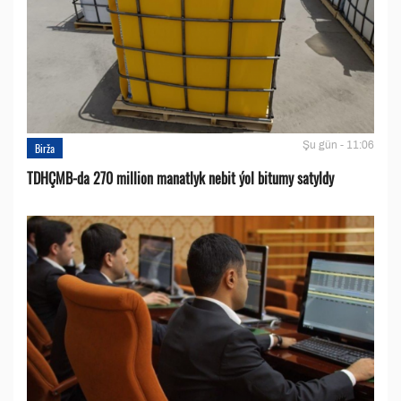
Şu gün - 11:06
Birža
TDHÇMB-da 270 million manatlyk nebit ýol bitumy satyldy