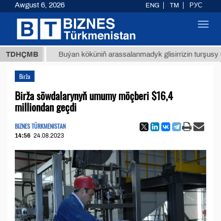
Awgust 6, 2026
ENG
TM
РУС
Toggl
navig
МТ
$12
TDHÇMB
Buýan köküniň arassalanmadyk glisirrizin turşusy (t.)
Birža
Birža söwdalarynyň umumy möçberi $16,4
milliondan geçdi
BIZNES TÜRKMENISTAN
14:56
24.08.2023