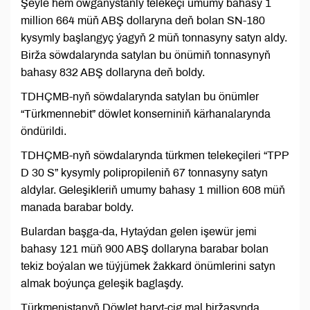
Şeýle hem owganystanly telekeçi umumy bahasy 1
million 664 müň ABŞ dollaryna deň bolan SN-180
kysymly başlangyç ýagyň 2 müň tonnasyny satyn aldy.
Birža söwdalarynda satylan bu önümiň tonnasynyň
bahasy 832 ABŞ dollaryna deň boldy.
TDHÇMB-nyň söwdalarynda satylan bu önümler
“Türkmennebit” döwlet konserniniň kärhanalarynda
öndürildi.
TDHÇMB-nyň söwdalarynda türkmen telekeçileri “TPP
D 30 S” kysymly polipropileniň 67 tonnasyny satyn
aldylar. Geleşikleriň umumy bahasy 1 million 608 müň
manada barabar boldy.
Bulardan başga-da, Hytaýdan gelen işewür jemi
bahasy 121 müň 900 ABŞ dollaryna barabar bolan
tekiz boýalan we tüýjümek žakkard önümlerini satyn
almak boýunça geleşik baglaşdy.
Türkmenistanyň Döwlet haryt-çig mal biržasynda