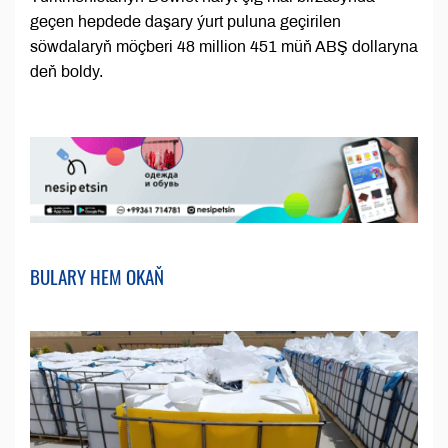
geçen hepdede daşary ýurt puluna geçirilen
söwdalaryň möçberi 48 million 451 müň ABŞ dollaryna
deň boldy.
BULARY HEM OKAŇ