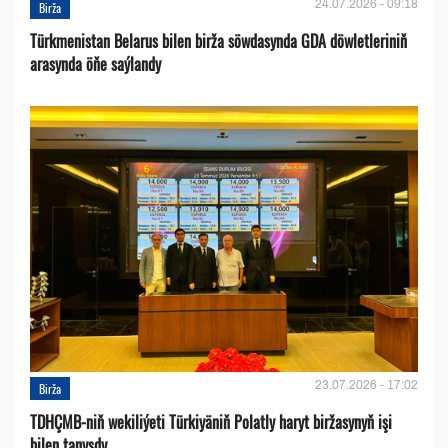
24.07.2026 - 09:18
Birža
Türkmenistan Belarus bilen birža söwdasynda GDA döwletleriniň
arasynda öňe saýlandy
23.07.2026 - 17:02
Birža
TDHÇMB-niň wekiliýeti Türkiyäniň Polatly haryt biržasynyň işi
bilen tanyşdy