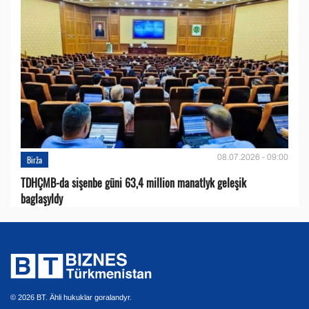
08.07.2026 - 09:00
Birža
TDHÇMB-da sişenbe güni 63,4 million manatlyk geleşik
baglaşyldy
© 2026 BT. Ähli hukuklar goralandyr.