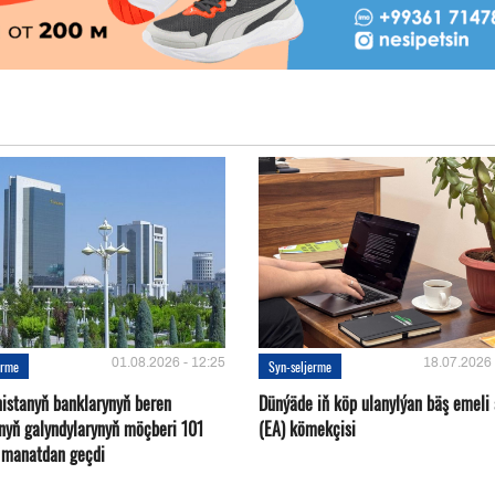
01.08.2026 - 12:25
18.07.2026 
erme
Syn-seljerme
istanyň banklarynyň beren
Dünýäde iň köp ulanylýan bäş emeli
ynyň galyndylarynyň möçberi 101
(EA) kömekçisi
d manatdan geçdi