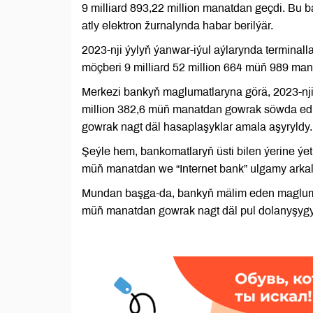
9 milliard 893,22 million manatdan geçdi. Bu
atly elektron žurnalynda habar berilýär.
2023-nji ýylyň ýanwar-iýul aýlarynda terminal
möçberi 9 milliard 52 million 664 müň 989 man
Merkezi bankyň maglumatlaryna görä, 2023-nji
million 382,6 müň manatdan gowrak söwda edil
gowrak nagt däl hasaplaşyklar amala aşyryldy.
Şeýle hem, bankomatlaryň üsti bilen ýerine ýe
müň manatdan we “Internet bank” ulgamy arkal
Mundan başga-da, bankyň mälim eden maglumatl
müň manatdan gowrak nagt däl pul dolanyşygy