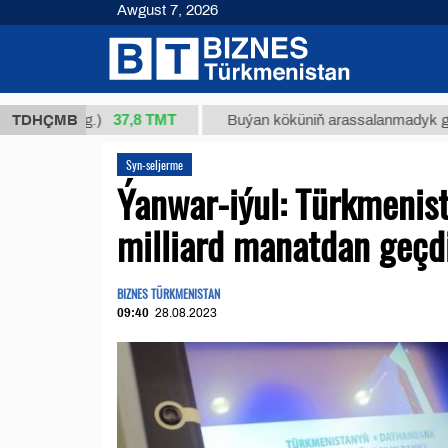
Awgust 7, 2026
37,8 ТМТ
/1 (kg.)
TDHÇMB
Buýan köküniň arassalanmadyk glisirrizin 
Syn-seljerme
Ýanwar-iýul: Türkmenis
milliard manatdan geçd
BIZNES TÜRKMENISTAN
09:40
28.08.2023