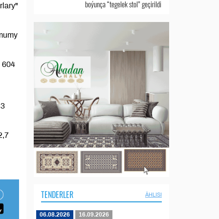
boýunça “tegelek stol” geçirildi
lary"
umumy
y 604
,3
2,7
TENDERLER
ÄHLISI
06.08.2026
16.09.2026