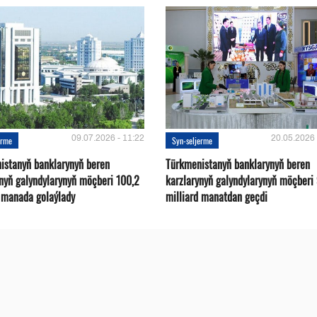
09.07.2026 - 11:22
20.05.2026 
erme
Syn-seljerme
istanyň banklarynyň beren
Türkmenistanyň banklarynyň beren
ynyň galyndylarynyň möçberi 100,2
karzlarynyň galyndylarynyň möçberi
d manada golaýlady
milliard manatdan geçdi