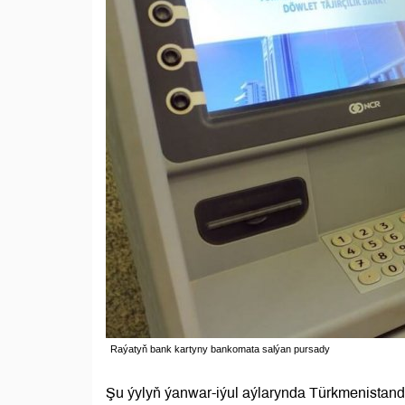
Raýatyň bank kartyny bankomata salýan pursady
Şu ýylyň ýanwar-iýul aýlarynda Türkmenistan