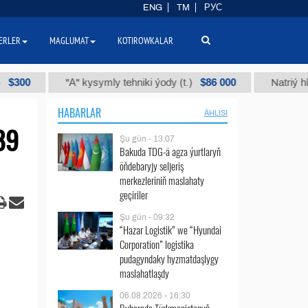
ENG
TM
РУС
ERLER
MAGLUMAT
KOTIROWKALAR
$86 000
"А" kysymly tehniki ýody (t.)
Natriý hlorly (na
HABARLAR
ÄHLISI
89
Şu gün - 13:07
Bakuda TDG-ä agza ýurtlaryň
öňdebaryjy seljeriş
merkezleriniň maslahaty
geçiriler
Şu gün - 09:32
“Hazar Logistik” we “Hyundai
Corporation” logistika
pudagyndaky hyzmatdaşlygy
maslahatlaşdy
06.08.2026 - 16:30