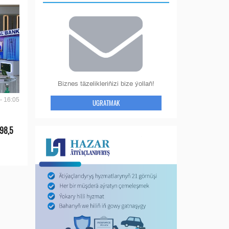
Biznes täzelikleriňizi bize ýollaň!
- 16:05
UGRATMAK
 98,5