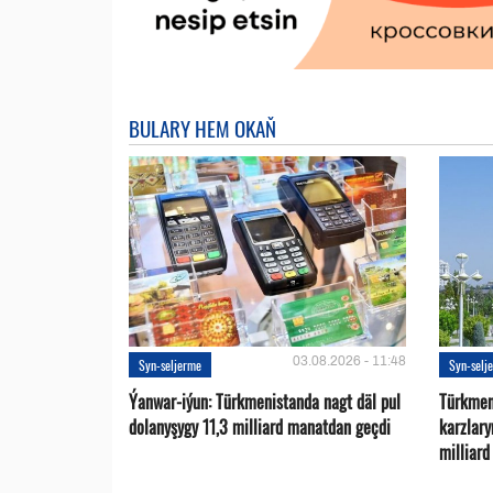
BULARY HEM OKAŇ
03.08.2026 - 11:48
Syn-seljerme
Syn-selj
Ýanwar-iýun: Türkmenistanda nagt däl pul
Türkmen
dolanyşygy 11,3 milliard manatdan geçdi
karzlar
milliar