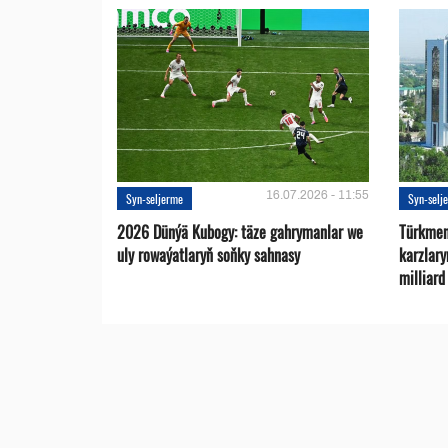
16.07.2026 - 11:55
Syn-seljerme
Syn-selj
2026 Dünýä Kubogy: täze gahrymanlar we
Türkmen
uly rowaýatlaryň soňky sahnasy
karzlar
milliar