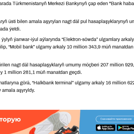
 barada Türkmenistanyň Merkezi Bankynyň çap eden "Bank habar
laryň üsti bilen amala aşyrylan nagt däl pul hasaplaşyklarynyň 
ada ýetdi.
 ýylyň ýanwar-iýul aýlarynda “Elektron-söwda” ulgamlary arkal
ip, “Mobil bank” ulgamy arkaly 10 million 343,9 müň manatdan
tirilen nagt däl hasaplaşyklaryň umumy möçberi 207 million 929
y 1 million 281,1 müň manatdan geçdi.
aryna görä, “Halkbank terminal” ulgamy arkaly 16 million 62
 amala aşyryldy.