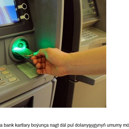
da bank kartlary boýunça nagt däl pul dolanyşygynyň umumy mö