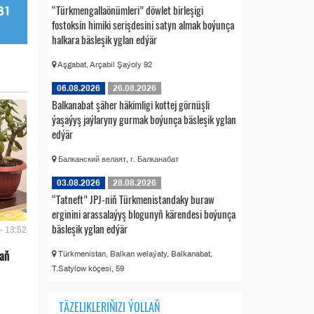
“Türkmengallaönümleri” döwlet birleşigi
fostoksin himiki serişdesini satyn almak boýunça
halkara bäsleşik yglan edýär
Aşgabat, Arçabil Şaýoly 92
06.08.2026
26.08.2026
Balkanabat şäher häkimligi kottej görnüşli
ýaşaýyş jaýlaryny gurmak boýunça bäsleşik yglan
edýär
Балканский велаят, г. Балканабат
03.08.2026
28.08.2026
“Tatneft” JPJ-niň Türkmenistandaky buraw
erginini arassalaýyş blogunyň kärendesi boýunça
bäsleşik yglan edýär
- 13:52
 aň
Türkmenistan, Balkan welaýaty, Balkanabat,
T.Satylow köçesi, 59
TÄZELIKLERIŇIZI ÝOLLAŇ