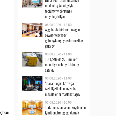
Buharada Türkmenistanyň
medeni-syýahatçylyk
toplumyny döretmek
meýilleşdirilýär
06.08.2026 - 13:50
Aşgabatda türkmen-owgan
söwda-ykdysady
gatnaşyklaryny ösdürmeklige
garaldy
06.08.2026 - 11:06
TDHÇMB-da 270 million
manatlyk nebit ýol bitumy
satyldy
06.08.2026 - 11:03
“Hazar Logistik” owgan
wekiliýeti bilen logistika
meselelerini maslahatlaşdy
06.08.2026 - 10:55
Türkmenistanda ene süýdi bilen
iýmitlendirmegi goldamak
çberi