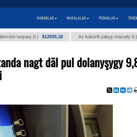
HABARLAR
MAKALALAR
PUDAKLAR
TEND
$12935,18
$300
turşusy (t.)
Az kükürtli ýakyş mazudy (t.)
tanda nagt däl pul dolanyşygy 9,
i