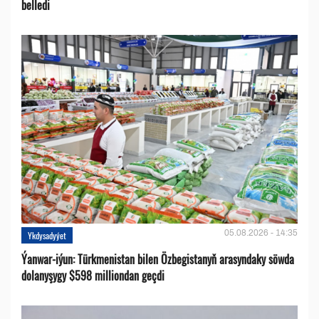
belledi
05.08.2026 - 14:35
Ykdysadyýet
Ýanwar-iýun: Türkmenistan bilen Özbegistanyň arasyndaky söwda
dolanyşygy $598 milliondan geçdi