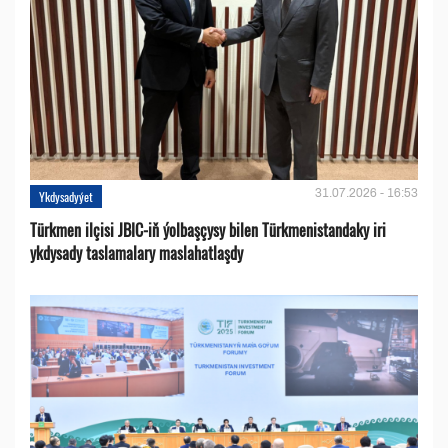
31.07.2026 - 16:53
Ykdysadyýet
Türkmen ilçisi JBIC-iň ýolbaşçysy bilen Türkmenistandaky iri
ykdysady taslamalary maslahatlaşdy