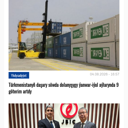
04.08.2026 - 16:57
Ykdysadyýet
Türkmenistanyň daşary söwda dolanyşygy ýanwar-iýul aýlarynda 9
göterim artdy