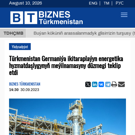
Awgust 10, 2026
ENG
TM
РУС
Toggl
navig
Т
$129
TDHÇMB
Buýan köküniň arassalanmadyk glisirrizin turşusy (t.)
Ykdysadyýet
Türkmenistan Germaniýa ikitaraplaýyn energetika
hyzmatdaşlygynyň meýilnamasyny düzmegi teklip
etdi
BIZNES TÜRKMENISTAN
14:30
30.09.2023