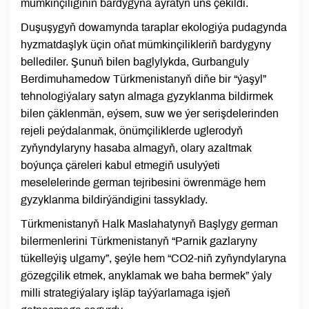
mümkinçiliginiň bardygyna aýratyn üns çekildi.
Duşuşygyň dowamynda taraplar ekologiýa pudagynda
hyzmatdaşlyk üçin oňat mümkinçilikleriň bardygyny
bellediler. Şunuň bilen baglylykda, Gurbanguly
Berdimuhamedow Türkmenistanyň diňe bir “ýaşyl”
tehnologiýalary satyn almaga gyzyklanma bildirmek
bilen çäklenmän, eýsem, suw we ýer serişdelerinden
rejeli peýdalanmak, önümçiliklerde uglerodyň
zyňyndylaryny hasaba almagyň, olary azaltmak
boýunça çäreleri kabul etmegiň usulyýeti
meselelerinde german tejribesini öwrenmäge hem
gyzyklanma bildirýändigini tassyklady.
Türkmenistanyň Halk Maslahatynyň Başlygy german
bilermenlerini Türkmenistanyň “Parnik gazlaryny
tükelleýiş ulgamy”, şeýle hem “CO2-niň zyňyndylaryna
gözegçilik etmek, anyklamak we baha bermek” ýaly
milli strategiýalary işläp taýýarlamaga işjeň