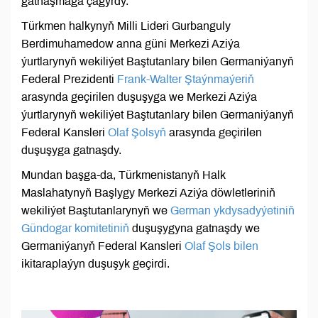
gatnaşmaga çagyrdy.
Türkmen halkynyň Milli Lideri Gurbanguly
Berdimuhamedow anna güni Merkezi Aziýa
ýurtlarynyň wekiliýet Baştutanlary bilen Germaniýanyň
Federal Prezidenti
Frank-Walter Ştaýnmaýeriň
arasynda geçirilen duşuşyga we Merkezi Aziýa
ýurtlarynyň wekiliýet Baştutanlary bilen Germaniýanyň
Federal Kansleri
Olaf Şolsyň
arasynda geçirilen
duşuşyga gatnaşdy.
Mundan başga-da, Türkmenistanyň Halk
Maslahatynyň Başlygy Merkezi Aziýa döwletleriniň
wekiliýet Baştutanlarynyň we
German ykdysadyýetiniň
Gündogar komitetiniň
duşuşygyna gatnaşdy we
Germaniýanyň Federal Kansleri
Olaf Şols bilen
ikitaraplaýyn duşuşyk geçirdi.