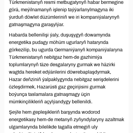
Türkmenistanyň resmi metbugatynyň habar bermegine
görä, meýilnamanyň işlenip taýýarlanylmagyna iki
ýurduň döwlet düzümleriniň we iri kompaniýalarynyň
gatnaşmagyna garaşylýar.
Habarda bellenilişi ýaly, duşuşygyň dowamynda
energetika pudagy möhüm ugurlaryň hatarynda
görkezilip, bu ugurda Germaniýanyň kompaniýalaryna
Türkmenistanyň nebitgaz hem-de gazhimiýa
toplumlarynyň täze desgalaryny gurmak we häzirki
wagtda hereket edýänlerini döwrebaplaşdyrmak,
Hazar deňziniň ýalpaklygynda nebitgaz serişdelerini
özleşdirmek, Hazarüsti gaz geçirijisini gurmak
boýunça taslamalara gatnaşmagy üçin
mümkinçilikleriň açylýandygy bellenildi.
Şeýle hem gepleşikleriň barşynda wodorod
energetikasy hem-de metanyň zyňyndylaryny azaltmak
ulgamlarynda bilelikde tagalla etmegiň uly