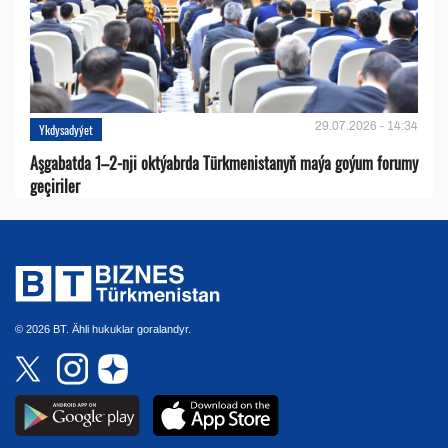
29.07.2026 - 14:34
Ykdysadyýet
Aşgabatda 1–2-nji oktýabrda Türkmenistanyň maýa goýum forumy
geçiriler
© 2026 BT. Ähli hukuklar goralandyr.