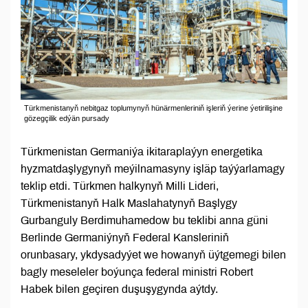
Türkmenistanyň nebitgaz toplumynyň hünärmenleriniň işleriň ýerine ýetirilişine
gözegçilik edýän pursady
Türkmenistan Germaniýa ikitaraplaýyn energetika
hyzmatdaşlygynyň meýilnamasyny işläp taýýarlamagy
teklip etdi. Türkmen halkynyň Milli Lideri,
Türkmenistanyň Halk Maslahatynyň Başlygy
Gurbanguly Berdimuhamedow bu teklibi anna güni
Berlinde Germaniýnyň Federal Kansleriniň
orunbasary, ykdysadyýet we howanyň üýtgemegi bilen
bagly meseleler boýunça federal ministri Robert
Habek bilen geçiren duşuşygynda aýtdy.