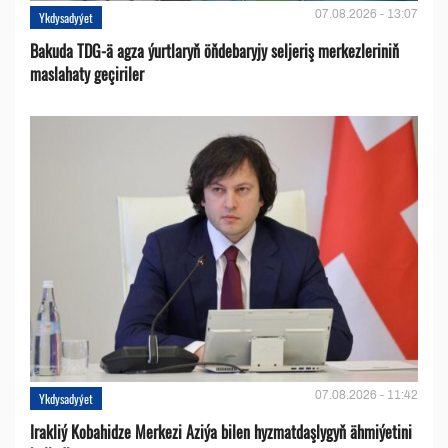
07.08.2026 - 13:07
Ykdysadyýet
Bakuda TDG-ä agza ýurtlaryň öňdebaryjy seljeriş merkezleriniň
maslahaty geçiriler
07.08.2026 - 11:42
Ykdysadyýet
Irakliý Kobahidze Merkezi Aziýa bilen hyzmatdaşlygyň ähmiýetini