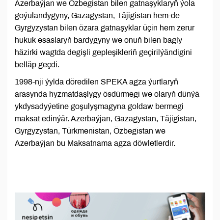
Azerbaýjan we Özbegistan bilen gatnaşyklaryň ýola
goýulandygyny, Gazagystan, Täjigistan hem-de
Gyrgyzystan bilen özara gatnaşyklar üçin hem zerur
hukuk esaslaryň bardygyny we onuň bilen bagly
häzirki wagtda degişli gepleşikleriň geçirilýändigini
belläp geçdi.
1998-nji ýylda döredilen SPEKA agza ýurtlaryň
arasynda hyzmatdaşlygy ösdürmegi we olaryň dünýä
ykdysadyýetine goşulyşmagyna goldaw bermegi
maksat edinýär. Azerbaýjan, Gazagystan, Täjigistan,
Gyrgyzystan, Türkmenistan, Özbegistan we
Azerbaýjan bu Maksatnama agza döwletlerdir.