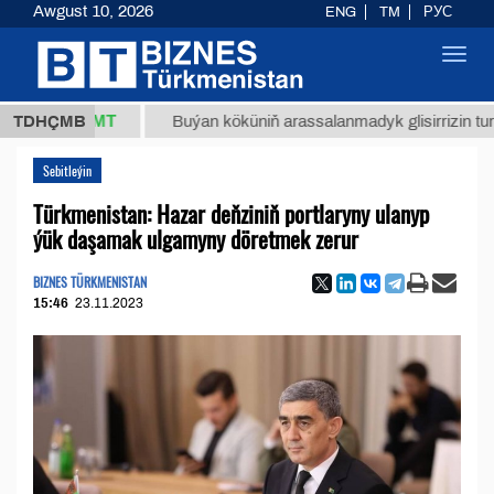
Awgust 10, 2026
ENG
TM
РУС
Toggl
navig
7,8 ТМТ
TDHÇMB
Buýan köküniň arassalanmadyk glisirrizin turşusy (t.
Sebitleýin
Türkmenistan: Hazar deňziniň portlaryny ulanyp
ýük daşamak ulgamyny döretmek zerur
BIZNES TÜRKMENISTAN
15:46
23.11.2023