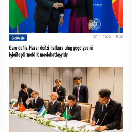
07.11.2023 - 15:30
Sebitleýin
Gara deňiz-Hazar deňzi halkara ulag geçelgesini
işjeňleşdirmeklik maslahatlaşyldy