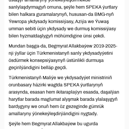
sanlylaşdyrmagyň ornuna, şeýle hem SPEKA ýurtlary
bilen halkara guramalarynyň, hususan-da BMG-nyň
Ýewropa ykdysady komissiýasy, Aziýa we Ýuwaş
umman sebiti üçin ykdysady we durmuş komissiýasy
bilen hyzmatdaşlygyň möhümdigine ünsi çekdi.
Mundan başga-da, Begmyrat Allakbaýew 2019-2025-
nji ýyllar üçin Türkmenistanyň sanly ykdysadyýetini
ösdürmek konsepsiýasynyň üstünlikli durmuşa
geçirilýändigini belläp geçdi.
Türkmenistanyň Maliýe we ykdysadyýet ministriniň
orunbasary häzirki wagtda SPEKA ýurtlarynyň
arasynda, esasan hem ikitaraplaýyn esasda, daşalýan
harytlar barada maglumat alyşmak barada ylalaşygyň
bardygyny we onuň hem öz gezeginde gümrük
amallaryny ýönekeýleşdirýändigini nygtady.
Şeýle hem Begmyrat Allakbaýew bu ugurda