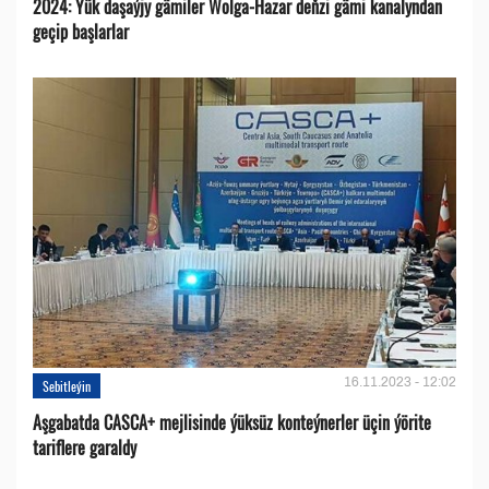
2024: Ýük daşaýjy gämiler Wolga-Hazar deňzi gämi kanalyndan
geçip başlarlar
16.11.2023 - 12:02
Sebitleýin
Aşgabatda CASCA+ mejlisinde ýüksüz konteýnerler üçin ýörite
tariflere garaldy