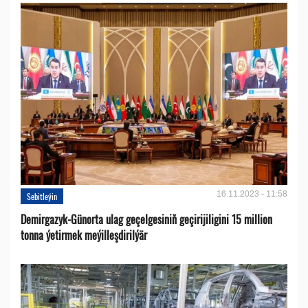
16.11.2023 - 11:58
Sebitleýin
Demirgazyk-Günorta ulag geçelgesiniň geçirijiligini 15 million
tonna ýetirmek meýilleşdirilýär