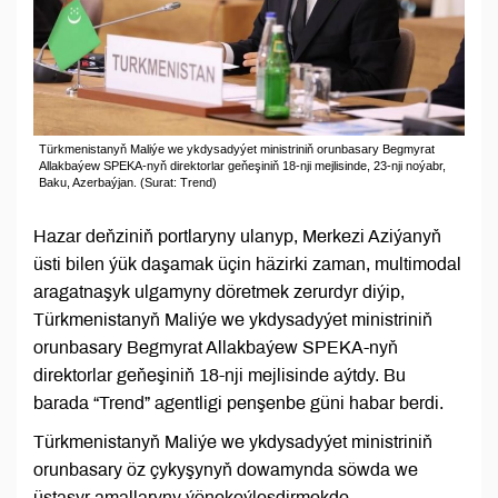
Türkmenistanyň Maliýe we ykdysadyýet ministriniň orunbasary Begmyrat
Allakbaýew SPEKA-nyň direktorlar geňeşiniň 18-nji mejlisinde, 23-nji noýabr,
Baku, Azerbaýjan. (Surat: Trend)
Hazar deňziniň portlaryny ulanyp, Merkezi Aziýanyň
üsti bilen ýük daşamak üçin häzirki zaman, multimodal
aragatnaşyk ulgamyny döretmek zerurdyr diýip,
Türkmenistanyň Maliýe we ykdysadyýet ministriniň
orunbasary Begmyrat Allakbaýew SPEKA-nyň
direktorlar geňeşiniň 18-nji mejlisinde aýtdy. Bu
barada “Trend” agentligi penşenbe güni habar berdi.
Türkmenistanyň Maliýe we ykdysadyýet ministriniň
orunbasary öz çykyşynyň dowamynda söwda we
üstaşyr amallaryny ýönekeýleşdirmekde