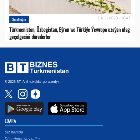
04.11.2023 - 10:47
Sebitleýin
Türkmenistan, Özbegistan, Eýran we Türkiýe Ýewropa uzaýan ulag
geçelgesini dörederler
© 2026 BT. Ähli hukuklar goralandyr.
EDARA
Biz barada
Düzgünler we şertler