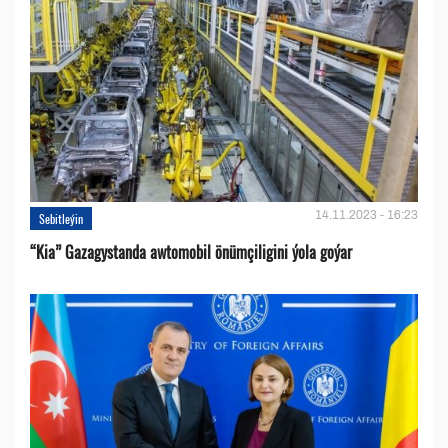
14.11.2023 - 16:23
Sebitleýin
“Kia” Gazagystanda awtomobil önümçiligini ýola goýar