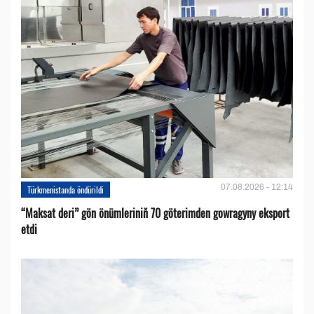
07.08.2026 - 12:14
Türkmenistanda öndürildi
“Maksat deri” gön önümleriniň 70 göterimden gowragyny eksport
etdi