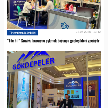
28.07.2026 - 13:42
Türkmenistanda öndürildi
“Täç hil” Gruziýa bazaryna çykmak boýunça gepleşikleri geçirýär