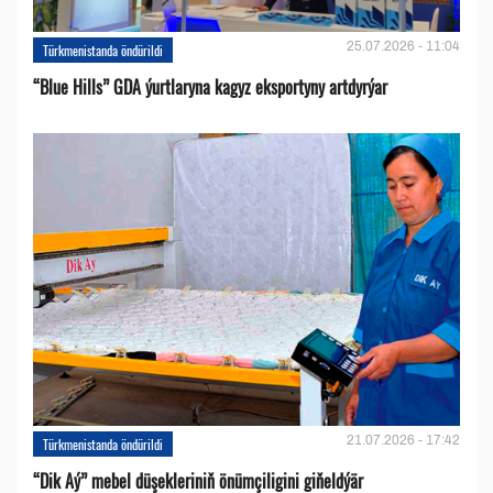
25.07.2026 - 11:04
Türkmenistanda öndürildi
“Blue Hills” GDA ýurtlaryna kagyz eksportyny artdyrýar
21.07.2026 - 17:42
Türkmenistanda öndürildi
“Dik Aý” mebel düşekleriniň önümçiligini giňeldýär