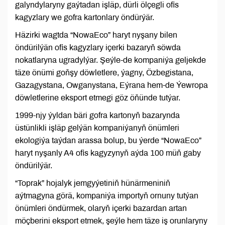
galyndylaryny gaýtadan işläp, dürli ölçegli ofis
kagyzlary we gofra kartonlary öndürýär.
Häzirki wagtda “NowaEco” haryt nyşany bilen
öndürilýän ofis kagyzlary içerki bazaryň söwda
nokatlaryna ugradylýar. Şeýle-de kompaniýa geljekde
täze önümi goňşy döwletlere, ýagny, Özbegistana,
Gazagystana, Owganystana, Eýrana hem-de Ýewropa
döwletlerine eksport etmegi göz öňünde tutýar.
1999-njy ýyldan bäri gofra kartonyň bazarynda
üstünlikli işläp gelýän kompaniýanyň önümleri
ekologiýa taýdan arassa bolup, bu ýerde “NowaEco”
haryt nyşanly A4 ofis kagyzynyň aýda 100 müň gaby
öndürilýär.
“Toprak” hojalyk jemgyýetiniň hünärmeniniň
aýtmagyna görä, kompaniýa importyň ornuny tutýan
önümleri öndürmek, olaryň içerki bazardan artan
möçberini eksport etmek, şeýle hem täze iş orunlaryny