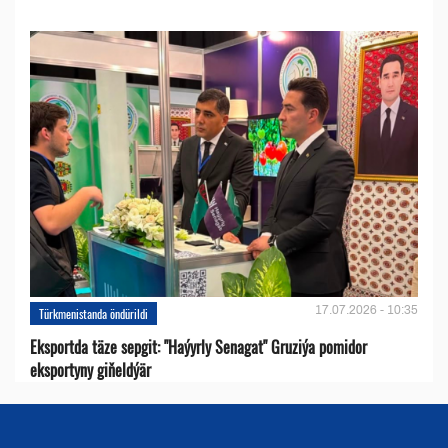
17.07.2026 - 10:35
Türkmenistanda öndürildi
Eksportda täze sepgit: "Haýyrly Senagat" Gruziýa pomidor
eksportyny giňeldýär