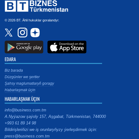
© 2026 BT. Ähli hukuklar goralandyr.
EDARA
Biz barada
Düzgünler we şertler
Şahsy maglumatlaryň goragy
Habarlaşmak üçin
HABARLAŞMAK ÜÇIN
info@business.com.tm
A.Nyýazow şaýoly 157, Aşgabat, Türkmenistan, 744000
+993 61 89 14 98
Bildirişleriňizi we iş orunlaryňyzy ýerleşdirmek üçin:
press@business.com.tm