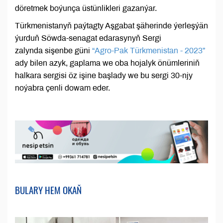
döretmek boýunça üstünlikleri gazanýar.
Türkmenistanyň paýtagty Aşgabat şäherinde ýerleşýän
ýurduň Söwda-senagat edarasynyň Sergi
zalynda sişenbe güni
“Agro-Pak Türkmenistan - 2023”
ady bilen azyk, gaplama we oba hojalyk önümleriniň
halkara sergisi öz işine başlady we bu sergi 30-njy
noýabra çenli dowam eder.
BULARY HEM OKAŇ