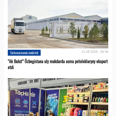
01.08.2026 - 09:38
Türkmenistanda öndürildi
“Ak Bulut” Özbegistana uly mukdarda asma potoloklaryny eksport
etdi