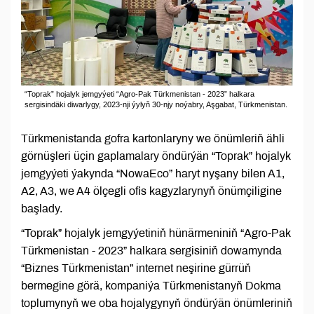
“Toprak” hojalyk jemgyýeti “Agro-Pak Türkmenistan - 2023” halkara
sergisindäki diwarlygy, 2023-nji ýylyň 30-njy noýabry, Aşgabat, Türkmenistan.
Türkmenistanda gofra kartonlaryny we önümleriň ähli
görnüşleri üçin gaplamalary öndürýän “Toprak” hojalyk
jemgyýeti ýakynda “NowaEco” haryt nyşany bilen A1,
A2, A3, we A4 ölçegli ofis kagyzlarynyň önümçiligine
başlady.
“Toprak” hojalyk jemgyýetiniň hünärmeniniň “Agro-Pak
Türkmenistan - 2023” halkara sergisiniň dowamynda
“Biznes Türkmenistan” internet neşirine gürrüň
bermegine görä, kompaniýa Türkmenistanyň Dokma
toplumynyň we oba hojalygynyň öndürýän önümleriniň