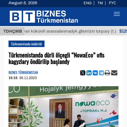
Awgust 8, 2026
ENG
TM
РУС
Toggl
navig
$12935,18
Buýan köküniň arassalanmadyk glisirrizin turşusy (t.)
TDHÇMB
Türkmenistanda öndürildi
Türkmenistanda dürli ölçegli “NowaEco” ofis
kagyzlary öndürilip başlandy
BIZNES TÜRKMENISTAN
15:15
30.11.2023