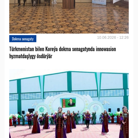
10.06.2026 - 12:26
Dokma senagaty
Türkmenistan bilen Koreýa dokma senagatynda innowasion
hyzmatdaşlygy ösdürýär