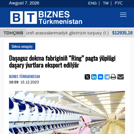
Awgust 7, 2026
ENG
TM
РУС
Toggl
navig
$12935,18
 köküniň arassalanmadyk glisirrizin turşusy (t.)
TDHÇMB
Dokma senagaty
Daşoguz dokma fabriginiň “Ring” pagta ýüplügi
daşary ýurtlara eksport edilýär
BIZNES TÜRKMENISTAN
10:59
15.12.2023