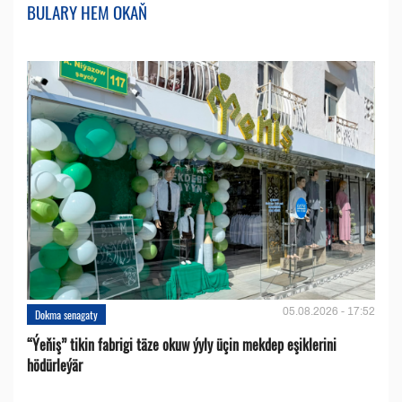
BULARY HEM OKAŇ
05.08.2026 - 17:52
Dokma senagaty
“Ýeňiş” tikin fabrigi täze okuw ýyly üçin mekdep eşiklerini
hödürleýär