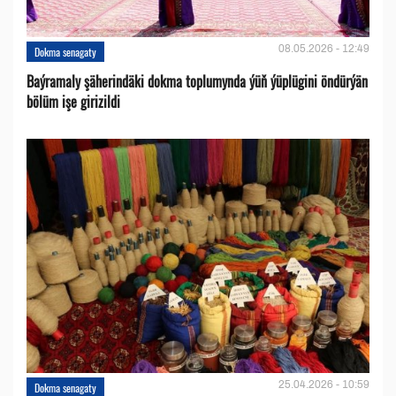
08.05.2026 - 12:49
Dokma senagaty
Baýramaly şäherindäki dokma toplumynda ýüň ýüplügini öndürýän
bölüm işe girizildi
25.04.2026 - 10:59
Dokma senagaty