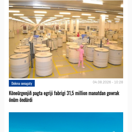
04.08.2026 - 10:28
Dokma senagaty
Köneürgenjiň pagta egriji fabrigi 31,5 million manatdan gowrak
önüm öndürdi