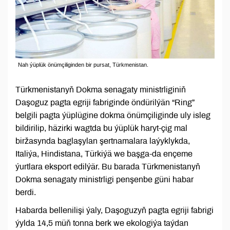
Nah ýüplük önümçiliginden bir pursat, Türkmenistan.
Türkmenistanyň Dokma senagaty ministrliginiň
Daşoguz pagta egriji fabriginde öndürilýän “Ring”
belgili pagta ýüplügine dokma önümçiliginde uly isleg
bildirilip, häzirki wagtda bu ýüplük haryt-çig mal
biržasynda baglaşylan şertnamalara laýyklykda,
Italiýa, Hindistana, Türkiýä we başga-da ençeme
ýurtlara eksport edilýär. Bu barada Türkmenistanyň
Dokma senagaty ministrligi penşenbe güni habar
berdi.
Habarda bellenilişi ýaly, Daşoguzyň pagta egriji fabrigi
ýylda 14,5 müň tonna berk we ekologiýa taýdan