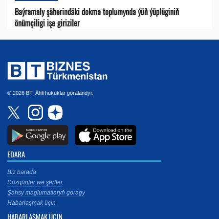
Baýramaly şäherindäki dokma toplumynda ýüň ýüplüginiň
önümçiligi işe giriziler
© 2026 BT. Ähli hukuklar goralandyr.
EDARA
Biz barada
Düzgünler we şertler
Şahsy maglumatlaryň goragy
Habarlaşmak üçin
HABARLAŞMAK ÜÇIN