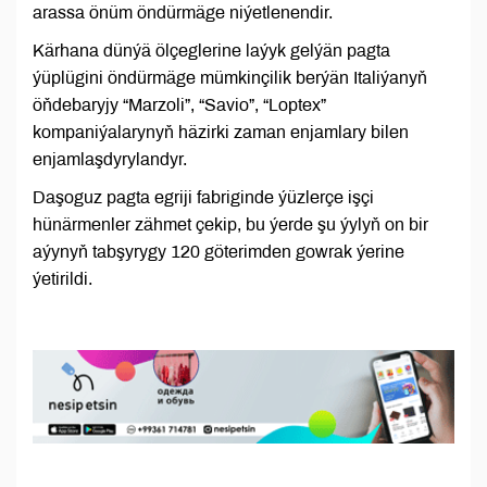
arassa önüm öndürmäge niýetlenendir.
Kärhana dünýä ölçeglerine laýyk gelýän pagta
ýüplügini öndürmäge mümkinçilik berýän Italiýanyň
öňdebaryjy “Marzoli”, “Savio”, “Loptex”
kompaniýalarynyň häzirki zaman enjamlary bilen
enjamlaşdyrylandyr.
Daşoguz pagta egriji fabriginde ýüzlerçe işçi
hünärmenler zähmet çekip, bu ýerde şu ýylyň on bir
aýynyň tabşyrygy 120 göterimden gowrak ýerine
ýetirildi.