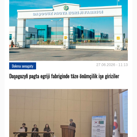
27.06.2026 - 11:13
Dokma senagaty
Daşoguzyň pagta egriji fabriginde täze önümçilik işe giriziler