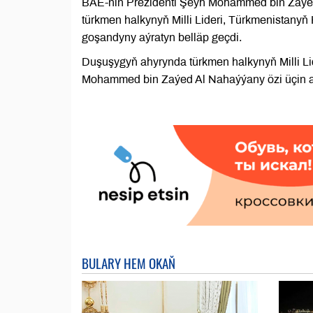
BAE-niň Prezidenti Şeýh Mohammed bin Zaýed
türkmen halkynyň Milli Lideri, Türkmenistan
goşandyny aýratyn belläp geçdi.
Duşuşygyň ahyrynda türkmen halkynyň Milli 
Mohammed bin Zaýed Al Nahaýýany özi üçin a
BULARY HEM OKAŇ