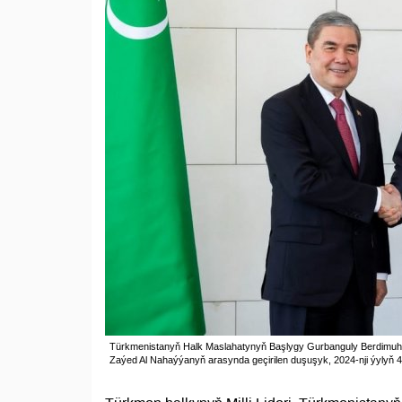
Türkmenistanyň Halk Maslahatynyň Başlygy Gurbanguly Berdimuham
Zaýed Al Nahaýýanyň arasynda geçirilen duşuşyk, 2024-nji ýylyň 