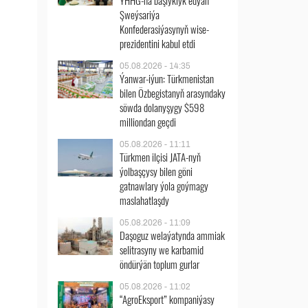
ÝHHG-na başlyklyk edýän
Şweýsariýa
Konfederasiýasynyň wise-
prezidentini kabul etdi
05.08.2026 - 14:35
Ýanwar-iýun: Türkmenistan
bilen Özbegistanyň arasyndaky
söwda dolanyşygy $598
milliondan geçdi
05.08.2026 - 11:11
Türkmen ilçisi JATA-nyň
ýolbaşçysy bilen göni
gatnawlary ýola goýmagy
maslahatlaşdy
05.08.2026 - 11:09
Daşoguz welaýatynda ammiak
selitrasyny we karbamid
öndürýän toplum gurlar
05.08.2026 - 11:02
“AgroEksport” kompaniýasy