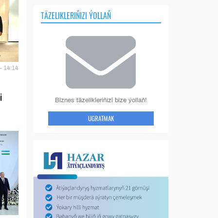
TÄZELIKLERIŇIZI ÝOLLAŇ
- 14:14
i
Biznes täzelikleriňizi bize ýollaň!
UGRATMAK