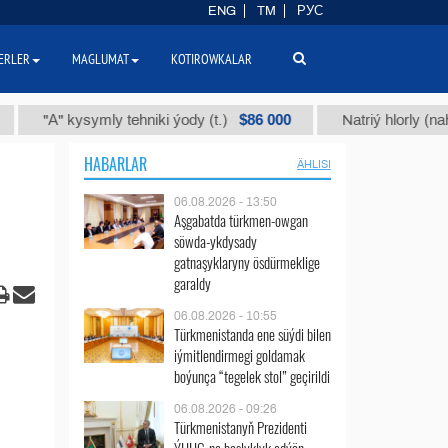
ENG
TM
РУС
ERLER
MAGLUMAT
KOTIROWKALAR
$86 000
А" kysymly tehniki ýody (t.)
Natriý hlorly (nahar duzy
HABARLAR
ÄHLISI
06.08.2026 - 13:50
Aşgabatda türkmen-owgan
söwda-ykdysady
gatnaşyklaryny ösdürmeklige
garaldy
06.08.2026 - 10:55
Türkmenistanda ene süýdi bilen
iýmitlendirmegi goldamak
boýunça “tegelek stol” geçirildi
06.08.2026 - 09:26
Türkmenistanyň Prezidenti