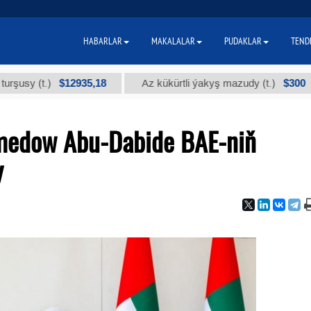
HABARLAR
MAKALALAR
PUDAKLAR
TEND
$12935,18
$300
(t.)
Az kükürtli ýakyş mazudy (t.)
"
medow Abu-Dabide BAE-niň
y