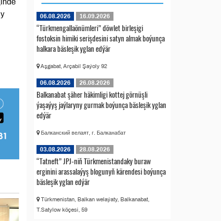
ginde
ly
06.08.2026
16.09.2026
“Türkmengallaönümleri” döwlet birleşigi
fostoksin himiki serişdesini satyn almak boýunça
halkara bäsleşik yglan edýär
Aşgabat, Arçabil Şaýoly 92
06.08.2026
26.08.2026
Balkanabat şäher häkimligi kottej görnüşli
ýaşaýyş jaýlaryny gurmak boýunça bäsleşik yglan
edýär
Балканский велаят, г. Балканабат
03.08.2026
28.08.2026
“Tatneft” JPJ-niň Türkmenistandaky buraw
erginini arassalaýyş blogunyň kärendesi boýunça
bäsleşik yglan edýär
Türkmenistan, Balkan welaýaty, Balkanabat,
T.Satylow köçesi, 59