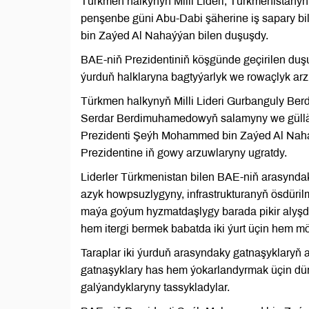
Türkmen halkynyň Milli Lideri, Türkmenista
penşenbe güni Abu-Dabi şäherine iş sapary bi
bin Zaýed Al Nahaýýan bilen duşuşdy.
BAE-niň Prezidentiniň köşgünde geçirilen duşuşy
ýurduň halklaryna bagtyýarlyk we rowaçlyk arzu
Türkmen halkynyň Milli Lideri Gurbanguly Be
Serdar Berdimuhamedowyň salamyny we gülläp
Prezidenti Şeýh Mohammed bin Zaýed Al Nahaýý
Prezidentine iň gowy arzuwlaryny ugratdy.
Liderler Türkmenistan bilen BAE-niň arasyndak
azyk howpsuzlygyny, infrastrukturanyň ösdüri
maýa goýum hyzmatdaşlygy barada pikir alyşd
hem itergi bermek babatda iki ýurt üçin hem m
Taraplar iki ýurduň arasyndaky gatnaşyklaryň 
gatnaşyklary has hem ýokarlandyrmak üçin dür
galýandyklaryny tassykladylar.