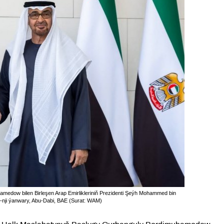
edow bilen Birleşen Arap Emirlikleriniň Prezidenti Şeýh Mohammed bin
4-nji ýanwary, Abu-Dabi, BAE (Surat: WAM)