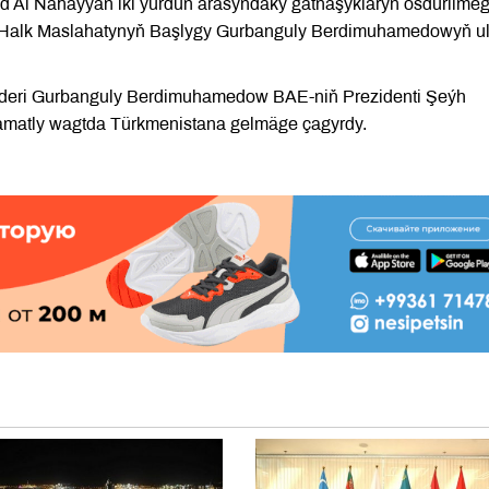
 Al Nahaýýan iki ýurduň arasyndaky gatnaşyklaryň ösdürilme
yň Halk Maslahatynyň Başlygy Gurbanguly Berdimuhamedowyň u
Lideri Gurbanguly Berdimuhamedow BAE-niň Prezidenti Şeýh
matly wagtda Türkmenistana gelmäge çagyrdy.