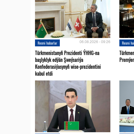
06.08.2026 - 09:26
Resmi habarlar
Resmi ha
Türkmenistanyň Prezidenti ÝHHG-na
Türkmen
başlyklyk edýän Şweýsariýa
Premýer-
Konfederasiýasynyň wise-prezidentini
kabul etdi