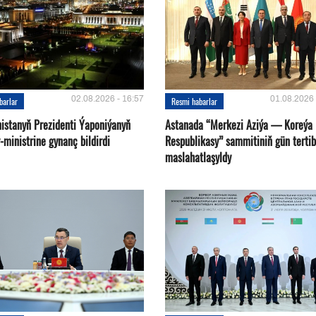
02.08.2026 - 16:57
01.08.2026 
barlar
Resmi habarlar
istanyň Prezidenti Ýaponiýanyň
Astanada “Merkezi Aziýa — Koreýa
ministrine gynanç bildirdi
Respublikasy” sammitiniň gün tertib
maslahatlaşyldy