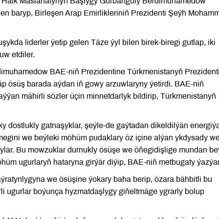
nyň Halk Maslahatynyň Başlygy Gurbanguly Berdimuhamedow
len baryp, Birleşen Arap Emirlikleriniň Prezidenti Şeýh Moham
kda liderler ýetip gelen Täze ýyl bilen birek-biregi gutlap, iki
w etdiler.
rdimuhamedow BAE-niň Prezidentine Türkmenistanyň Prezident
 ösüş barada aýdan iň gowy arzuwlaryny ýetirdi. BAE-niň
an mähirli sözler üçin minnetdarlyk bildirip, Türkmenistanyň
y dostlukly gatnaşyklar, şeýle-de gaýtadan dikeldilýän energiý
lmegini we beýleki möhüm pudaklary öz içine alýan ykdysady w
ylar. Bu mowzuklar durnukly ösüşe we öňegidişlige mundan be
öhüm ugurlaryň hataryna girýär diýip, BAE-niň metbugaty ýazýar
aýratynlygyna we ösüşine ýokary baha berip, özara bähbitli bu
li ugurlar boýunça hyzmatdaşlygy giňeltmäge ygrarly bolup