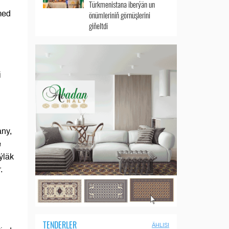
Türkmenistana iberýän un
med
önümleriniň görnüşlerini
giňeltdi
i
any,
e
ýläk
.
TENDERLER
ÄHLISI