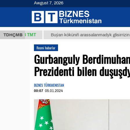
Awgust 7, 2026
37,8 ТМТ
)
TDHÇMB
Buýan köküniň arassalanmadyk glisirrizin turşusy 
Resmi habarlar
Gurbanguly Berdimuha
Prezidenti bilen duşuşd
BIZNES TÜRKMENISTAN
00:07
05.01.2024