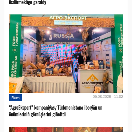
ösdürmeklige garaldy
05.08.2026 - 11:02
Biznes
“AgroEksport” kompaniýasy Türkmenistana iberýän un
önümleriniň görnüşlerini giňeltdi