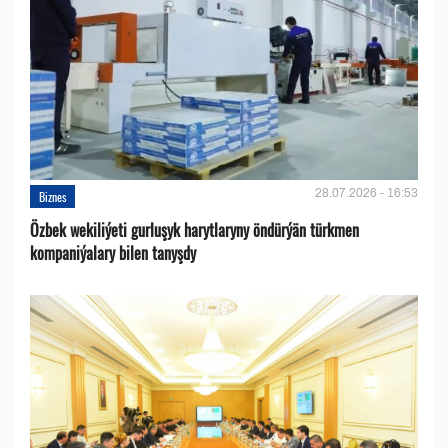
28.07.2026 - 16:53
Biznes
Özbek wekiliýeti gurluşyk harytlaryny öndürýän türkmen
kompaniýalary bilen tanyşdy