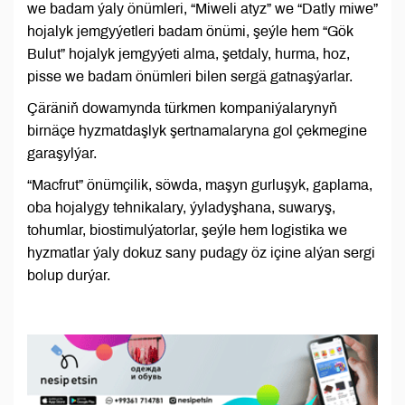
we badam ýaly önümleri, “Miweli atyz” we “Datly miwe”
hojalyk jemgyýetleri badam önümi, şeýle hem “Gök
Bulut” hojalyk jemgyýeti alma, şetdaly, hurma, hoz,
pisse we badam önümleri bilen sergä gatnaşýarlar.
Çäräniň dowamynda türkmen kompaniýalarynyň
birnäçe hyzmatdaşlyk şertnamalaryna gol çekmegine
garaşylýar.
“Macfrut” önümçilik, söwda, maşyn gurluşyk, gaplama,
oba hojalygy tehnikalary, ýyladyşhana, suwaryş,
tohumlar, biostimulýatorlar, şeýle hem logistika we
hyzmatlar ýaly dokuz sany pudagy öz içine alýan sergi
bolup durýar.