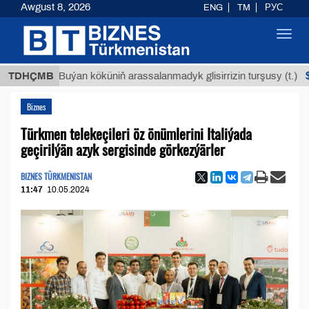
Awgust 8, 2026
ENG
TM
РУС
Toggl
navig
$12935,
TDHÇMB
Buýan köküniň arassalanmadyk glisirrizin turşusy (t.)
Biznes
Türkmen telekeçileri öz önümlerini Italiýada
geçirilýän azyk sergisinde görkezýärler
BIZNES TÜRKMENISTAN
11:47
10.05.2024