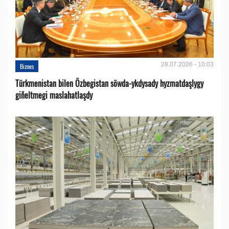
28.07.2026 - 10:03
Biznes
Türkmenistan bilen Özbegistan söwda-ykdysady hyzmatdaşlygy
giňeltmegi maslahatlaşdy