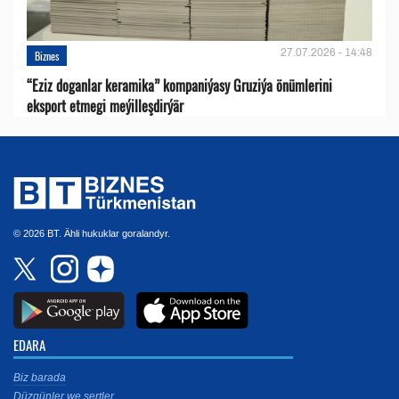
27.07.2026 - 14:48
Biznes
“Eziz doganlar keramika” kompaniýasy Gruziýa önümlerini
eksport etmegi meýilleşdirýär
© 2026 BT. Ähli hukuklar goralandyr.
EDARA
Biz barada
Düzgünler we şertler