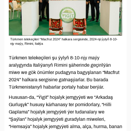
Türkmen telekeçileri “Macfrut 2024” halkara sergisinde, 2024-nji ýylyň 8-10-
njy maýy, Rimini, Italiýa
Türkmen telekeçileri şu ýylyň 8-10-njy maýy
aralygynda Italiýanyň Rimini şäherinde geçirilýän
miwe we gök önümler pudagyna bagyşlanan “Macfrut
2024” halkara sergisine gatnaşýarlar. Bu barada
Türkmenistanyň habarlar portaly habar berýär.
Hususan-da, “Ýigit” hojalyk jemgyýeti we “Arkadaş
Gurluşyk” hususy kärhanasy ter pomidorlary, “Hilli
Gaplama” hojalyk jemgyýeti ýer tudanalary we
“Şaýlan” hojalyk jemgyýeti guradylan miweleri,
“Hemsaýa” hojalyk jemgyýeti alma, alça, hurma, banan