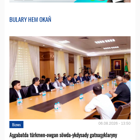
BULARY HEM OKAŇ
06.08.2026 - 13:50
Biznes
Aşgabatda türkmen-owgan söwda-ykdysady gatnaşyklaryny