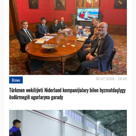
30.07.2026 - 19:45
Biznes
Türkmen wekiliýeti Niderland kompaniýalary bilen hyzmatdaşlygy
ösdürmegiň ugurlaryna garady