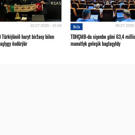
22.07.2026 - 15:49
08.07.2026 
Birža
Türkiýäniň haryt biržasy bilen
TDHÇMB-da sişenbe güni 63,4 milli
aşlygy ösdürýär
manatlyk geleşik baglaşyldy