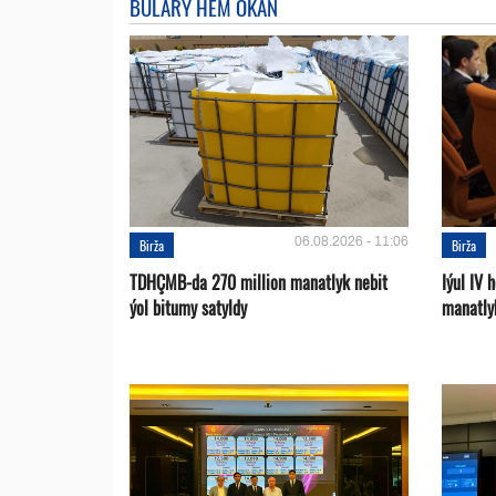
BULARY HEM OKAŇ
06.08.2026 - 11:06
Birža
Birža
TDHÇMB-da 270 million manatlyk nebit
Iýul IV
ýol bitumy satyldy
manatly