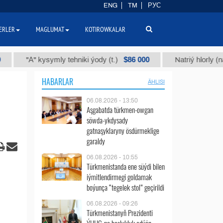
ENG
TM
РУС
ERLER
MAGLUMAT
KOTIROWKALAR
$86 000
А" kysymly tehniki ýody (t.)
Natriý hlorly (nahar duzy
HABARLAR
ÄHLISI
06.08.2026 - 13:50
Aşgabatda türkmen-owgan
söwda-ykdysady
gatnaşyklaryny ösdürmeklige
garaldy
06.08.2026 - 10:55
Türkmenistanda ene süýdi bilen
iýmitlendirmegi goldamak
boýunça “tegelek stol” geçirildi
06.08.2026 - 09:26
Türkmenistanyň Prezidenti