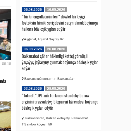
06.08.2026
16.09.2026
“Türkmengallaönümleri” döwlet birleşigi
fostoksin himiki serişdesini satyn almak boýunça
halkara bäsleşik yglan edýär
Aşgabat, Arçabil Şaýoly 92
06.08.2026
26.08.2026
Balkanabat şäher häkimligi kottej görnüşli
ýaşaýyş jaýlaryny gurmak boýunça bäsleşik yglan
- 09:18
edýär
Балканский велаят, г. Балканабат
ynda
03.08.2026
28.08.2026
“Tatneft” JPJ-niň Türkmenistandaky buraw
erginini arassalaýyş blogunyň kärendesi boýunça
bäsleşik yglan edýär
Türkmenistan, Balkan welaýaty, Balkanabat,
T.Satylow köçesi, 59