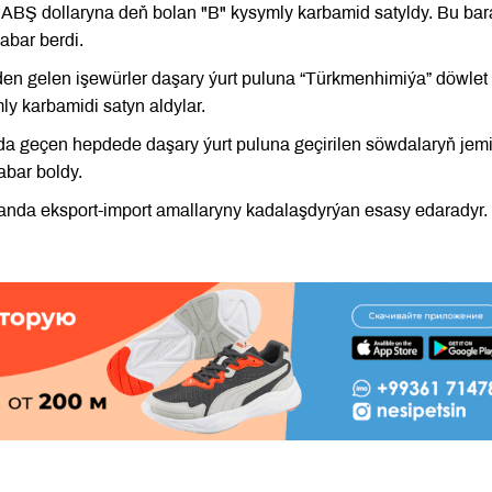
ABŞ dollaryna deň bolan "B" kysymly karbamid satyldy. Bu ba
abar berdi.
en gelen işewürler daşary ýurt puluna “Türkmenhimiýa” döwlet
y karbamidi satyn aldylar.
da geçen hepdede daşary ýurt puluna geçirilen söwdalaryň jem
bar boldy.
nda eksport-import amallaryny kadalaşdyrýan esasy edaradyr.