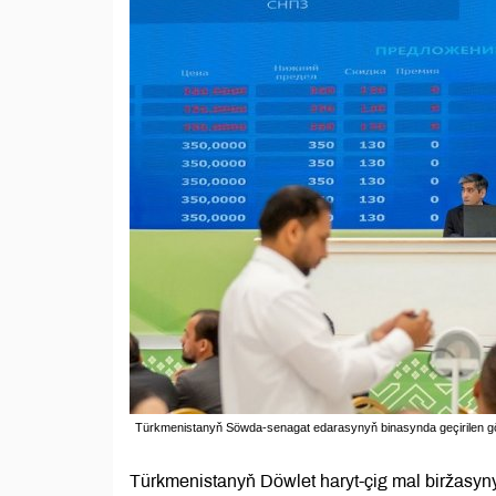
Türkmenistanyň Söwda-senagat edarasynyň binasynda geçirilen göçm
Türkmenistanyň Döwlet haryt-çig mal biržasy