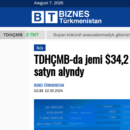
Awgust 7, 2026
37,8 ТМТ
)
TDHÇMB
Buýan köküniň arassalanmadyk glisirrizin turşusy 
Birža
TDHÇMB-da jemi $34,2 m
satyn alyndy
BIZNES TÜRKMENISTAN
11:33
22.05.2024