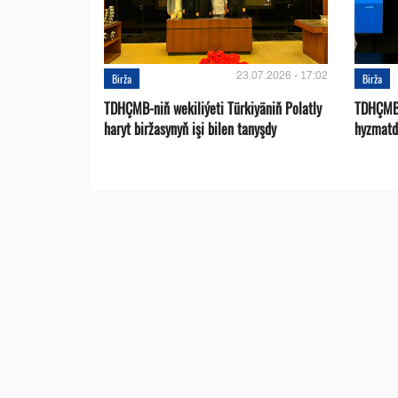
23.07.2026 - 17:02
Birža
Birža
TDHÇMB-niň wekiliýeti Türkiyäniň Polatly
TDHÇMB 
haryt biržasynyň işi bilen tanyşdy
hyzmatd