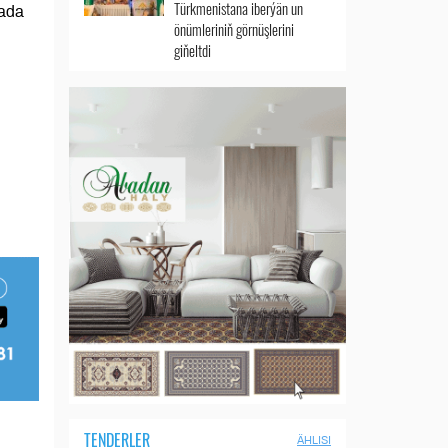
Türkmenistana iberýän un
rada
önümleriniň görnüşlerini
giňeltdi
i
TENDERLER
ÄHLISI