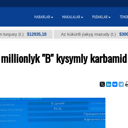
HABARLAR
MAKALALAR
PUDAKLAR
TEND
$12935,18
$300
(t.)
Az kükürtli ýakyş mazudy (t.)
"
illionlyk "B" kysymly karbamid