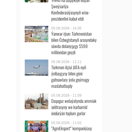
ÝHHG-na başlyklyk edýän
Şweýsariýa
Konfederasiýasynyň wise-
prezidentini kabul etdi
05.08.2026 - 14:35
Ýanwar-iýun: Türkmenistan
bilen Özbegistanyň arasyndaky
söwda dolanyşygy $598
milliondan geçdi
05.08.2026 - 11:11
Türkmen ilçisi JATA-nyň
ýolbaşçysy bilen göni
gatnawlary ýola goýmagy
maslahatlaşdy
05.08.2026 - 11:09
Daşoguz welaýatynda ammiak
selitrasyny we karbamid
öndürýän toplum gurlar
05.08.2026 - 11:02
“AgroEksport” kompaniýasy