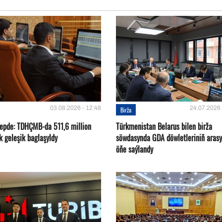
03.08.2026 - 12:48
24.07.2026 
Birža
 hepde: TDHÇMB-da 511,6 million
Türkmenistan Belarus bilen birža
k geleşik baglaşyldy
söwdasynda GDA döwletleriniň aras
öňe saýlandy