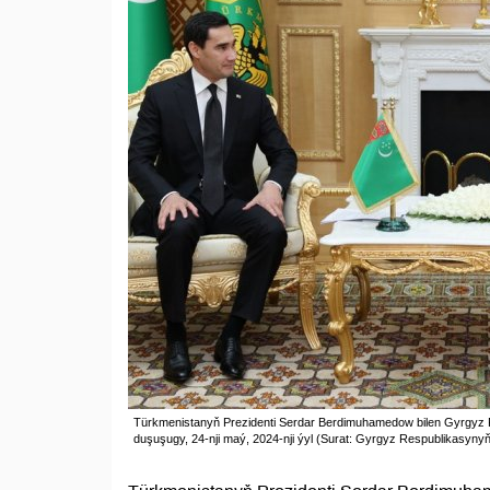
Türkmenistanyň Prezidenti Serdar Berdimuhamedow bilen Gyrgyz R
duşuşugy, 24-nji maý, 2024-nji ýyl (Surat: Gyrgyz Respublikasynyň 