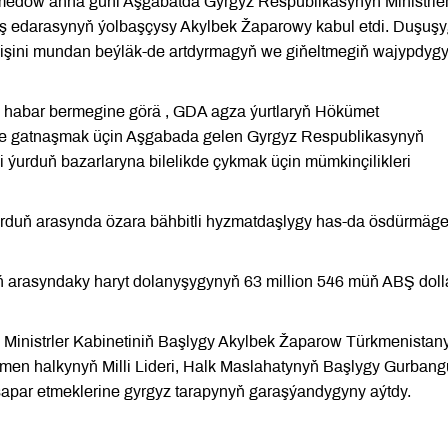
medow anna güni Aşgabatda Gyrgyz Respublikasynyň Ministrle
yş edarasynyň ýolbaşçysy Akylbek Žaparowy kabul etdi. Duşuş
işini mundan beýläk-de artdyrmagyň we giňeltmegiň wajypdyg
ň habar bermegine görä , GDA agza ýurtlaryň Hökümet
ine gatnaşmak üçin Aşgabada gelen Gyrgyz Respublikasynyň
i ýurduň bazarlaryna bilelikde çykmak üçin mümkinçilikleri
urduň arasynda özara bähbitli hyzmatdaşlygy has-da ösdürmäg
uň arasyndaky haryt dolanyşygynyň 63 million 546 müň ABŞ doll
inistrler Kabinetiniň Başlygy Akylbek Žaparow Türkmenistan
en halkynyň Milli Lideri, Halk Maslahatynyň Başlygy Gurbang
ar etmeklerine gyrgyz tarapynyň garaşýandygyny aýtdy.