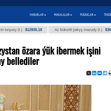
HABARLAR
MAKALALAR
PUDAKLAR
TEND
$12935,18
$300
sy (t.)
Az kükürtli ýakyş mazudy (t.)
ystan özara ýük ibermek işini
 bellediler