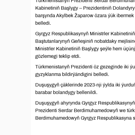
Türkmenistanyň Prezidenti Serdar Berdimuha
Kabinetiniň Başlygy – Prezidentiniň Dolandyr
barşynda Akylbek Žaparow özara ýük ibermek 
belledi.
Gyrgyz Respublikasynyň Ministrler Kabinetini
Baştutanlarynyň Geňeşiniň nobatdaky mejlis
Ministrler Kabinetiniň Başlygy şeýle hem üçünj
gözlemegi teklip etdi.
Türkmenistanyň Prezidenti öz gezeginde iki ý
gyzyklanma bildirýändigini belledi.
Duşuşygyň çäklerinde 2023-nji ýylda iki ýurd
barabar bolandygy bellenildi.
Duşuşygyň ahyrynda Gyrgyz Respublikasynyň M
Prezidenti Serdar Berdimuhamedowyň we türkm
Berdimuhamedowyň Gyrgyz Respublikasyna sap