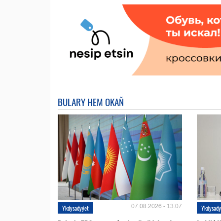
BULARY HEM OKAŇ
07.08.2026 - 13:07
Ykdysadyýet
Ykdysady