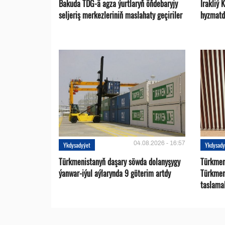
Bakuda TDG-ä agza ýurtlaryň öňdebaryjy
Irakliý 
seljeriş merkezleriniň maslahaty geçiriler
hyzmatd
04.08.2026 - 16:57
Ykdysadyýet
Ykdysady
Türkmenistanyň daşary söwda dolanyşygy
Türkmen 
ýanwar-iýul aýlarynda 9 göterim artdy
Türkmen
taslama