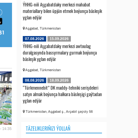
ÝHHG-niň Aşgabatdaky merkezi mahabat
materiallary bilen üpjün etmek boýunça bäsleşik
yglan edýär
Aşgabat, Türkmenistan
07.08.2026
15.09.2026
ÝHHG-niň Aşgabatdaky merkezi awtoulag
duralgasynda bassyrmalary gurmak boýunça
bäsleşik yglan edýär
Aşgabat, Türkmenistan
08.08.2026
18.09.2026
“Türkmennebit” DK maddy-tehniki serişdeleri
satyn almak boýunça halkara bäsleşigi gaýtadan
yglan edýär
Türkmenistan, Aşgabat ş., Arçabil şaýoly 56
TÄZELIKLERIŇIZI ÝOLLAŇ
- 14:35