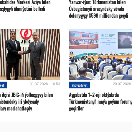
Kobahidze Merkezi Aziýa bilen
Ýanwar-iýun: Türkmenistan bilen
aşlygyň ähmiýetini belledi
Özbegistanyň arasyndaky söwda
dolanyşygy $598 milliondan geçdi
31.07.2026 - 16:53
29.07.2026 
ýet
Ykdysadyýet
ilçisi JBIC-iň ýolbaşçysy bilen
Aşgabatda 1–2-nji oktýabrda
istandaky iri ykdysady
Türkmenistanyň maýa goýum forum
lary maslahatlaşdy
geçiriler