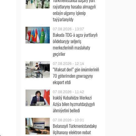
Türkmenistanda daşary ýurt
raýatlaryny hasaba almagyň
onlaýn ulgamy işlenip
taýýarlanyldy
07.08.2026 - 13:07
Bakuda TDG-ä agza ýurtlaryň
öňdebaryjy seljeriş
merkezleriniň maslahaty
geçiriler
07.08.2026 - 12:14
“Maksat deri” gön önümleriniň
70 göterimden gowragyny
eksport etdi
07.08.2026 - 11:42
Irakliý Kobahidze Merkezi
Aziýa bilen hyzmatdaşlygyň
ähmiýetini belledi
07.08.2026 - 10:01
Belarusyň Türkmenistandaky
ilçihanasy elektron nobat