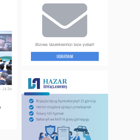
Biznes täzelikleriňizi bize ýollaň!
UGRATMAK
- 14:34
y