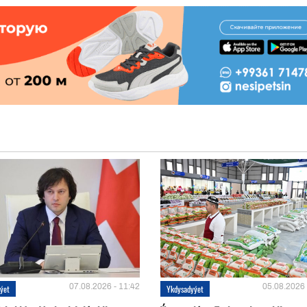
07.08.2026 - 11:42
05.08.2026 
ýet
Ykdysadyýet