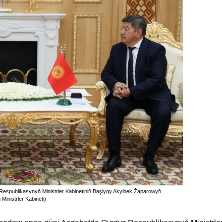
espublikasynyň Ministrler Kabinetiniň Başlygy Akylbek Žaparowyň
Ministrler Kabineti)