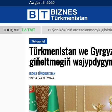
Awgust 8, 2026
37,8 ТМТ
g.)
TDHÇMB
Buýan köküniň arassalanmadyk glisirrizin turşu
Ykdysadyýet
Türkmenistan we Gyrgyz
giňeltmegiň wajypdygyny
BIZNES TÜRKMENISTAN
13:54
24.05.2024