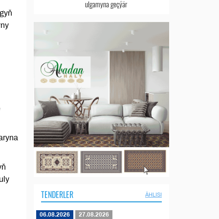
r
ulgamyna geçýär
ygyň
yny
e
aryna
yň
uly
TENDERLER
ÄHLISI
06.08.2026
27.08.2026