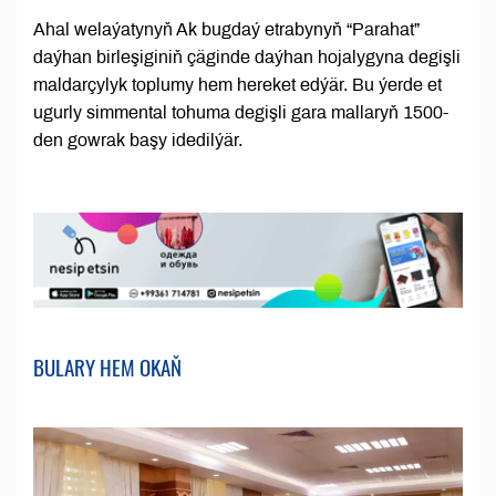
Ahal welaýatynyň Ak bugdaý etrabynyň “Parahat”
daýhan birleşiginiň çäginde daýhan hojalygyna degişli
maldarçylyk toplumy hem hereket edýär. Bu ýerde et
ugurly simmental tohuma degişli gara mallaryň 1500-
den gowrak başy idedilýär.
BULARY HEM OKAŇ