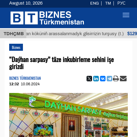
Awgust 10, 2026
ENG
TM
РУС
Toggl
navig
$12935,18
Buýan köküniň arassalanmadyk glisirrizin turşusy (t.)
TDHÇMB
Biznes
“Daýhan sarpasy” täze inkubirleme sehini işe
girizdi
BIZNES TÜRKMENISTAN
12:32
10.06.2024