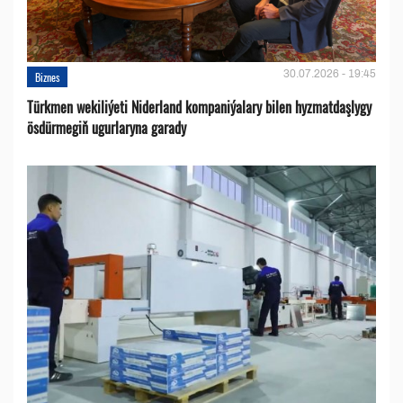
30.07.2026 - 19:45
Biznes
Türkmen wekiliýeti Niderland kompaniýalary bilen hyzmatdaşlygy
ösdürmegiň ugurlaryna garady