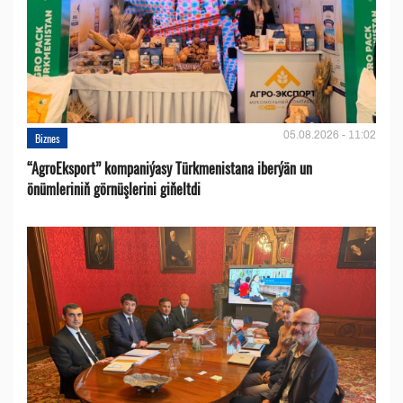
05.08.2026 - 11:02
Biznes
“AgroEksport” kompaniýasy Türkmenistana iberýän un
önümleriniň görnüşlerini giňeltdi