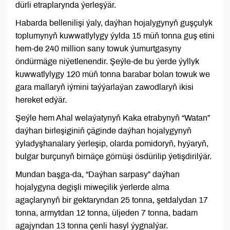
dürli etraplarynda ýerleşýär.
Habarda bellenilişi ýaly, daýhan hojalygynyň guşçulyk
toplumynyň kuwwatlylygy ýylda 15 müň tonna guş etini
hem­-de 240 million sany towuk ýumurtgasyny
öndürmäge niýetlenendir. Şeýle-de bu ýerde ýyllyk
kuwwatlylygy 120 müň tonna barabar bolan towuk we
gara mallaryň iýmini taýýarlaýan zawodlaryň ikisi
hereket edýär.
Şeýle hem Ahal welaýatynyň Kaka etrabynyň “Watan”
daýhan birleşiginiň çäginde daýhan hojalygynyň
ýyladyşhanalary ýerleşip, olarda pomidoryň, hyýaryň,
bulgar burçunyň birnäçe görnüşi ösdürilip ýetişdirilýär.
Mundan başga-da, “Daýhan sarpasy” daýhan
hojalygyna degişli miweçilik ýerlerde alma
agaçlarynyň bir gektaryndan 25 tonna, şetdalydan 17
tonna, armytdan 12 tonna, üljeden 7 tonna, badam
agajyndan 13 tonna çenli hasyl ýygnalýar.