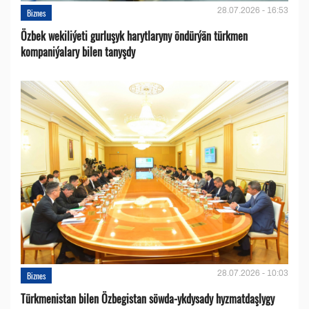
28.07.2026 - 16:53
Biznes
Özbek wekiliýeti gurluşyk harytlaryny öndürýän türkmen
kompaniýalary bilen tanyşdy
28.07.2026 - 10:03
Biznes
Türkmenistan bilen Özbegistan söwda-ykdysady hyzmatdaşlygy