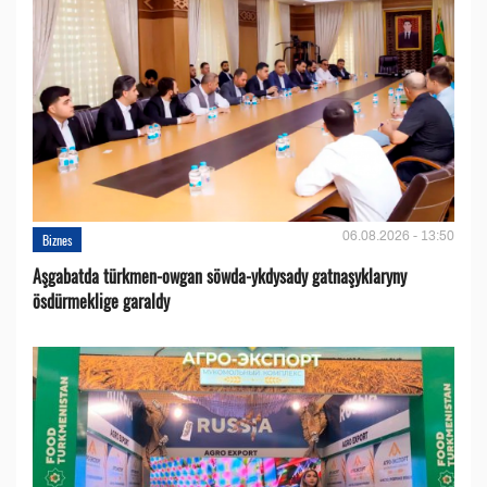
06.08.2026 - 13:50
Biznes
Aşgabatda türkmen-owgan söwda-ykdysady gatnaşyklaryny
ösdürmeklige garaldy