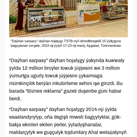
“Daýhan sarpasy” daýhan hojalygy TSTB-nyň döredilmeginiň 15 ýyllygyna
bagyşlanan sergide, 2023-nji ýylyň 17-23-nji marty, Aşgabat, Türkmenistan
“Daýhan sarpasy” daýhan hojalygy ýakynda kuwwaty
ýylda 12 million broýler towuk jüýjesini we 3 million
ýumurtga ugurly towuk jüýjesini çykarmaga
mümkinçilik berýän inkubirleme sehini işe girizdi. Bu
barada “Biznes reklama” gazeti duşenbe güni habar
berdi.
“Daýhan sarpasy” daýhan hojalygy 2014-nji ýylda
esaslandyrylyp, oňa degişli miweli bagçylyklar, gök-
bakja ekinleri ekilen ýerler, ýyladyşhanalar,
maldarçylyk we guşçulyk toplumlary Ahal welaýatynyň