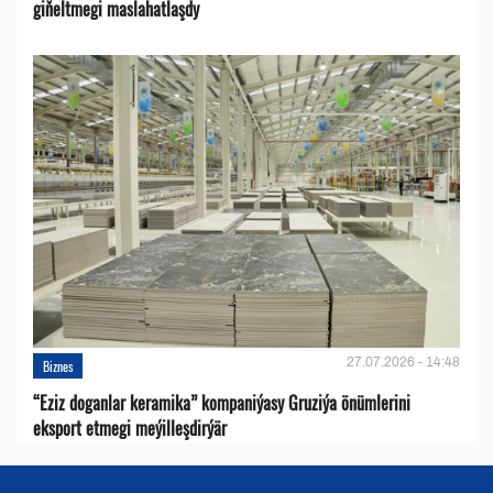
giňeltmegi maslahatlaşdy
27.07.2026 - 14:48
Biznes
“Eziz doganlar keramika” kompaniýasy Gruziýa önümlerini
eksport etmegi meýilleşdirýär