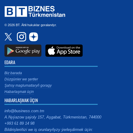
© 2026 BT. Ähli hukuklar goralandyr.
EDARA
Biz barada
Düzgünler we şertler
Şahsy maglumatlaryň goragy
Habarlaşmak üçin
HABARLAŞMAK ÜÇIN
info@business.com.tm
A.Nyýazow şaýoly 157, Aşgabat, Türkmenistan, 744000
+993 61 89 14 98
Bildirişleriňizi we iş orunlaryňyzy ýerleşdirmek üçin: