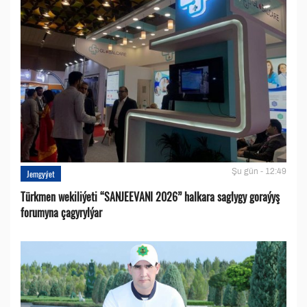
Şu gün - 12:49
Jemgyýet
Türkmen wekiliýeti “SANJEEVANI 2026” halkara saglygy goraýyş
forumyna çagyrylýar