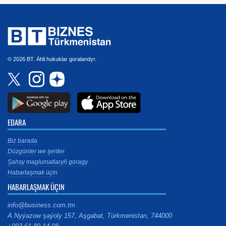
© 2026 BT. Ähli hukuklar goralandyr.
EDARA
Biz barada
Düzgünler we şertler
Şahsy maglumatlaryň goragy
Habarlaşmak üçin
HABARLAŞMAK ÜÇIN
info@business.com.tm
A.Nyýazow şaýoly 157, Aşgabat, Türkmenistan, 744000