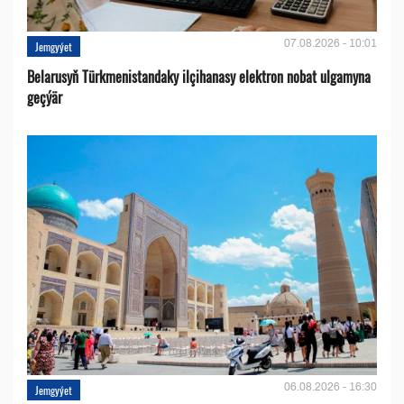
07.08.2026 - 10:01
Jemgyýet
Belarusyň Türkmenistandaky ilçihanasy elektron nobat ulgamyna
geçýär
06.08.2026 - 16:30
Jemgyýet