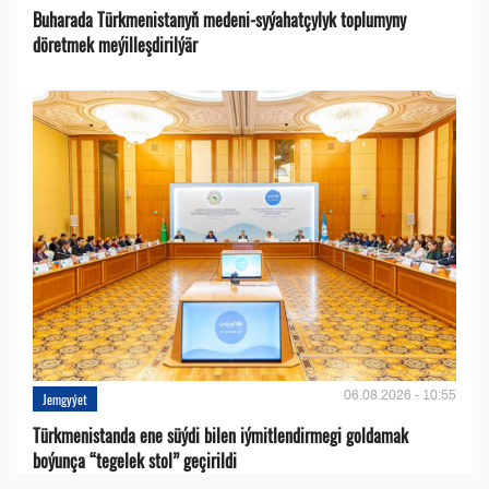
Buharada Türkmenistanyň medeni-syýahatçylyk toplumyny
döretmek meýilleşdirilýär
06.08.2026 - 10:55
Jemgyýet
Türkmenistanda ene süýdi bilen iýmitlendirmegi goldamak
boýunça “tegelek stol” geçirildi