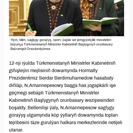
Ylym, bilim, saglygy goraýyş, sport, ýaşlar we jemgyýetçilik meseleleri
boýunça Türkmenistanyň Ministrler Kabinetiniň Başlygynyň orunbasary
Baýramgül Orazdurdyýewa
12-nji iýulda Türkmenistanyň Ministrler Kabinetiniň
giňişleýin mejlisiniň dowamynda Hormatly
Prezidentimiz Serdar Berdimuhamedow hasabaty
diňläp, N.Amannepesowy başga has jogapkärli işe
geçmegi sebäpli Türkmenistanyň Ministrler
Kabinetiniň Başlygynyň orunbasary wezipesinden
boşatdy. Bellenilişi ýaly, N.Amannepesow saglygy
goraýyş ulgamynda köp ýyllaryň dowamynda toplan
tejribesini täze gurulýan halkara merkezlerinde netijeli
ulanar.