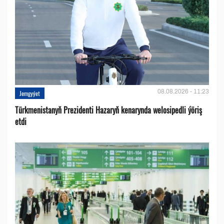
08.08.2026 - 11:23
Jemgyýet
Türkmenistanyň Prezidenti Hazaryň kenarynda welosipedli ýöriş
etdi