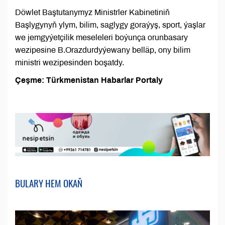
Döwlet Baştutanymyz Ministrler Kabinetiniň
Başlygynyň ylym, bilim, saglygy goraýyş, sport, ýaşlar
we jemgyýetçilik meseleleri boýunça orunbasary
wezipesine B.Orazdurdyýewany belläp, ony bilim
ministri wezipesinden boşatdy.
Çeşme: Türkmenistan Habarlar Portaly
BULARY HEM OKAŇ