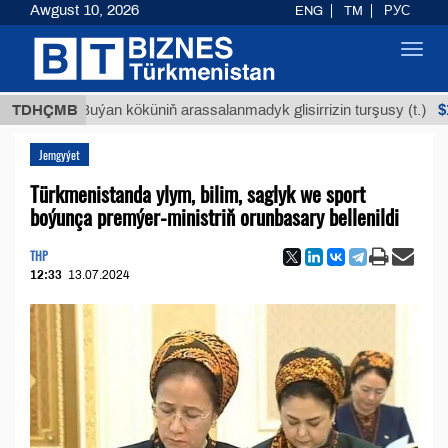
Awgust 10, 2026
ENG
TM
РУС
Toggl
navig
$12935,1
TDHÇMB
Buýan köküniň arassalanmadyk glisirrizin turşusy (t.)
Jemgyýet
Türkmenistanda ylym, bilim, saglyk we sport
boýunça premýer-ministriň orunbasary bellenildi
THP
12:33
13.07.2024