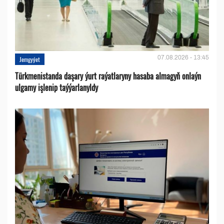
07.08.2026 - 13:45
Jemgyýet
Türkmenistanda daşary ýurt raýatlaryny hasaba almagyň onlaýn
ulgamy işlenip taýýarlanyldy