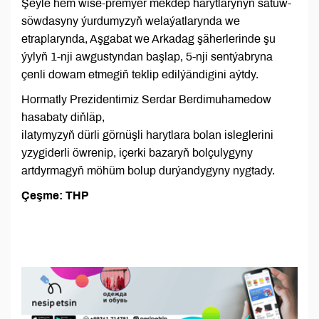
Şeýle hem wise-premýer mekdep harytlarynyň satuw-
söwdasyny ýurdumyzyň welaýatlarynda we
etraplarynda, Aşgabat we Arkadag şäherlerinde şu
ýylyň 1-nji awgustyndan başlap, 5-nji sentýabryna
çenli dowam etmegiň teklip edilýändigini aýtdy.
Hormatly Prezidentimiz Serdar Berdimuhamedow
hasabaty diňläp,
ilatymyzyň dürli görnüşli harytlara bolan isleglerini
yzygiderli öwrenip, içerki bazaryň bolçulygyny
artdyrmagyň möhüm bolup durýandygyny nygtady.
Çeşme: THP