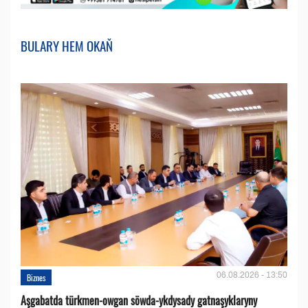
BULARY HEM OKAŇ
06.08.2026 - 13:50
Biznes
Aşgabatda türkmen-owgan söwda-ykdysady gatnaşyklaryny