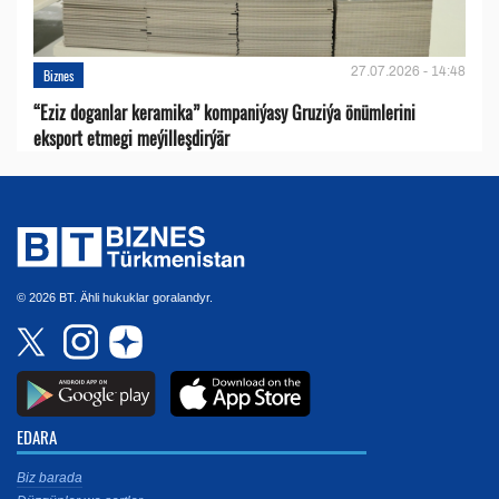
27.07.2026 - 14:48
Biznes
“Eziz doganlar keramika” kompaniýasy Gruziýa önümlerini
eksport etmegi meýilleşdirýär
© 2026 BT. Ähli hukuklar goralandyr.
EDARA
Biz barada