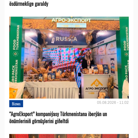
ösdürmeklige garaldy
05.08.2026 - 11:02
Biznes
“AgroEksport” kompaniýasy Türkmenistana iberýän un
önümleriniň görnüşlerini giňeltdi