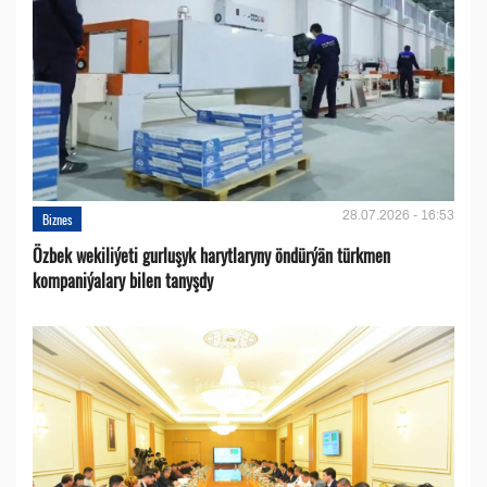
28.07.2026 - 16:53
Biznes
Özbek wekiliýeti gurluşyk harytlaryny öndürýän türkmen
kompaniýalary bilen tanyşdy