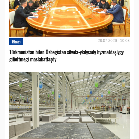
28.07.2026 - 10:03
Biznes
Türkmenistan bilen Özbegistan söwda-ykdysady hyzmatdaşlygy
giňeltmegi maslahatlaşdy