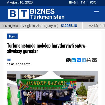
Awgust 10, 2026
ENG
TM
РУС
Toggl
navig
$12935,18
anmadyk glisirrizin turşusy (t.)
TDHÇMB
Az kükürtli ýaky
Biznes
Türkmenistanda mekdep harytlarynyň satuw-
söwdasy gurnalar
THP
14:01
20.07.2024