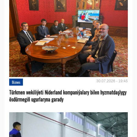
30.07.2026 - 19:45
Biznes
Türkmen wekiliýeti Niderland kompaniýalary bilen hyzmatdaşlygy
ösdürmegiň ugurlaryna garady