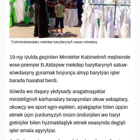
Türkmenistandaky mekdep harytlarynyň satuw-söwdasy
19-njy iýulda geçirilen Ministrler Kabinetiniň mejlisinde
wise-premýer B.Atdaýew mekdep harytlarynyň satuw-
söwdasyny guramak boýunça alnyp barylýan işler
barada hasabat berdi.
Söwda we daşary ykdysady aragatnaşyklar
ministrliginiň kärhanalary tarapyndan okuw esbaplary,
okuwçy we sport egin-eşikleri, aýakgaplar bilen üpjün
etmek üçin ýurdumyzyň önüm öndürijileri we haryt
getirijiler bilen hyzmatdaşlyk etmek esasynda degişli
işler amala aşyrylýar.