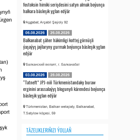
fostoksin himiki serişdesini satyn almak boýunça
halkara bäsleşik yglan edýär
bynyň
türgen
Aşgabat, Arçabil Şaýoly 92
06.08.2026
26.08.2026
Balkanabat şäher häkimligi kottej görnüşli
ýaşaýyş jaýlaryny gurmak boýunça bäsleşik yglan
edýär
tan)
Балканский велаят, г. Балканабат
n
03.08.2026
28.08.2026
kyş
“Tatneft” JPJ-niň Türkmenistandaky buraw
erginini arassalaýyş blogunyň kärendesi boýunça
bäsleşik yglan edýär
port
Türkmenistan, Balkan welaýaty, Balkanabat,
sport
T.Satylow köçesi, 59
uşyk
TÄZELIKLERIŇIZI ÝOLLAŇ