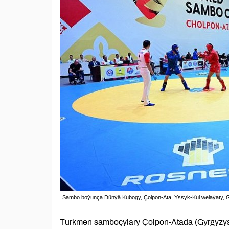
Sambo boýunça Dünýä Kubogy, Çolpon-Ata, Yssyk-Kul welaýaty, 
Türkmen samboçylary Çolpon-Atada (Gyrgyzyst