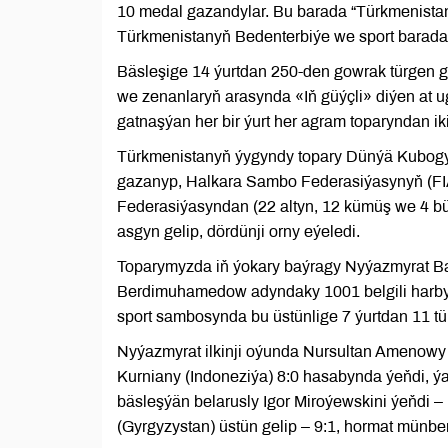
10 medal gazandylar. Bu barada “Türkmenistan
Türkmenistanyň Bedenterbiýe we sport baradaky
Bäsleşige 14 ýurtdan 250-den gowrak türgen 
we zenanlaryň arasynda «Iň güýçli» diýen at 
gatnaşýan her bir ýurt her agram toparyndan iki
Türkmenistanyň ýygyndy topary Dünýä Kubogyn
gazanyp, Halkara Sambo Federasiýasynyň (FI
Federasiýasyndan (22 altyn, 12 kümüş we 4 b
asgyn gelip, dördünji orny eýeledi.
Toparymyzda iň ýokary baýragy Nyýazmyrat Bab
Berdimuhamedow adyndaky 1001 belgili harby b
sport sambosynda bu üstünlige 7 ýurtdan 11 tür
Nyýazmyrat ilkinji oýunda Nursultan Amenowy 
Kurniany (Indoneziýa) 8:0 hasabynda ýeňdi, ýa
bäsleşýän belarusly Igor Miroýewskini ýeňdi 
(Gyrgyzystan) üstün gelip – 9:1, hormat münber