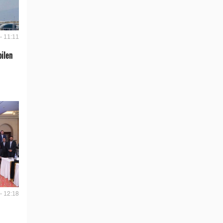
- 11:11
bilen
- 12:18