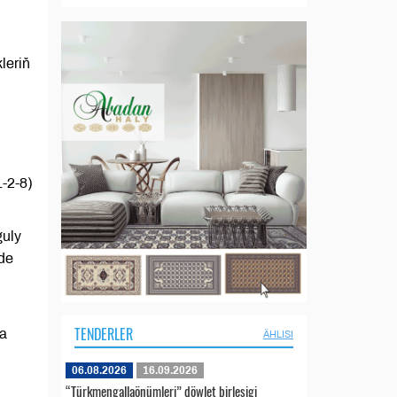
leriň
-2-8)
guly
nde
TENDERLER
da
ÄHLISI
06.08.2026
16.09.2026
“Türkmengallaönümleri” döwlet birleşigi