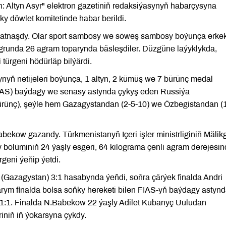
: Altyn Asyr" elektron gazetiniň redaksiýasynyň habarçysyna
 döwlet komitetinde habar berildi.
gatnaşdy. Olar sport sambosy we söweş sambosy boýunça erkek
ugrunda 26 agram toparynda bäsleşdiler. Düzgüne laýyklykda,
 türgeni hödürläp bilýärdi.
yň netijeleri boýunça, 1 altyn, 2 kümüş we 7 bürünç medal
AS) baýdagy we senasy astynda çykyş eden Russiýa
ürünç), şeýle hem Gazagystandan (2-5-10) we Özbegistandan (1
ekow gazandy. Türkmenistanyň Içeri işler ministrliginiň Mälik
ölüminiň 24 ýaşly esgeri, 64 kilograma çenli agram derejesi
geni ýeňip ýetdi.
(Gazagystan) 3:1 hasabynda ýeňdi, soňra çärýek finalda Andri
rym finalda bolsa soňky hereketi bilen FIAS-yň baýdagy astyn
– 1:1. Finalda N.Babekow 22 ýaşly Adilet Kubanyç Uuludan
iniň iň ýokarsyna çykdy.