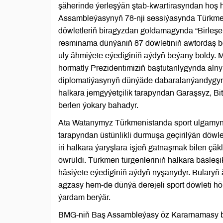
şäherinde ýerleşýän ştab-kwartirasyndan hoş 
Assambleýasynyň 78-nji sessiýasynda Türkmeni
döwletleriň biragyzdan goldamagynda “Birleşen
resminama dünýäniň 87 döwletiniň awtordaş b
uly ähmiýete eýediginiň aýdyň beýany boldy
hormatly Prezidentimiziň baştutanlygynda alnyp
diplomatiýasynyň dünýäde dabaralanýandygy
halkara jemgyýetçilik tarapyndan Garaşsyz, Bi
berlen ýokary bahadyr.
Ata Watanymyz Türkmenistanda sport ulgamy
tarapyndan üstünlikli durmuşa geçirilýän döwlet
iri halkara ýaryşlara işjeň gatnaşmak bilen çä
öwrüldi. Türkmen türgenleriniň halkara bäsleşik
häsiýete eýediginiň aýdyň nyşanydyr. Bularyň 
agzasy hem-de dünýä derejeli sport döwleti 
ýardam berýär.
BMG-niň Baş Assambleýasy öz Kararnamasy bi