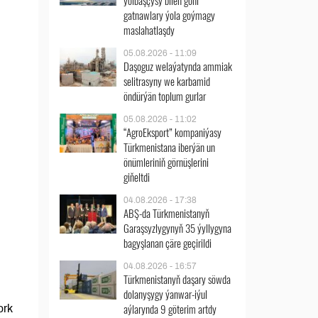
ýolbaşçysy bilen göni
gatnawlary ýola goýmagy
maslahatlaşdy
05.08.2026 - 11:09
Daşoguz welaýatynda ammiak
selitrasyny we karbamid
öndürýän toplum gurlar
05.08.2026 - 11:02
“AgroEksport” kompaniýasy
Türkmenistana iberýän un
önümleriniň görnüşlerini
giňeltdi
04.08.2026 - 17:38
ABŞ-da Türkmenistanyň
Garaşsyzlygynyň 35 ýyllygyna
bagyşlanan çäre geçirildi
04.08.2026 - 16:57
Türkmenistanyň daşary söwda
dolanyşygy ýanwar-iýul
aýlarynda 9 göterim artdy
ork