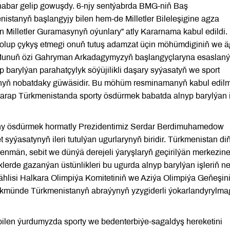
habar gelip gowuşdy. 6-njy sentýabrda BMG-niň Baş
stanyň başlangyjy bilen hem-de Milletler Bileleşigine agza
 Milletler Guramasynyň oýunlary” atly Kararnama kabul edildi.
olup çykyş etmegi onuň tutuş adamzat üçin möhümdiginiň we äg
. Munuň özi Gahryman Arkadagymyzyň başlangyçlaryna esaslaný
 barylýan parahatçylyk söýüjilikli daşary syýasatyň we sport
nyň nobatdaky güwäsidir. Bu möhüm resminamanyň kabul edil
tarap Türkmenistanda sporty ösdürmek babatda alnyp barylýan 
ny ösdürmek hormatly Prezidentimiz Serdar Berdimuhamedow
 syýasatynyň ileri tutulýan ugurlarynyň biridir. Türkmenistan diň
klenmän, sebit we dünýä derejeli ýaryşlaryň geçirilýän merkezi
lerde gazanýan üstünlikleri bu ugurda alnyp barylýan işleriň net
ählisi Halkara Olimpiýa Komitetiniň we Aziýa Olimpiýa Geňeşin
hökmünde Türkmenistanyň abraýynyň yzygiderli ýokarlandyrylm
len ýurdumyzda sporty we bedenterbiýe-sagaldyş hereketini