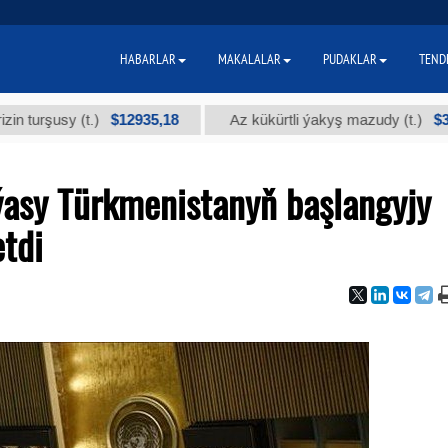
HABARLAR
MAKALALAR
PUDAKLAR
TEND
$12935,18
$300
usy (t.)
Az kükürtli ýakyş mazudy (t.)
asy Türkmenistanyň başlangyjy
tdi