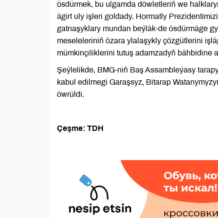
ösdürmek, bu ulgamda döwletleriň we halklar
ägirt uly işleri goldady. Hormatly Prezidentimizi
gatnaşyklary mundan beýläk-de ösdürmäge gyz
meseleleriniň özara ylalaşykly çözgütlerini iş
mümkinçiliklerini tutuş adamzadyň bähbidine 
Şeýlelikde, BMG-niň Baş Assambleýasy tarapy
kabul edilmegi Garaşsyz, Bitarap Watanymyz
öwrüldi.
Çeşme: TDH