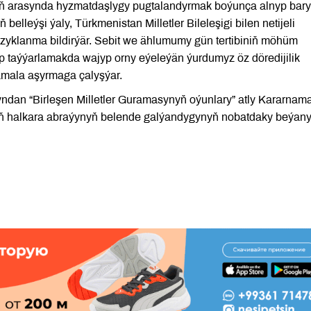
yň arasynda hyzmatdaşlygy pugtalandyrmak boýunça alnyp bary
ň belleýşi ýaly, Türkmenistan Milletler Bileleşigi bilen netijeli
yklanma bildirýär. Sebit we ählumumy gün tertibiniň möhüm
läp taýýarlamakda wajyp orny eýeleýän ýurdumyz öz döredijilik
amala aşyrmaga çalyşýar.
ndan “Birleşen Milletler Guramasynyň oýunlary” atly Kararnam
yň halkara abraýynyň belende galýandygynyň nobatdaky beýan