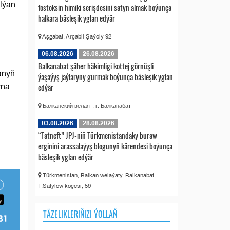
lýan
fostoksin himiki serişdesini satyn almak boýunça
halkara bäsleşik yglan edýär
Aşgabat, Arçabil Şaýoly 92
06.08.2026
26.08.2026
Balkanabat şäher häkimligi kottej görnüşli
anyň
ýaşaýyş jaýlaryny gurmak boýunça bäsleşik yglan
edýär
yna
Балканский велаят, г. Балканабат
03.08.2026
28.08.2026
“Tatneft” JPJ-niň Türkmenistandaky buraw
erginini arassalaýyş blogunyň kärendesi boýunça
bäsleşik yglan edýär
Türkmenistan, Balkan welaýaty, Balkanabat,
T.Satylow köçesi, 59
TÄZELIKLERIŇIZI ÝOLLAŇ