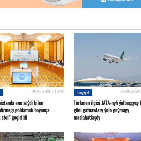
06.08.2026 - 10:55
05.08.2026 
t
Jemgyýet
istanda ene süýdi bilen
Türkmen ilçisi JATA-nyň ýolbaşçysy 
ndirmegi goldamak boýunça
göni gatnawlary ýola goýmagy
 stol” geçirildi
maslahatlaşdy