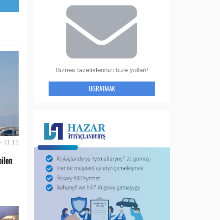
Biznes täzelikleriňizi bize ýollaň!
UGRATMAK
- 11:11
bilen