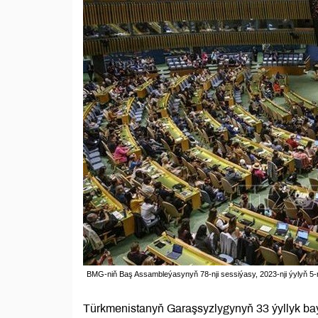
BMG-niň Baş Assambleýasynyň 78-nji sessiýasy, 2023-nji ýylyň 5-n
Türkmenistanyň Garaşsyzlygynyň 33 ýyllyk ba