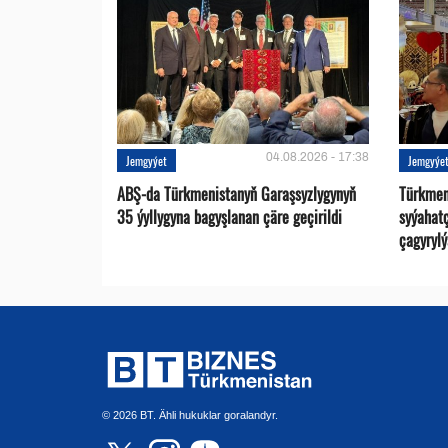
04.08.2026 - 17:38
Jemgyýet
Jemgyýe
ABŞ-da Türkmenistanyň Garaşsyzlygynyň
Türkmen
35 ýyllygyna bagyşlanan çäre geçirildi
syýahat
çagyrylý
© 2026 BT. Ähli hukuklar goralandyr.