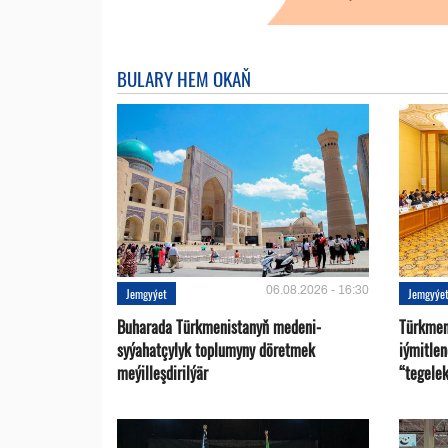
BULARY HEM OKAŇ
06.08.2026 - 16:30
Jemgyýet
Jemgyýe
Buharada Türkmenistanyň medeni-
Türkmen
syýahatçylyk toplumyny döretmek
iýmitle
meýilleşdirilýär
“tegelek