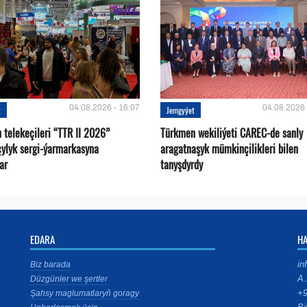
04.08.2026 - 16:07
04.08.2026 
t
Jemgyýet
 telekeçileri “TTR II 2026”
Türkmen wekiliýeti CAREC-de sanly
çylyk sergi-ýarmarkasyna
aragatnaşyk mümkinçilikleri bilen
ar
tanyşdyrdy
EDARA
H
in
Biz barada
A.
Düzgünler we şertler
+9
Şahsy maglumatlaryň goragy