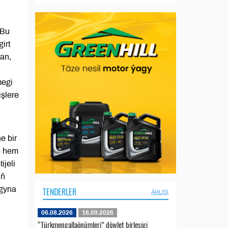
 Bu
irt
an,
megi
işlere
e bir
ne hem
ijeli
iň
agyna
TENDERLER
ÄHLISI
06.08.2026
16.09.2026
“Türkmengallaönümleri” döwlet birleşigi