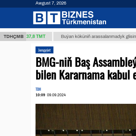
Awgust 7, 2026
37,8 ТМТ
kg.)
TDHÇMB
Buýan köküniň arassalanmadyk glisirrizin turş
Jemgyýet
BMG-niň Baş Assambleý
bilen Kararnama kabul e
TDH
10:09
09.09.2024