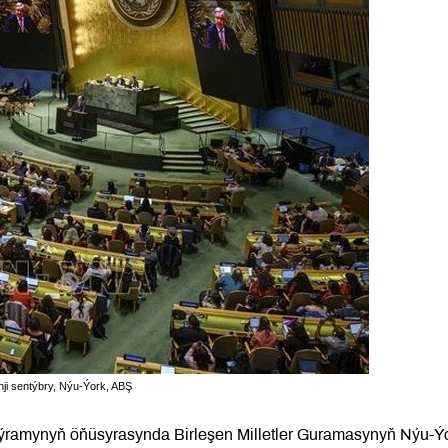
ji sentýbry, Nýu-Ýork, ABŞ
ýramynyň öňüsyrasynda Birleşen Milletler Guramasynyň Nýu-Ý