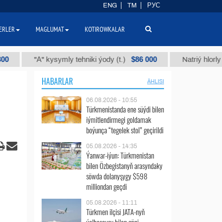
ENG
TM
РУС
ERLER
MAGLUMAT
KOTIROWKALAR
$86 000
"А" kysymly tehniki ýody (t.)
Natriý hlorly (nahar 
HABARLAR
ÄHLISI
06.08.2026 - 10:55
Türkmenistanda ene süýdi bilen
iýmitlendirmegi goldamak
boýunça “tegelek stol” geçirildi
05.08.2026 - 14:35
Ýanwar-iýun: Türkmenistan
bilen Özbegistanyň arasyndaky
söwda dolanyşygy $598
milliondan geçdi
05.08.2026 - 11:11
Türkmen ilçisi JATA-nyň