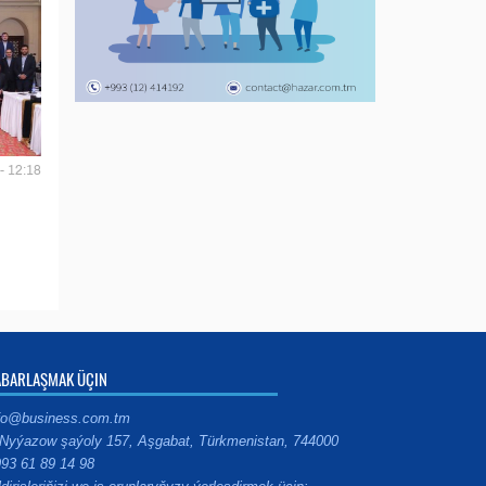
- 12:18
ABARLAŞMAK ÜÇIN
fo@business.com.tm
Nyýazow şaýoly 157, Aşgabat, Türkmenistan, 744000
93 61 89 14 98