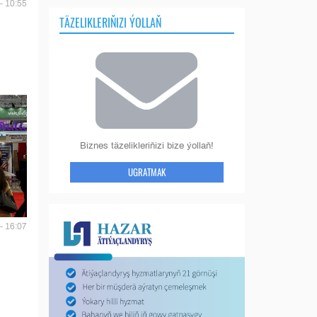
- 10:55
TÄZELIKLERIŇIZI ÝOLLAŇ
Biznes täzelikleriňizi bize ýollaň!
UGRATMAK
- 16:07