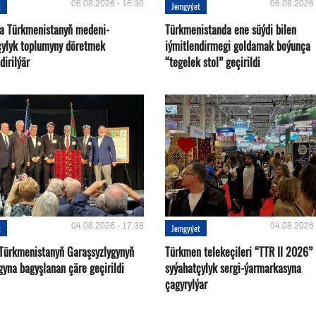
06.08.2026 - 16:30
06.08.2026 
t
Jemgyýet
a Türkmenistanyň medeni-
Türkmenistanda ene süýdi bilen
çylyk toplumyny döretmek
iýmitlendirmegi goldamak boýunça
dirilýär
“tegelek stol” geçirildi
04.08.2026 - 17:38
04.08.2026 
t
Jemgyýet
Türkmenistanyň Garaşsyzlygynyň
Türkmen telekeçileri “TTR II 2026”
gyna bagyşlanan çäre geçirildi
syýahatçylyk sergi-ýarmarkasyna
çagyrylýar