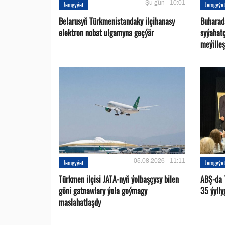
Şu gün - 10:01
Jemgyýet
Jemgyýe
Belarusyň Türkmenistandaky ilçihanasy
Buharad
elektron nobat ulgamyna geçýär
syýahat
meýilleş
05.08.2026 - 11:11
Jemgyýet
Jemgyýe
Türkmen ilçisi JATA-nyň ýolbaşçysy bilen
ABŞ-da 
göni gatnawlary ýola goýmagy
35 ýylly
maslahatlaşdy