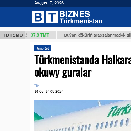
Awgust 7, 2026
37,8 ТМТ
 (kg.)
TDHÇMB
Buýan köküniň arassalanmadyk glisirrizin tu
Jemgyýet
Türkmenistanda Halkara
okuwy guralar
TDH
10:05
14.09.2024