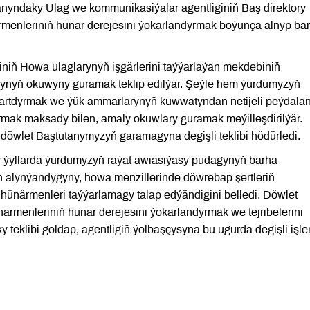
 ýanyndaky Ulag we kommunikasiýalar agentliginiň Baş direktory
enleriniň hünär derejesini ýokarlandyrmak boýunça alnyp bar
giniň Howa ulaglarynyň işgärlerini taýýarlaýan mekdebiniň
ynyň okuwyny guramak teklip edilýär. Şeýle hem ýurdumyzyň
 artdyrmak we ýük ammarlarynyň kuwwatyndan netijeli peýdala
mak maksady bilen, amaly okuwlary guramak meýilleşdirilýär.
 döwlet Baştutanymyzyň garamagyna degişli teklibi hödürledi.
y ýyllarda ýurdumyzyň raýat awiasiýasy pudagynyň barha
tyn alynýandygyny, howa menzillerinde döwrebap şertleriň
 hünärmenleri taýýarlamagy talap edýändigini belledi. Döwlet
rmenleriniň hünär derejesini ýokarlandyrmak we tejribelerini
teklibi goldap, agentligiň ýolbaşçysyna bu ugurda degişli işler