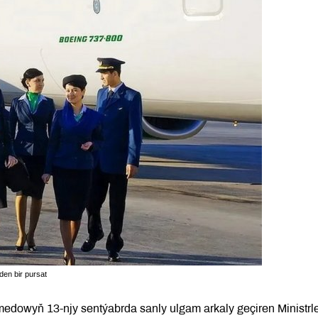
den bir pursat
dowyň 13-njy sentýabrda sanly ulgam arkaly geçiren Ministrl