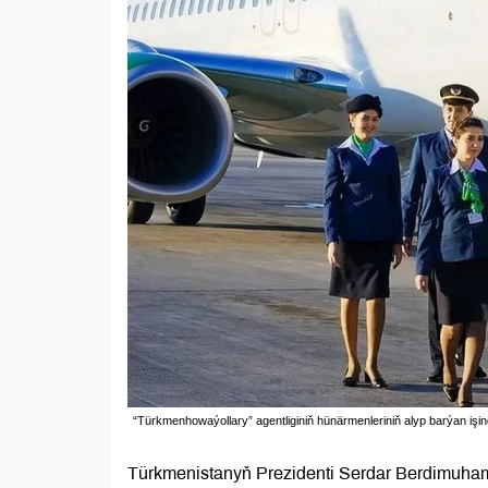
“Türkmenhowaýollary” agentliginiň hünärmenleriniň alyp barýan işin
Türkmenistanyň Prezidenti Serdar Berdimuhame