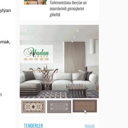
Türkmenistana iberýän un
önümleriniň görnüşlerini
ylýan
giňeltdi
nmak,
i
TENDERLER
ÄHLISI