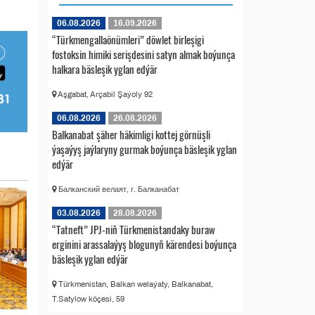
06.08.2026
16.09.2026
“Türkmengallaönümleri” döwlet birleşigi
fostoksin himiki serişdesini satyn almak boýunça
halkara bäsleşik yglan edýär
Aşgabat, Arçabil Şaýoly 92
06.08.2026
26.08.2026
Balkanabat şäher häkimligi kottej görnüşli
ýaşaýyş jaýlaryny gurmak boýunça bäsleşik yglan
edýär
Балканский велаят, г. Балканабат
03.08.2026
28.08.2026
“Tatneft” JPJ-niň Türkmenistandaky buraw
erginini arassalaýyş blogunyň kärendesi boýunça
bäsleşik yglan edýär
Türkmenistan, Balkan welaýaty, Balkanabat,
T.Satylow köçesi, 59