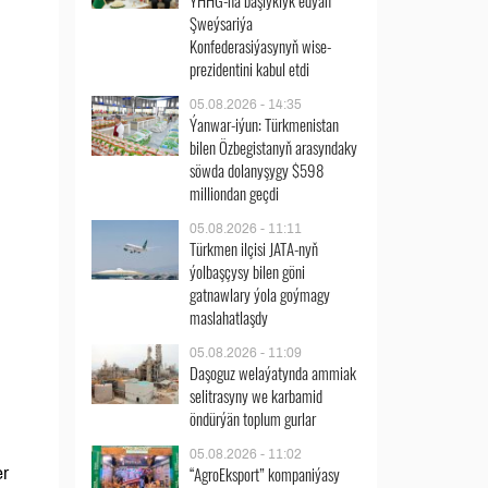
ÝHHG-na başlyklyk edýän
Şweýsariýa
Konfederasiýasynyň wise-
prezidentini kabul etdi
05.08.2026 - 14:35
Ýanwar-iýun: Türkmenistan
bilen Özbegistanyň arasyndaky
söwda dolanyşygy $598
milliondan geçdi
05.08.2026 - 11:11
Türkmen ilçisi JATA-nyň
ýolbaşçysy bilen göni
gatnawlary ýola goýmagy
maslahatlaşdy
05.08.2026 - 11:09
Daşoguz welaýatynda ammiak
selitrasyny we karbamid
öndürýän toplum gurlar
05.08.2026 - 11:02
“AgroEksport” kompaniýasy
er