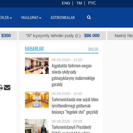
ENG
TM
РУС
ERLER
MAGLUMAT
KOTIROWKALAR
$86 000
"А" kysymly tehniki ýody (t.)
Natriý hlorly (naha
HABARLAR
ÄHLISI
06.08.2026 - 13:50
Aşgabatda türkmen-owgan
söwda-ykdysady
gatnaşyklaryny ösdürmeklige
garaldy
06.08.2026 - 10:55
Türkmenistanda ene süýdi bilen
iýmitlendirmegi goldamak
boýunça “tegelek stol” geçirildi
06.08.2026 - 09:26
Türkmenistanyň Prezidenti