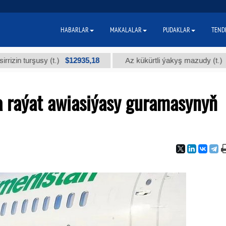
HABARLAR
MAKALALAR
PUDAKLAR
TEND
$12935,18
$300
rşusy (t.)
Az kükürtli ýakyş mazudy (t.)
 raýat awiasiýasy guramasynyň