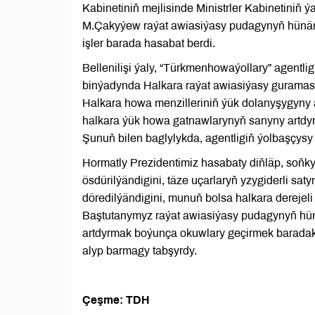
Kabinetiniň mejlisinde Ministrler Kabinetiniň
M.Çakyýew raýat awiasiýasy pudagynyň hünärm
işler barada hasabat berdi.
Bellenilişi ýaly, “Türkmenhowaýollary” agentli
binýadynda Halkara raýat awiasiýasy guramas
Halkara howa menzilleriniň ýük dolanyşygyny
halkara ýük howa gatnawlarynyň sanyny artdyr
Şunuň bilen baglylykda, agentligiň ýolbaşçysy
Hormatly Prezidentimiz hasabaty diňläp, soňk
ösdürilýändigini, täze uçarlaryň yzygiderli sa
döredilýändigini, munuň bolsa halkara derejeli
Baştutanymyz raýat awiasiýasy pudagynyň hünä
artdyrmak boýunça okuwlary geçirmek baradaky 
alyp barmagy tabşyrdy.
Çeşme: TDH